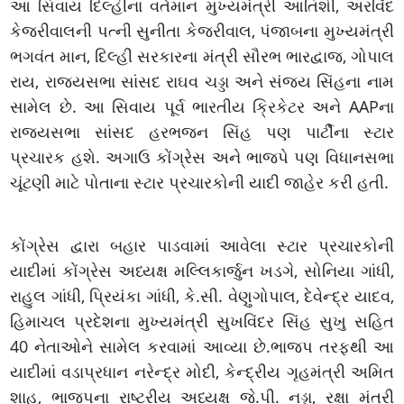
આ સિવાય દિલ્હીના વર્તમાન મુખ્યમંત્રી આતિશી, અરવિંદ
કેજરીવાલની પત્ની સુનીતા કેજરીવાલ, પંજાબના મુખ્યમંત્રી
ભગવંત માન, દિલ્હી સરકારના મંત્રી સૌરભ ભારદ્વાજ, ગોપાલ
રાય, રાજ્યસભા સાંસદ રાઘવ ચડ્ડા અને સંજય સિંહના નામ
સામેલ છે. આ સિવાય પૂર્વ ભારતીય ક્રિકેટર અને AAPના
રાજ્યસભા સાંસદ હરભજન સિંહ પણ પાર્ટીના સ્ટાર
પ્રચારક હશે. અગાઉ કોંગ્રેસ અને ભાજપે પણ વિધાનસભા
ચૂંટણી માટે પોતાના સ્ટાર પ્રચારકોની યાદી જાહેર કરી હતી.
કોંગ્રેસ દ્વારા બહાર પાડવામાં આવેલા સ્ટાર પ્રચારકોની
યાદીમાં કોંગ્રેસ અધ્યક્ષ મલ્લિકાર્જુન ખડગે, સોનિયા ગાંધી,
રાહુલ ગાંધી, પ્રિયંકા ગાંધી, કે.સી. વેણુગોપાલ, દેવેન્દ્ર યાદવ,
હિમાચલ પ્રદેશના મુખ્યમંત્રી સુખવિંદર સિંહ સુખુ સહિત
40 નેતાઓને સામેલ કરવામાં આવ્યા છે.ભાજપ તરફથી આ
યાદીમાં વડાપ્રધાન નરેન્દ્ર મોદી, કેન્દ્રીય ગૃહમંત્રી અમિત
શાહ, ભાજપના રાષ્ટ્રીય અધ્યક્ષ જે.પી. નડ્ડા, રક્ષા મંત્રી