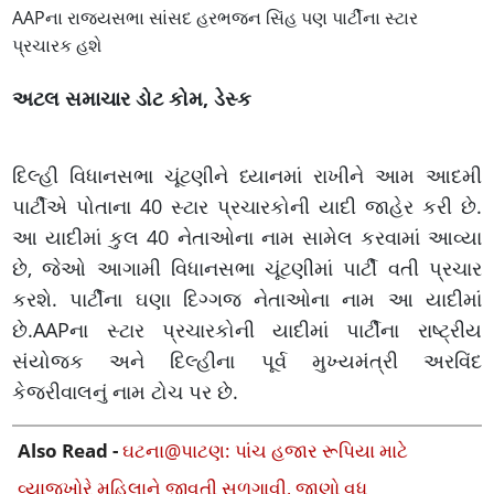
AAPના રાજ્યસભા સાંસદ હરભજન સિંહ પણ પાર્ટીના સ્ટાર
પ્રચારક હશે
અટલ સમાચાર ડોટ કોમ, ડેસ્ક
દિલ્હી વિધાનસભા ચૂંટણીને ધ્યાનમાં રાખીને આમ આદમી
પાર્ટીએ પોતાના 40 સ્ટાર પ્રચારકોની યાદી જાહેર કરી છે.
આ યાદીમાં કુલ 40 નેતાઓના નામ સામેલ કરવામાં આવ્યા
છે, જેઓ આગામી વિધાનસભા ચૂંટણીમાં પાર્ટી વતી પ્રચાર
કરશે. પાર્ટીના ઘણા દિગ્ગજ નેતાઓના નામ આ યાદીમાં
છે.AAPના સ્ટાર પ્રચારકોની યાદીમાં પાર્ટીના રાષ્ટ્રીય
સંયોજક અને દિલ્હીના પૂર્વ મુખ્યમંત્રી અરવિંદ
કેજરીવાલનું નામ ટોચ પર છે.
Also Read -
ઘટના@પાટણ: પાંચ હજાર રૂપિયા માટે
વ્યાજખોરે મહિલાને જીવતી સળગાવી, જાણો વધુ