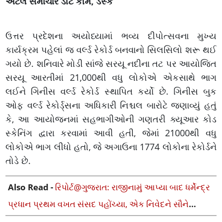
અટલ સમાચાર ડોટ કોમ, ડેસ્ક
ઉત્તર પ્રદેશના અયોધ્યામાં ભવ્ય દીપોત્સવના મુખ્ય
કાર્યક્રમ પહેલાં જ વર્લ્ડ રેકોર્ડ બનવાનો સિલસિલો શરૂ થઈ
ગયો છે. શનિવારે મોડી સાંજે સરયૂ નદીના તટ પર આયોજિત
સરયૂ આરતીમાં 21,000થી વધુ લોકોએ એકસાથે ભાગ
લઈને ગિનીસ વર્લ્ડ રેકોર્ડ સ્થાપિત કર્યો છે. ગિનીસ બુક
ઓફ વર્લ્ડ રેકોર્ડ્સના અધિકારી નિશ્ચલ બારોટે જણાવ્યું હતું
કે, આ આયોજનમાં સહભાગીઓની ગણતરી ક્યૂઆર કોડ
સ્કેનિંગ દ્વારા કરવામાં આવી હતી, જેમાં 21000થી વધુ
લોકોએ ભાગ લીધો હતો, જે અગાઉના 1774 લોકોના રેકોર્ડને
તોડે છે.
Also Read -
રિપોર્ટ@ગુજરાત: રાજીનામું આપ્યા બાદ ધર્મેન્દ્ર
પ્રધાન પ્રથમ વખત સંસદ પહોંચ્યા, એક નિવેદને સૌને
ચોંકાવ્યા