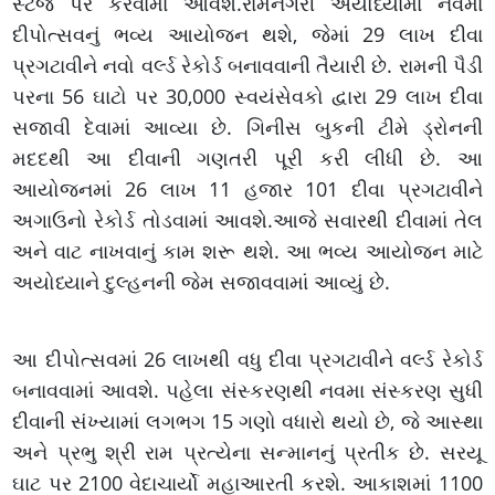
સ્ટેજ પર કરવામાં આવશે.રામનગરી અયોધ્યામાં નવમાં
દીપોત્સવનું ભવ્ય આયોજન થશે, જેમાં 29 લાખ દીવા
પ્રગટાવીને નવો વર્લ્ડ રેકોર્ડ બનાવવાની તૈયારી છે. રામની પૈડી
પરના 56 ઘાટો પર 30,000 સ્વયંસેવકો દ્વારા 29 લાખ દીવા
સજાવી દેવામાં આવ્યા છે. ગિનીસ બુકની ટીમે ડ્રોનની
મદદથી આ દીવાની ગણતરી પૂરી કરી લીધી છે. આ
આયોજનમાં 26 લાખ 11 હજાર 101 દીવા પ્રગટાવીને
અગાઉનો રેકોર્ડ તોડવામાં આવશે.આજે સવારથી દીવામાં તેલ
અને વાટ નાખવાનું કામ શરૂ થશે. આ ભવ્ય આયોજન માટે
અયોધ્યાને દુલ્હનની જેમ સજાવવામાં આવ્યું છે.
આ દીપોત્સવમાં 26 લાખથી વધુ દીવા પ્રગટાવીને વર્લ્ડ રેકોર્ડ
બનાવવામાં આવશે. પહેલા સંસ્કરણથી નવમા સંસ્કરણ સુધી
દીવાની સંખ્યામાં લગભગ 15 ગણો વધારો થયો છે, જે આસ્થા
અને પ્રભુ શ્રી રામ પ્રત્યેના સન્માનનું પ્રતીક છે. સરયૂ
ઘાટ પર 2100 વેદાચાર્યો મહાઆરતી કરશે. આકાશમાં 1100