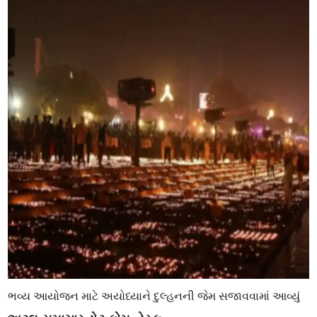
ભવ્ય આયોજન માટે અયોધ્યાને દુલ્હનની જેમ સજાવવામાં આવ્યું