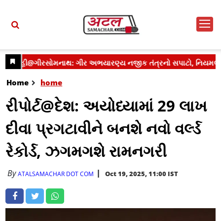
Home
home
રીપોર્ટ@દેશ: અયોધ્યામાં 29 લાખ
દીવા પ્રગટાવીને બનશે નવો વર્લ્ડ
રેકોર્ડ, ઝગમગશે રામનગરી
By
Oct 19, 2025, 11:00 IST
ATALSAMACHAR DOT COM