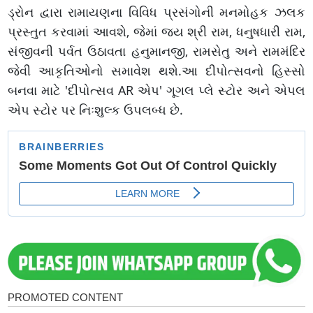
ડ્રોન દ્વારા રામાયણના વિવિધ પ્રસંગોની મનમોહક ઝલક
પ્રસ્તુત કરવામાં આવશે, જેમાં જય શ્રી રામ, ધનુષધારી રામ,
સંજીવની પર્વત ઉઠાવતા હનુમાનજી, રામસેતુ અને રામમંદિર
જેવી આકૃતિઓનો સમાવેશ થશે.આ દીપોત્સવનો હિસ્સો
બનવા માટે 'દીપોત્સવ AR એપ' ગૂગલ પ્લે સ્ટોર અને એપલ
એપ સ્ટોર પર નિઃશુલ્ક ઉપલબ્ધ છે.