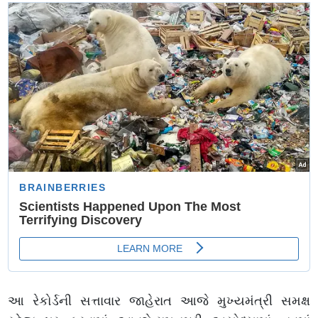
આ રેકોર્ડની સત્તાવાર જાહેરાત આજે મુખ્યમંત્રી સમક્ષ