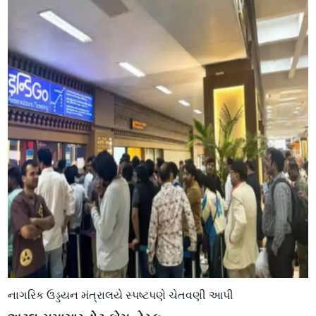
નાગરિક ઉડ્ડયન મંત્રાલયે સ્પષ્ટપણે ચેતવણી આપી