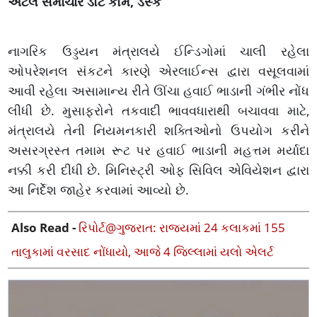
અટલ સમાચાર ડોટ કોમ, ડેસ્ક
નાગરિક ઉડ્ડયન મંત્રાલયે ઈન્ડિગોમાં ચાલી રહેલા
ઓપરેશનલ સંકટને કારણે એરલાઈન્સ દ્વારા વસૂલવામાં
આવી રહેલા અસામાન્ય રીતે ઊંચા હવાઈ ભાડાની ગંભીર નોંધ
લીધી છે. મુસાફરોને તકવાદી ભાવવધારાથી બચાવવા માટે,
મંત્રાલયે તેની નિયમનકારી શક્તિઓનો ઉપયોગ કરીને
અસરગ્રસ્ત તમામ રૂટ પર હવાઈ ભાડાની મહત્તમ મર્યાદા
નક્કી કરી દીધી છે. મિનિસ્ટ્રી ઓફ સિવિલ એવિયેશન દ્વારા
આ નિર્દેશ જાહેર કરવામાં આવ્યો છે.
Also Read -
રિપોર્ટ@ગુજરાત: રાજ્યમાં 24 કલાકમાં 155
તાલુકામાં વરસાદ નોંધાયો, આજે 4 જિલ્લામાં યલો એલર્ટ