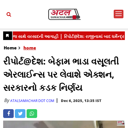
Home
home
રીપોર્ટ@દેશ: બેફામ ભાડા વસૂલતી
એરલાઈન્સ પર લેવાશે એક્શન,
સરકારનો કડક નિર્ણય
By
Dec 6, 2025, 13:35 IST
ATALSAMACHAR DOT COM