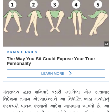
મંત્રાલય દ્વારા શનિવારે જારી કરાયેલા એક સત્તાવાર
નિર્દેશમાં તમામ એરલાઈન્સને આ નિર્ધારિત ભાડા મર્યાદાનું
કડકપણે પાલન કરવાનો આદેશ આપવામાં આવ્યો છે. આ