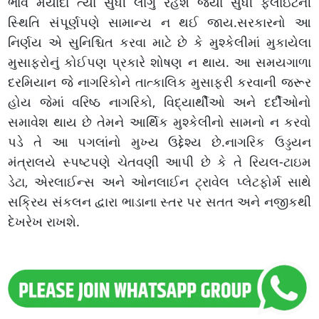
ભાવ મર્યાદા ત્યાં સુધી લાગુ રહેશે જ્યાં સુધી ફ્લાઇટની
સ્થિતિ સંપૂર્ણપણે સામાન્ય ન થઈ જાય.સરકારનો આ
નિર્ણય એ સુનિશ્ચિત કરવા માટે છે કે મુશ્કેલીમાં મુકાયેલા
મુસાફરોનું કોઈપણ પ્રકારે શોષણ ન થાય. આ સમયગાળા
દરમિયાન જે નાગરિકોને તાત્કાલિક મુસાફરી કરવાની જરૂર
હોય જેમાં વરિષ્ઠ નાગરિકો, વિદ્યાર્થીઓ અને દર્દીઓનો
સમાવેશ થાય છે તેમને આર્થિક મુશ્કેલીનો સામનો ન કરવો
પડે તે આ પગલાંનો મુખ્ય ઉદ્દેશ્ય છે.નાગરિક ઉડ્ડયન
મંત્રાલયે સ્પષ્ટપણે ચેતવણી આપી છે કે તે રિયલ-ટાઇમ
ડેટા, એરલાઈન્સ અને ઓનલાઈન ટ્રાવેલ પ્લેટફોર્મ સાથે
સક્રિય સંકલન દ્વારા ભાડાના સ્તર પર સતત અને નજીકથી
દેખરેખ રાખશે.