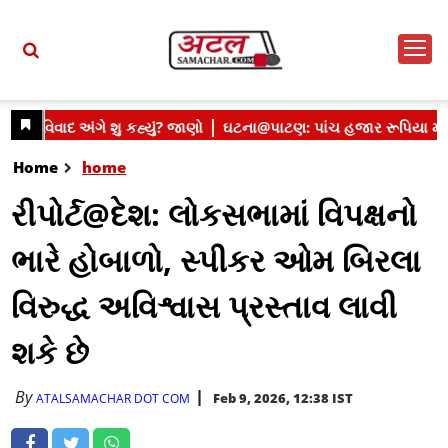
Home
home
રીપોર્ટ@દેશ: લોકસભામાં વિપક્ષનો
ભારે હોબાળો, સ્પીકર ઓમ બિરલા
વિરુદ્ધ અવિશ્વાસ પ્રસ્તાવ લાવી
શકે છે
By
Feb 9, 2026, 12:38 IST
ATALSAMACHAR DOT COM