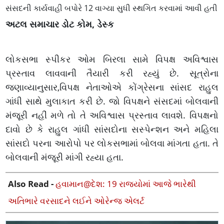
સંસદની કાર્યવાહી બપોરે 12 વાગ્યા સુધી સ્થગિત કરવામાં આવી હતી
અટલ સમાચાર ડોટ કોમ, ડેસ્ક
લોકસભા સ્પીકર ઓમ બિરલા સામે વિપક્ષ અવિશ્વાસ
પ્રસ્તાવ લાવવાની તૈયારી કરી રહ્યું છે. સૂત્રોના
જણાવ્યાનુસાર,વિપક્ષ નેતાઓએ કોંગ્રેસના સાંસદ રાહુલ
ગાંધી સાથે મુલાકાત કરી છે. જો વિપક્ષને સંસદમાં બોલવાની
મંજૂરી નહીં મળે તો તે અવિશ્વાસ પ્રસ્તાવ લાવશે. વિપક્ષનો
દાવો છે કે રાહુલ ગાંધી સાંસદોના સસ્પેન્શન અને મહિલા
સાંસદો પરના આરોપો પર લોકસભામાં બોલવા માંગતા હતા. તે
બોલવાની મંજૂરી માંગી રહ્યા હતા.
Also Read -
હવામાન@દેશ: 19 રાજ્યોમાં આજે ભારેથી
અતિભારે વરસાદને લઈને ઓરેન્જ એલર્ટ