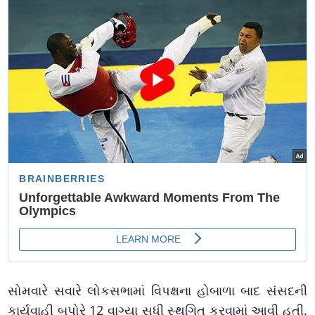
સોમવારે સવારે લોકસભામાં વિપક્ષના હોબાળા બાદ સંસદની
કાર્યવાહી બપોરે 12 વાગ્યા સુધી સ્થગિત કરવામાં આવી હતી.