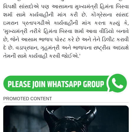
વિપક્ષી સાંસદોએ પણ આસામના મુખ્યમંત્રી હિમંતા બિસ્વા
શર્મા સામે કાર્યવાહીની માંગ કરી છે. કોંગ્રેસના સાંસદ
ઇમરાન પ્રતાપગઢીએ કાર્યવાહીની માંગ કરતા કહ્યું કે,
'મુખ્યમંત્રી તરીકે હિમંતા બિસ્વા શર્મા આવા વીડિયો બનાવે
છે, જેને આસામ ભાજપ પોસ્ટ કરે છે અને તેને ડિલીટ કરાવી
દે છે. વડાપ્રધાન, ગૃહમંત્રી અને ભાજપના રાષ્ટ્રીય અધ્યક્ષે
તેમની સામે કાર્યવાહી કરવી જોઈએ.'