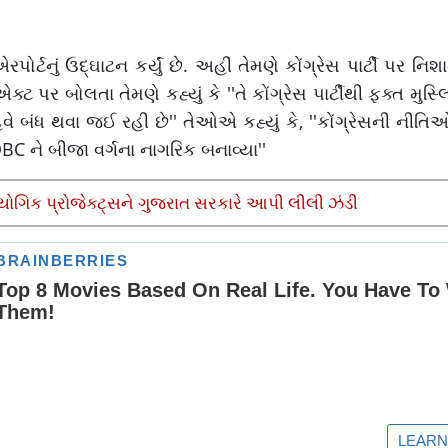
ોર્ટનું ઉદ્ઘાટન કર્યું છે. અહીં તેમણે કોંગ્રેસ પાર્ટી પર નિશ
 એક્ટ પર બોલતા તેમણે કહ્યું કે ''તે કોંગ્રેસ પાર્ટીથી ફક્ત મુસ
ંટ હવે બંધ થવા જઈ રહી છે'' તેઓએ કહ્યું કે, ''કોંગ્રેસની નીત
BC ને બીજા વર્ગના નાગરિક બનાવ્યા''
યોગિક પ્રોજેક્ટ્સને ગુજરાત સરકારે આપી લીલી ઝંડી