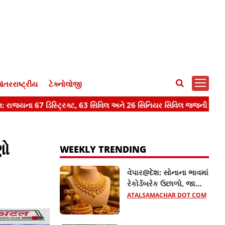
ંતરરાષ્ટ્રીય
ટેક્નોલોજી
ણો
WEEKLY TRENDING
વેપાર@દેશ: સોનાના ભાવમાં
રેકોર્ડબ્રેક ઉછાળો, જાણો
22 અને 24 કેરેટના તાજા
ATALSAMACHAR DOT COM
ભાવ