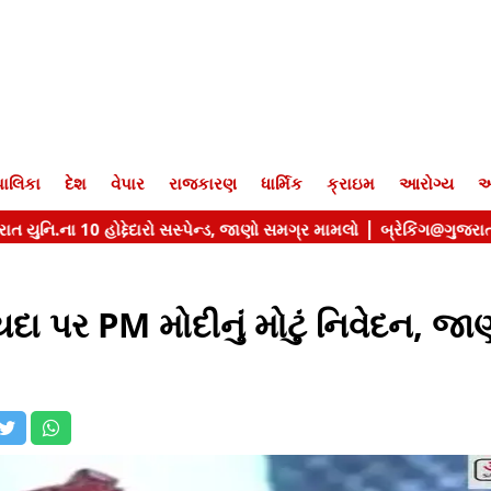
ાલિકા
દેશ
વેપાર
રાજકારણ
ધાર્મિક
ક્રાઇમ
આરોગ્ય
આ
યદા પર PM મોદીનું મોટું નિવેદન, જા