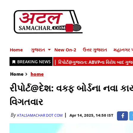
Home
ગુજરાત
New On-2
ઉત્તર ગુજરાત
મહાનગર પ
Home
home
રીપોર્ટ@દેશ: વક્ફ બોર્ડના નવા કા
વિગતવાર
By
Apr 14, 2025, 14:50 IST
ATALSAMACHAR DOT COM