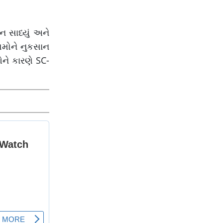
સંભાવના
ાન સાધ્યું અને
્લિમોને નુકસાન
િઓને કારણે SC-