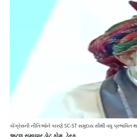
કોંગ્રેસની નીતિઓને કારણે SC-ST સમુદાય સૌથી વધુ પ્રભાવિત 
અટલ સમાચાર ડોટ કોમ, ડેસ્ક