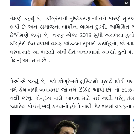
તેમણે કહ્યું કે, ''કોંગ્રેસની તુષ્ટિકરણ નીતિને કારણે મુ
કર્યા છે અને સમાજનો બાકીના ભાગને દુ:ખી, અશિક્ષિત 
છે''તેમણે કહ્યું કે, ''વકફ એક્ટ 2013 સુધી અમલમાં હતો
કોંગ્રેસે ઉતાવળમાં વકફ એક્ટમાં સુધારો કર્યોહતો, જે આ
કરવા માટે આ કાયદો એવી રીતે બનાવવામાં આવ્યો હતો કે
તેમનું અપમાન છે''.
તેઓએ કહ્યું કે, ''જો કોંગ્રેસને મુસ્લિમો પ્રત્યે થો
તમે કેમ નથી બનાવતા? જો તમે ટિકિટ આપો છો, તો 50% 
નથી કરવું. કોંગ્રેસ પાસે આપવા માટે કંઈ નથી, પરંતુ તેમણ
ક્યારેય કોઈનું ભલું કરવાનો હોતો નથી. દેશભરમાં વકફના 