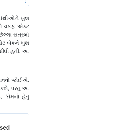
્ટરપંથીઓને ખુશ
ાવો વકફ એક્ટ
ેલ્લા સત્રમાં
ોટ બેંકને ખુશ
 દીધી હતી. આ
 બનાવવો જોઈએ.
કશે, પરંતુ આ
 ''તેમનો હેતુ