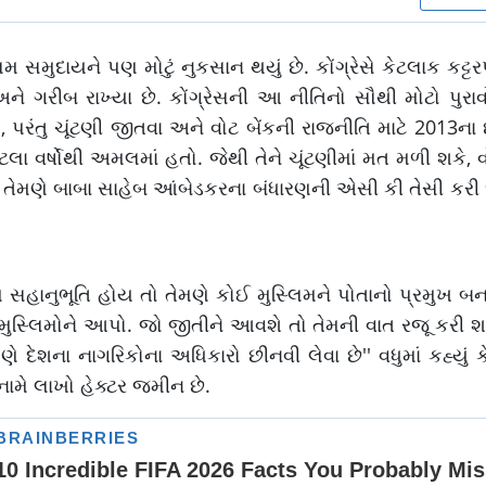
સ્લિમ સમુદાયને પણ મોટું નુકસાન થયું છે. કોંગ્રેસે કેટલાક કટ
અને ગરીબ રાખ્યા છે. કોંગ્રેસની આ નીતિનો સૌથી મોટો પુર
, પરંતુ ચૂંટણી જીતવા અને વોટ બેંકની રાજનીતિ માટે 2013ના છ
ટલા વર્ષોથી અમલમાં હતો. જેથી તેને ચૂંટણીમાં મત મળી શકે, વ
, તેમણે બાબા સાહેબ આંબેડકરના બંધારણની એસી કી તેસી કરી
ડી પણ સહાનુભૂતિ હોય તો તેમણે કોઈ મુસ્લિમને પોતાનો પ્રમુખ
મુસ્લિમોને આપો. જો જીતીને આવશે તો તેમની વાત રજૂ કરી શ
ે દેશના નાગરિકોના અધિકારો છીનવી લેવા છે'' વધુમાં કહ્યું કે,
નામે લાખો હેક્ટર જમીન છે.