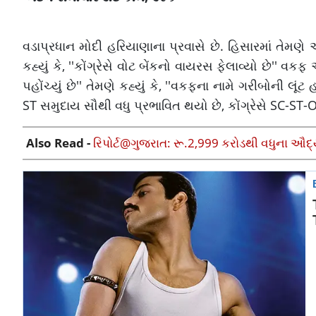
વડાપ્રધાન મોદી હરિયાણાના પ્રવાસે છે. હિસારમાં તેમણે એરપ
કહ્યું કે, ''કોંગ્રેસે વોટ બેંકનો વાયરસ ફેલાવ્યો છે'' વકફ
પહોંચ્યું છે'' તેમણે કહ્યું કે, ''વકફના નામે ગરીબોની લૂ
ST સમુદાય સૌથી વધુ પ્રભાવિત થયો છે, કોંગ્રેસે SC-ST-O
Also Read -
રિપોર્ટ@ગુજરાત: રૂ.2,999 કરોડથી વધુના ઔદ્