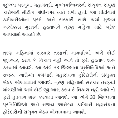
જીલ્લા પ્રમુખ, મહામંત્રી, મુખ્યકન્વિનરની સંયુક્ત સંપુર્ણ
કારોબારી મીટીંગ ગાંધીનગર ખાતે મળી હતી. આ મીટીંગમાં
કર્મચારીઓના પ્રશ્નો અને સરકારી સાથે ચર્ચા મુજબ
અચોક્કસ મુદ્દતની હડતાળને ત્રણ મહિના માટે બ્રેક
આપવામાં આવ્યો છે.
ત્રણ મહિનામાં સરકાર તરફથી માંગણીઓ અંગે કોઈ
જી.આર, ઠરાવ કે નિકાલ નહીં આવે તો ફરી હડતાળ શરૂ
કરવામાં આવશે. આ અંગે 33 જિલ્લાના પ્રતિનિધિઓ અને
રાજ્ય આરોગ્ય કર્મચારી મહાસંઘના હોદ્દેદારોની સંયુક્ત
બેઠક બોલાવવામાં આવશે. ત્રણ મહિનામાં સરકાર તરફથી
માંગણીઓ અંગે કોઈ જી.આર, ઠરાવ કે નિકાલ નહીં આવે તો
ફરી હડતાળ શરૂ કરવામાં આવશે. આ અંગે 33 જિલ્લાના
પ્રતિનિધિઓ અને રાજ્ય આરોગ્ય કર્મચારી મહાસંઘના
હોદ્દેદારોની સંયુક્ત બેઠક બોલાવવામાં આવશે.