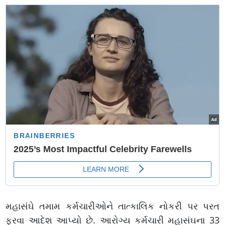
મહાસંઘે તમામ કર્મચારીઓને તાત્કાલિક નોકરી પર પરત
ફરવા આદેશ આપ્યો છે. આરોગ્ય કર્મચારી મહાસંઘના 33