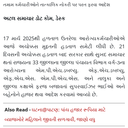
તમામ કર્મચારીઓને તાત્કાલિક નોકરી પર પરત ફરવા આદેશ
અટલ સમાચાર ડોટ કોમ, ડેસ્ક
17 માર્ચ 2025થી હળતાળ ઉતરેલા આરોગ્યકર્મચારીઓએ
આજે અચોક્કસ મુદ્દતની હડતાળ સમેટી લીધી છે. 21
દિવસની અચોક્કસ હડતાળ બાદ સરકાર સાથે સુખદ સમાચાર
થતાં રાજ્યના 33 જીલ્લાના જીલ્લા પંચાયત વિભાગ વર્ગ-૩ના
આરોગ્યના એમ.પી.એચ.ડબલ્યુ. એફ.એચ.ડબલ્યુ,
એફ.એચ.એસ. એમ.પી.એચ.એસ. અને તાલુકા અને
જીલ્લા કક્ષાએ ફરજ બજાવતાં સુપરવાઈઝર ભાઈઓ અને
બહેનોને હાજર થવા આદેશ કરવામાં આવ્યો છે.
Also Read -
ઘટના@પાટણ: પાંચ હજાર રૂપિયા માટે
વ્યાજખોરે મહિલાને જીવતી સળગાવી, જાણો વધુ