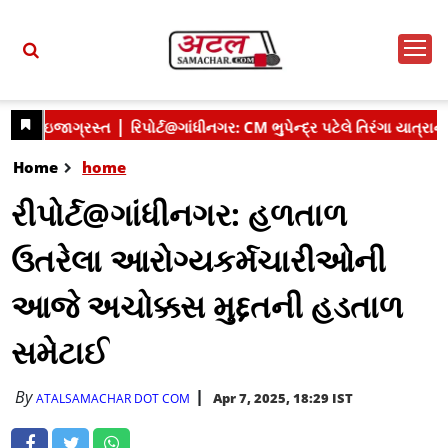
Home
home
રીપોર્ટ@ગાંધીનગર: હળતાળ
ઉતરેલા આરોગ્યકર્મચારીઓની
આજે અચોક્કસ મુદ્દતની હડતાળ
સમેટાઈ
By
Apr 7, 2025, 18:29 IST
ATALSAMACHAR DOT COM