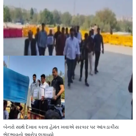
બેનરો સાથે દેખાવ કરતા હેમંત ખવાએ સરકાર પર આંકડાકીય
ભેદભાવનો આરોપ લગાવ્યો