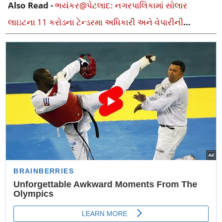
Also Read -
ભયંકર@પેટલાદ: નગરપાલિકામાં સોલાર
લાઇટના 11 કરોડના ટેન્ડરમા અધિકારી અને વેપારીની
મિલીભગત, બેકાબૂ ભ્રષ્ટાચાર