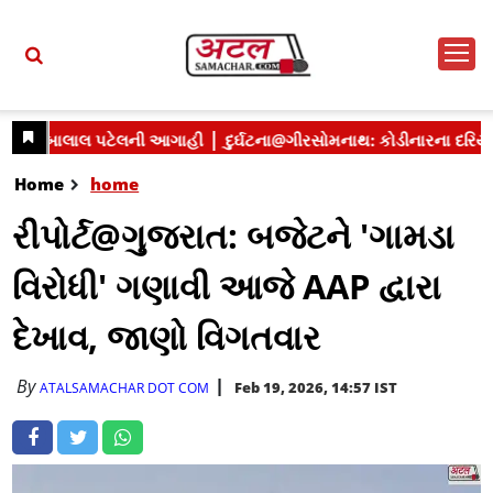
Home
home
રીપોર્ટ@ગુજરાત: બજેટને 'ગામડા
વિરોધી' ગણાવી આજે AAP દ્વારા
દેખાવ, જાણો વિગતવાર
By
Feb 19, 2026, 14:57 IST
ATALSAMACHAR DOT COM