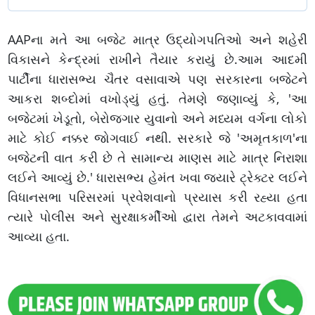
AAPના મતે આ બજેટ માત્ર ઉદ્યોગપતિઓ અને શહેરી
વિકાસને કેન્દ્રમાં રાખીને તૈયાર કરાયું છે.આમ આદમી
પાર્ટીના ધારાસભ્ય ચૈતર વસાવાએ પણ સરકારના બજેટને
આકરા શબ્દોમાં વખોડ્યું હતું. તેમણે જણાવ્યું કે, 'આ
બજેટમાં ખેડૂતો, બેરોજગાર યુવાનો અને મધ્યમ વર્ગના લોકો
માટે કોઈ નક્કર જોગવાઈ નથી. સરકારે જે 'અમૃતકાળ'ના
બજેટની વાત કરી છે તે સામાન્ય માણસ માટે માત્ર નિરાશા
લઈને આવ્યું છે.' ધારાસભ્ય હેમંત ખવા જ્યારે ટ્રેક્ટર લઈને
વિધાનસભા પરિસરમાં પ્રવેશવાનો પ્રયાસ કરી રહ્યા હતા
ત્યારે પોલીસ અને સુરક્ષાકર્મીઓ દ્વારા તેમને અટકાવવામાં
આવ્યા હતા.