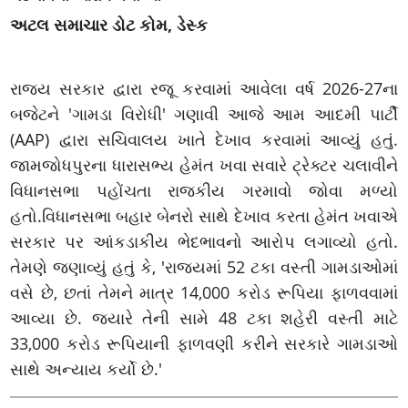
અટલ સમાચાર ડોટ કોમ, ડેસ્ક
રાજ્ય સરકાર દ્વારા રજૂ કરવામાં આવેલા વર્ષ 2026-27ના
બજેટને 'ગામડા વિરોધી' ગણાવી આજે આમ આદમી પાર્ટી
(AAP) દ્વારા સચિવાલય ખાતે દેખાવ કરવામાં આવ્યું હતું.
જામજોધપુરના ધારાસભ્ય હેમંત ખવા સવારે ટ્રેક્ટર ચલાવીને
વિધાનસભા પહોંચતા રાજકીય ગરમાવો જોવા મળ્યો
હતો.વિધાનસભા બહાર બેનરો સાથે દેખાવ કરતા હેમંત ખવાએ
સરકાર પર આંકડાકીય ભેદભાવનો આરોપ લગાવ્યો હતો.
તેમણે જણાવ્યું હતું કે, 'રાજ્યમાં 52 ટકા વસ્તી ગામડાઓમાં
વસે છે, છતાં તેમને માત્ર 14,000 કરોડ રૂપિયા ફાળવવામાં
આવ્યા છે. જ્યારે તેની સામે 48 ટકા શહેરી વસ્તી માટે
33,000 કરોડ રૂપિયાની ફાળવણી કરીને સરકારે ગામડાઓ
સાથે અન્યાય કર્યો છે.'