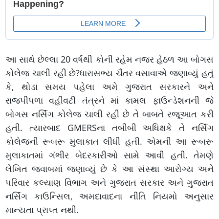
આ સાથે છેલ્લા 20 વર્ષથી કોની રહેમ નજર હેઠળ આ બોગસ
કોલેજ ચાલી રહી છે?ધારાસભ્ય ચૈતર વસાવાએ જણાવ્યું હતું
કે, થોડા સમય પહેલા અમે ગુજરાત સરકારને અને
રાજપીપળા વહીવટી તંત્રને માં કામલ ફાઉન્ડેશનની જે
બોગસ નર્સિંગ કોલેજ ચાલી રહી છે તે બાબતે રજૂઆત કરી
હતી. ત્યારબાદ GMERSના તબીબી અધિક્ષકે તે નર્સિંગ
કોલેજની રૂબરૂ મુલાકાત લીધી હતી. એમની આ રૂબરૂ
મુલાકાતમાં ગંભીર બેદરકારીઓ સામે આવી હતી. તેમણે
લેખિત જવાબમાં જણાવ્યું છે કે આ સંસ્થા આરોગ્ય અને
પરિવાર કલ્યાણ વિભાગ અને ગુજરાત સરકાર અને ગુજરાત
નર્સિંગ કાઉન્સિલ, અમદાવાદના નીતિ નિયમો અનુસાર
માન્યતા પ્રાપ્ત નથી.