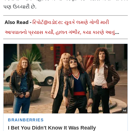
પણ ઉચ્ચારી છે.
Also Read -
રિપોર્ટ@વડોદરા: યુવકે લમણે ગોળી મારી
આપઘાતનો પ્રયાસ કર્યો, હાલત ગંભીર, કયા કારણે આવું
પગલું ભર્યું ?