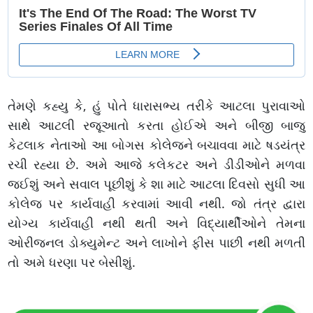
તેમણે કહ્યુ કે, હું પોતે ધારાસભ્ય તરીકે આટલા પુરાવાઓ
સાથે આટલી રજૂઆતો કરતા હોઈએ અને બીજી બાજુ
કેટલાક નેતાઓ આ બોગસ કોલેજને બચાવવા માટે ષડયંત્ર
રચી રહ્યા છે. અમે આજે કલેકટર અને ડીડીઓને મળવા
જઈશું અને સવાલ પૂછીશું કે શા માટે આટલા દિવસો સુધી આ
કોલેજ પર કાર્યવાહી કરવામાં આવી નથી. જો તંત્ર દ્વારા
યોગ્ય કાર્યવાહી નથી થતી અને વિદ્યાર્થીઓને તેમના
ઓરીજનલ ડોક્યુમેન્ટ અને લાખોને ફીસ પાછી નથી મળતી
તો અમે ધરણા પર બેસીશું.