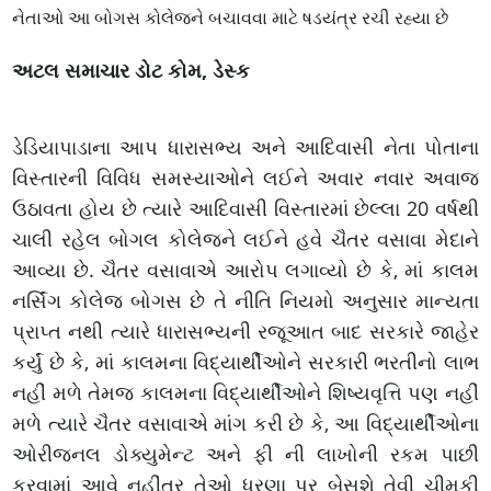
નેતાઓ આ બોગસ કોલેજને બચાવવા માટે ષડયંત્ર રચી રહ્યા છે
અટલ સમાચાર ડોટ કોમ, ડેસ્ક
ડેડિયાપાડાના આપ ધારાસભ્ય અને આદિવાસી નેતા પોતાના
વિસ્તારની વિવિધ સમસ્યાઓને લઈને અવાર નવાર અવાજ
ઉઠાવતા હોય છે ત્યારે આદિવાસી વિસ્તારમાં છેલ્લા 20 વર્ષથી
ચાલી રહેલ બોગલ કોલેજને લઈને હવે ચૈતર વસાવા મેદાને
આવ્યા છે. ચૈતર વસાવાએ આરોપ લગાવ્યો છે કે, માં કાલમ
નર્સિંગ કોલેજ બોગસ છે તે નીતિ નિયમો અનુસાર માન્યતા
પ્રાપ્ત નથી ત્યારે ધારાસભ્યની રજૂઆત બાદ સરકારે જાહેર
કર્યું છે કે, માં કાલમના વિદ્યાર્થીઓને સરકારી ભરતીનો લાભ
નહીં મળે તેમજ કાલમના વિદ્યાર્થીઓને શિષ્યવૃત્તિ પણ નહીં
મળે ત્યારે ચૈતર વસાવાએ માંગ કરી છે કે, આ વિદ્યાર્થીઓના
ઓરીજનલ ડોક્યુમેન્ટ અને ફી ની લાખોની રકમ પાછી
કરવામાં આવે નહીંતર તેઓ ધરણા પર બેસશે તેવી ચીમકી