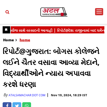
Home
home
રિપોર્ટ@ગુજરાત: બોગસ કોલેજને
લઈને ચૈતર વસાવા આવ્યા મેદાને,
વિદ્યાર્થીઓને ન્યાય અપાવવા
કરશે ધરણા
By
Nov 19, 2024, 18:29 IST
ATALSAMACHAR DOT COM