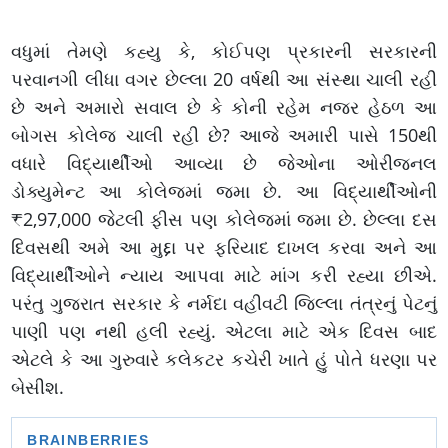
વધુમાં તેમણે કહ્યુ કે, કોઈપણ પ્રકારની સરકારની
પરવાનગી લીધા વગર છેલ્લા 20 વર્ષથી આ સંસ્થા ચાલી રહી
છે અને અમારો સવાલ છે કે કોની રહેમ નજર હેઠળ આ
બોગસ કોલેજ ચાલી રહી છે? આજે અમારી પાસે 150થી
વધારે વિદ્યાર્થીઓ આવ્યા છે જેઓના ઓરીજનલ
ડોક્યુમેન્ટ આ કોલેજમાં જમા છે. આ વિદ્યાર્થીઓની
₹2,97,000 જેટલી ફીસ પણ કોલેજમાં જમા છે. છેલ્લા દસ
દિવસથી અમે આ મુદ્દા પર ફરિયાદ દાખલ કરવા અને આ
વિદ્યાર્થીઓને ન્યાય આપવા માટે માંગ કરી રહ્યા છીએ.
પરંતુ ગુજરાત સરકાર કે નર્મદા વહીવટી જિલ્લા તંત્રનું પેટનું
પાણી પણ નથી હલી રહ્યું. એટલા માટે એક દિવસ બાદ
એટલે કે આ ગુરુવારે કલેકટર કચેરી ખાતે હું પોતે ધરણા પર
બેસીશ.