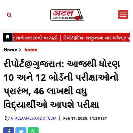
Home
home
રીપોર્ટ@ગુજરાત: આજથી ધોરણ
10 અને 12 બોર્ડની પરીક્ષાઓનો
પ્રારંભ, 46 લાખથી વધુ
વિદ્યાર્થીઓ આપશે પરીક્ષા
By
Feb 17, 2026, 11:20 IST
ATALSAMACHAR DOT COM