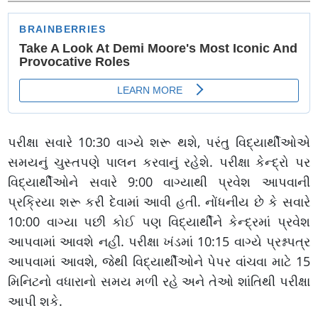
જમીન ઉપર ત્રાસ કર્યો
પરીક્ષા સવારે 10:30 વાગ્યે શરૂ થશે, પરંતુ વિદ્યાર્થીઓએ
સમયનું ચુસ્તપણે પાલન કરવાનું રહેશે. પરીક્ષા કેન્દ્રો પર
વિદ્યાર્થીઓને સવારે 9:00 વાગ્યાથી પ્રવેશ આપવાની
પ્રક્રિયા શરૂ કરી દેવામાં આવી હતી. નોંધનીય છે કે સવારે
10:00 વાગ્યા પછી કોઈ પણ વિદ્યાર્થીને કેન્દ્રમાં પ્રવેશ
આપવામાં આવશે નહીં. પરીક્ષા ખંડમાં 10:15 વાગ્યે પ્રશ્નપત્ર
આપવામાં આવશે, જેથી વિદ્યાર્થીઓને પેપર વાંચવા માટે 15
મિનિટનો વધારાનો સમય મળી રહે અને તેઓ શાંતિથી પરીક્ષા
આપી શકે.