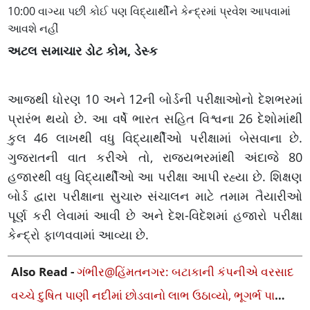
10:00 વાગ્યા પછી કોઈ પણ વિદ્યાર્થીને કેન્દ્રમાં પ્રવેશ આપવામાં
આવશે નહીં
અટલ સમાચાર ડોટ કોમ, ડેસ્ક
આજથી ધોરણ 10 અને 12ની બોર્ડની પરીક્ષાઓનો દેશભરમાં
પ્રારંભ થયો છે. આ વર્ષે ભારત સહિત વિશ્વના 26 દેશોમાંથી
કુલ 46 લાખથી વધુ વિદ્યાર્થીઓ પરીક્ષામાં બેસવાના છે.
ગુજરાતની વાત કરીએ તો, રાજ્યભરમાંથી અંદાજે 80
હજારથી વધુ વિદ્યાર્થીઓ આ પરીક્ષા આપી રહ્યા છે. શિક્ષણ
બોર્ડ દ્વારા પરીક્ષાના સુચારુ સંચાલન માટે તમામ તૈયારીઓ
પૂર્ણ કરી લેવામાં આવી છે અને દેશ-વિદેશમાં હજારો પરીક્ષા
કેન્દ્રો ફાળવવામાં આવ્યા છે.
Also Read -
ગંભીર@હિંમતનગર: બટાકાની કંપનીએ વરસાદ
વચ્ચે દુષિત પાણી નદીમાં છોડવાનો લાભ ઉઠાવ્યો, ભૂગર્ભ પાણી,