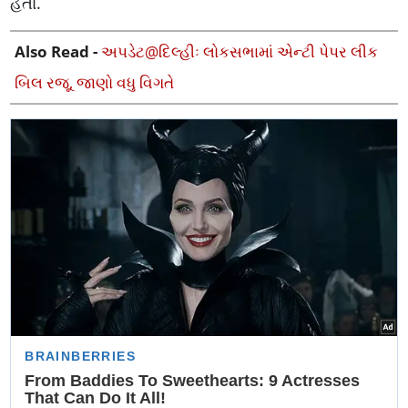
હતા.
Also Read -
અપડેટ@દિલ્હીઃ લોકસભામાં એન્ટી પેપર લીક
બિલ રજૂ, જાણો વધુ વિગતે