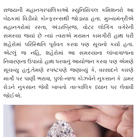
રાજ્યની મહાનગરપાલિકાઓ મ્યુનિસિપલ કમિશનરો આ
બેઠકમાં વિડીયો કોન્ફરન્સથી જોડાયા હતા. મુખ્યમંત્રીએ
મહાનગરોમાં રસ્તા, અંડરબ્રિજ, વોટર લોગિંગ વગેરેની
સમસ્યા જ્યાં છે ત્યાં ત્વરાએ મરામત કામગીરી હાથ ધરી
શહેરોમાં પરિસ્થિતિ પૂર્વવત કરવા પણ સૂચનો કર્યા હતા.
એટલું જ નહિ, શહેરોમાં આ સમસ્યાના લાંબાગાળાના
નિવારણના ઉપાયો હાથ ધરવાનું આયોજન કરવા પણ એમણે
સૂચવ્યુ હતું.તેમણે સ્પષ્ટપણે જણાવ્યું કે, વરસાદને કારણે
માર્ગો પર પાણી ભરાવા, પુલો-નાળા કોઝવેને નુકસાન કે ડામર
રોડને નુકસાન જેવી બાબતો તાત્કાલિક ધ્યાન પર લેવાવી
જોઈએ.