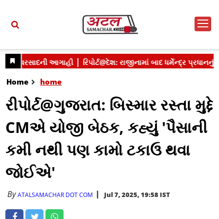
Home
home
રીપોર્ટ@ગુજરાત: બિસ્માર રસ્તા મુદ્દે
CMએ યોજી બેઠક, કહ્યું 'પૈસાની
કમી નથી પણ કામો ટકાઉ થવા
જોઈએ'
By
Jul 7, 2025, 19:58 IST
ATALSAMACHAR DOT COM