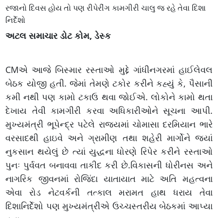
રજાનો દિવસ હોય તો પણ રીપેરીંગ કામગીરી ચાલુ જ રહે તેવા દિશા
નિર્દેશો
અટલ સમાચાર ડોટ કોમ, ડેસ્ક
CMએ આજે બિસ્માર રસ્તાઓ મુદ્દે ગાંધીનગરમાં હાઈલેવલ
બેઠક યોજી હતી. જેમાં તેમણે ટકોર કરીને કહ્યું કે, પૈસાની
કમી નથી પણ કામો ટકાઉ થવા જોઈએ. લોકોને કામો થતા
દેખાય તેવી કામગીરી કરવા અધિકારીઓને સૂચના આપી.
મુખ્યમંત્રી ભૂપેન્દ્ર પટેલે રાજ્યમાં ચોમાસા દરમિયાન ભારે
વરસાદથી હાઇવે અને ગ્રામીણ તથા શહેરી માર્ગોને જ્યાં
નુકસાન થયેલું છે ત્યાં યુદ્ધના ધોરણે રિપેર કરીને રસ્તાઓ
પુનઃ પુર્વવત બનાવવા તાકીદ કરી છે.વિકાસની ધોરીનસ અને
નાગરિક જીવનમાં રોજિંદા યાતાયાત માટે અતિ મહત્વના
એવા રોડ નેટવર્કની તત્કાલ મરામત હાથ ધરાય તેવા
દિશાનિર્દેશો પણ મુખ્યમંત્રીએ ઉચ્ચસ્તરીય બેઠકમાં આપ્યા