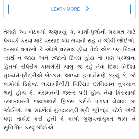
તેમણે આ બેઠકમાં જણાવ્યું કે, માર્ગો-પુલોની મરામત માટે
પેચવર્ક કરવા માટે વરસાદ બંધ થવાની રાહ ન જોવી જોઈએ.
વરસાદ વગરનો કે ઓછો વરસાદ હોય તેવો એક પણ દિવસ
વ્યર્થ ન જાય અને રજાનો દિવસ હોય તો પણ પ્રજાના
હિતમાં રીપેરીંગ કામગીરી ચાલુ જ રહે તેવા દિશા નિર્દેશો
મુખ્યમંત્રીશ્રીએ બેઠકમાં આપ્યા હતા.તેમણે કહ્યું કે, જે
કામોમાં ડિફેક્ટ લાયાબીલીટી પિરિયડ દરમિયાન નુકસાન
થયું હોય કે, મરામતની જરૂર પડી હોય તેવા કિસ્સામાં
ઇજારદારની જવાબદારી ફિક્સ કરીને પગલાં લેવાવા જ
જોઈએ. આ સંદર્ભમાં મુખ્યમંત્રી શ્રી ભૂપેન્દ્ર પટેલે એવી
પણ તાકીદ કરી હતી કે કામો ગુણવત્તાયુક્ત થાય તે
સુનિશ્ચિત કરવું જોઈએ.