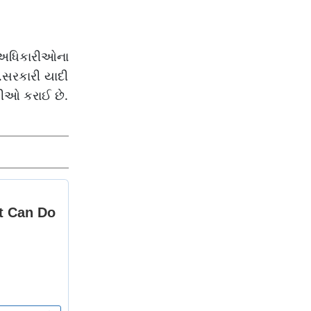
 અધિકારીઓના
.સરકારી યાદી
દલીઓ કરાઈ છે.