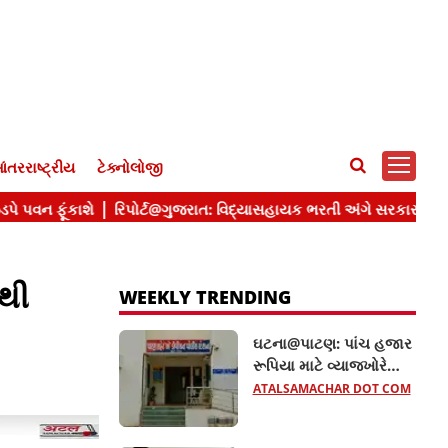
ંતરરાષ્ટ્રીય
ટેક્નોલોજી
થી
WEEKLY TRENDING
ઘટના@પાટણ: પાંચ હજાર
રૂપિયા માટે વ્યાજખોરે
મહિલાને જીવતી સળગાવી,
ATALSAMACHAR DOT COM
જાણો વધુ