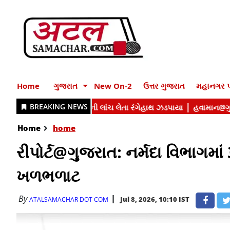
Home
ગુજરાત
New On-2
ઉત્તર ગુજરાત
મહાનગર પ
Home
home
રીપોર્ટ@ગુજરાત: નર્મદા વિભા
ખળભળાટ
By
Jul 8, 2026, 10:10 IST
ATALSAMACHAR DOT COM