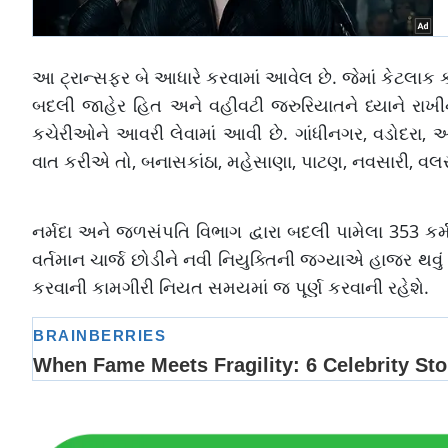
આ ટ્રાન્સફર બે આધારે કરવામાં આવેલ છે. જેમાં કેટલાક
બદલી જાહેર હિત અને વહીવટી જરુરિયાતને ધ્યાને રાખ
કચેરીઓને આવરી લેવામાં આવી છે. ગાંધીનગર, વડોદરા,
વાત કરીએ તો, બનાસકાંઠા, મહેસાણા, પાટણ, નવસારી, વલસ
નર્મદા અને જળસંપતિ વિભાગ દ્વારા બદલી પામેલા 353 ક
વર્તમાન ચાર્જ છોડીને નવી નિયુક્તિની જગ્યાએ હાજર થવું પ
કરવાની કામગીરી નિયત સમયમાં જ પૂર્ણ કરવાની રહેશે.