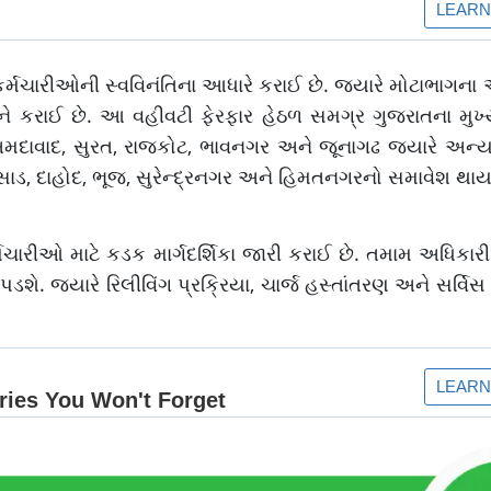
 કર્મચારીઓની સ્વવિનંતિના આધારે કરાઈ છે. જ્યારે મોટાભાગન
ીને કરાઈ છે. આ વહીવટી ફેરફાર હેઠળ સમગ્ર ગુજરાતના મુખ
 અમદાવાદ, સુરત, રાજકોટ, ભાવનગર અને જૂનાગઢ જ્યારે અન
ાડ, દાહોદ, ભૂજ, સુરેન્દ્રનગર અને હિમતનગરનો સમાવેશ થાય
ર્મચારીઓ માટે કડક માર્ગદર્શિકા જારી કરાઈ છે. તમામ અધિક
ડશે. જ્યારે રિલીવિંગ પ્રક્રિયા, ચાર્જ હસ્તાંતરણ અને સર્વિસ 