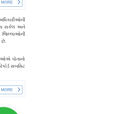
ા અધિકારીઓની
્ય સર્કલ અને
્ય જિલ્લાઓની
 છે.
ારીઓએ પોતાનો
રેકોર્ડ સબમિટ