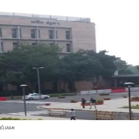
 દોડધામ