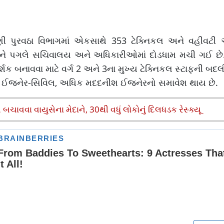
ણી પુરવઠા વિભાગમાં એકસાથે 353 ટેક્નિકલ અને વહીવટી
સફરને પગલે સચિવાલય અને અધિકારીઓમાં દોડધામ મચી ગઈ છે
શક બનાવવા માટે વર્ગ 2 અને 3ના મુખ્ય ટેક્નિકલ સ્ટાફની બ
ાલક ઈજનેર-સિવિલ, અધિક મદદનીશ ઈજનેરનો સમાવેશ થાય છે.
ચાવવા વાયુસેના મેદાને, 30થી વધું લોકોનું દિલધડક રેસ્ક્યૂ