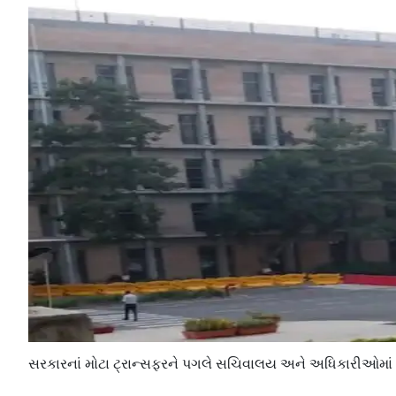
સરકારનાં મોટા ટ્રાન્સફરને પગલે સચિવાલય અને અધિકારીઓમાં