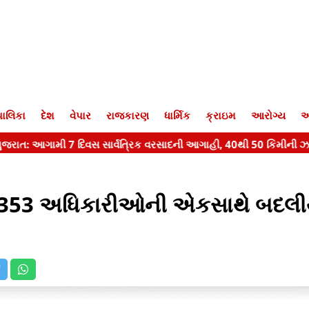
ાલિકા
દેશ
વેપાર
રાજકારણ
ધાર્મિક
ક્રાઇમ
આરોગ્ય
આ
ગમાં 353 અધિકારીઓની એકસાથે બદલી