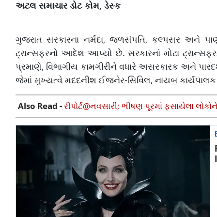
અટલ સમાચાર ડોટ કોમ, ડેસ્ક
ગુજરાત સરકારના નર્મદા, જળસંપતિ, કલ્પસર અને પા
ટ્રાન્સફરનો આદેશ આપ્યો છે. સરકારનાં મોટા ટ્રાન્
પ્રમાણે, વિભાગીય કામગીરીને વધારે અસરકારક અને પારદર્
જેમાં મુખ્યત્વે મદદનીશ ઈજનેર-સિવિલ, નાયબ કાર્યપ
Also Read -
રીપોર્ટ@નવસારી; ભીષણ પૂરમાં ફસાયેલા લોકોને બ