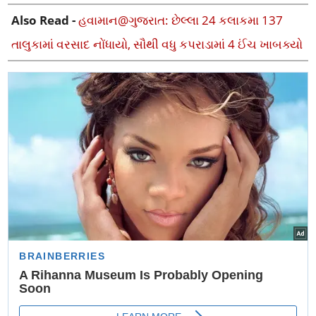
Also Read -
હવામાન@ગુજરાત: છેલ્લા 24 કલાકમા 137
તાલુકામાં વરસાદ નોંધાયો, સૌથી વધુ કપરાડામાં 4 ઈંચ ખાબક્યો