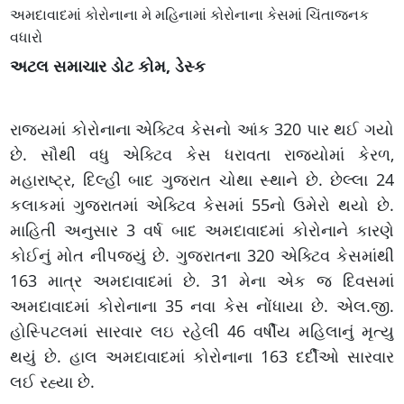
અમદાવાદમાં કોરોનાના મે મહિનામાં કોરોનાના કેસમાં ચિંતાજનક
વધારો
અટલ સમાચાર ડોટ કોમ, ડેસ્ક
રાજ્યમાં કોરોનાના એક્ટિવ કેસનો આંક 320 પાર થઈ ગયો
છે. સૌથી વધુ એક્ટિવ કેસ ધરાવતા રાજ્યોમાં કેરળ,
મહારાષ્ટ્ર, દિલ્હી બાદ ગુજરાત ચોથા સ્થાને છે. છેલ્લા 24
કલાકમાં ગુજરાતમાં એક્ટિવ કેસમાં 55નો ઉમેરો થયો છે.
માહિતી અનુસાર 3 વર્ષ બાદ અમદાવાદમાં કોરોનાને કારણે
કોઈનું મોત નીપજ્યું છે. ગુજરાતના 320 એક્ટિવ કેસમાંથી
163 માત્ર અમદાવાદમાં છે. 31 મેના એક જ દિવસમાં
અમદાવાદમાં કોરોનાના 35 નવા કેસ નોંધાયા છે. એલ.જી.
હોસ્પિટલમાં સારવાર લઇ રહેલી 46 વર્ષીય મહિલાનું મૃત્યુ
થયું છે. હાલ અમદાવાદમાં કોરોનાના 163 દર્દીઓ સારવાર
લઈ રહ્યા છે.