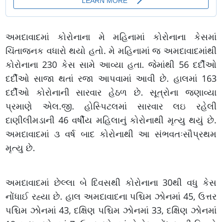
અમદાવાદમાં કોરોનાના મે મહિનામાં કોરોનાના કેસમાં
ચિંતાજનક વધારો થયો હતો. મે મહિનામાં જ અમદાવાદમાંથી
કોરોનાના 230 કેસ સામે આવ્યા હતા. જેમાંથી 56 દર્દીઓ
દર્દીઓ સાજા થતાં રજા આપવામાં આવી છે. હાલમાં 163
દર્દીઓ કોરોનાની સારવાર હેઠળ છે. સૂત્રોના જણાવ્યા
પ્રમાણે એલ.જી. હોસ્પિટલમાં સારવાર લઇ રહેલી
દાણીલીમડાની 46 વર્ષીય મહિલાનું કોરોનાથી મૃત્યુ થયું છે.
અમદાવાદમાં ૩ વર્ષ બાદ કોરોનાથી આ સંભવતઃસૌપ્રથમ
મૃત્યુ છે.
અમદાવાદમાં છેલ્લા બે દિવસથી કોરોનાના 30થી વધુ કેસ
નોંધાઈ રહ્યા છે. હાલ અમદાવાદના પશ્ચિમ ઝોનમાં 45, ઉત્તર
પશ્ચિમ ઝોનમાં 43, દક્ષિણ પશ્ચિમ ઝોનમાં 33, દક્ષિણ ઝોનમાં