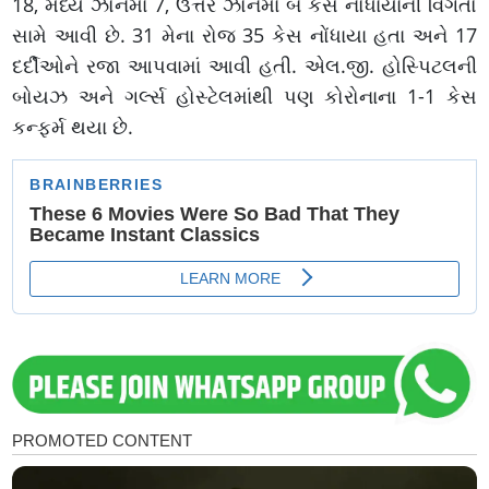
18, મધ્ય ઝોનમાં 7, ઉત્તર ઝોનમાં બે કેસ નોંધાયાની વિગતો
સામે આવી છે. 31 મેના રોજ 35 કેસ નોંધાયા હતા અને 17
દર્દીઓને રજા આપવામાં આવી હતી. એલ.જી. હોસ્પિટલની
બોયઝ અને ગર્લ્સ હોસ્ટેલમાંથી પણ કોરોનાના 1-1 કેસ
કન્ફર્મ થયા છે.