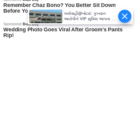
કાર્યવાહી@બોટાદ: કુખ્યાત
આરોપીને VIP સુવિધા આપતા બે
કોન્સ્ટેબલ સસ્પેન્ડ, જાણો વધુ