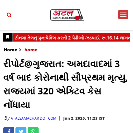
Home
home
રીપોર્ટ@ગુજરાત: અમદાવાદમાં 3
વર્ષ બાદ કોરોનાથી સૌપ્રથમ મૃત્યુ,
રાજ્યમાં 320 એક્ટિવ કેસ
નોંધાયા
By
Jun 2, 2025, 11:23 IST
ATALSAMACHAR DOT COM