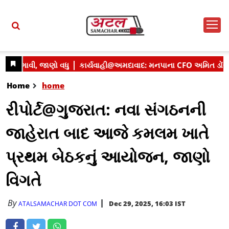
Home
home
રીપોર્ટ@ગુજરાત: નવા સંગઠનની
જાહેરાત બાદ આજે કમલમ ખાતે
પ્રથમ બેઠકનું આયોજન, જાણો
વિગતે
By
Dec 29, 2025, 16:03 IST
ATALSAMACHAR DOT COM