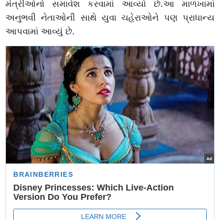
મંત્રીઓનો સમાવેશ કરવામાં આવ્યો છે.આ માળખામાં
અનુભવી નેતાઓની સાથે યુવા ચહેરાઓને પણ પ્રાધાન્ય
આપવામાં આવ્યું છે.