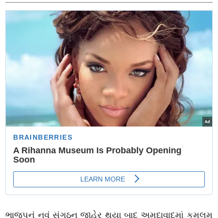
ભાજપનું નવું સંગઠન જાહેર થયા બાદ અમદાવાદમાં કમલમ