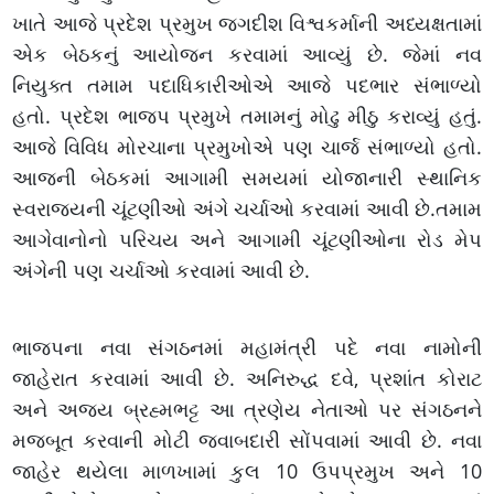
ખાતે આજે પ્રદેશ પ્રમુખ જગદીશ વિશ્વકર્માની અધ્યક્ષતામાં
એક બેઠકનું આયોજન કરવામાં આવ્યું છે. જેમાં નવ
નિયુક્ત તમામ પદાધિકારીઓએ આજે પદભાર સંભાળ્યો
હતો. પ્રદેશ ભાજપ પ્રમુખે તમામનું મોઢુ મીઠુ કરાવ્યું હતું.
આજે વિવિધ મોરચાના પ્રમુખોએ પણ ચાર્જ સંભાળ્યો હતો.
આજની બેઠકમાં આગામી સમયમાં યોજાનારી સ્થાનિક
સ્વરાજ્યની ચૂંટણીઓ અંગે ચર્ચાઓ કરવામાં આવી છે.તમામ
આગેવાનોનો પરિચય અને આગામી ચૂંટણીઓના રોડ મેપ
અંગેની પણ ચર્ચાઓ કરવામાં આવી છે.
ભાજપના નવા સંગઠનમાં મહામંત્રી પદે નવા નામોની
જાહેરાત કરવામાં આવી છે. અનિરુદ્ધ દવે, પ્રશાંત કોરાટ
અને અજય બ્રહ્મભટ્ટ આ ત્રણેય નેતાઓ પર સંગઠનને
મજબૂત કરવાની મોટી જવાબદારી સોંપવામાં આવી છે. નવા
જાહેર થયેલા માળખામાં કુલ 10 ઉપપ્રમુખ અને 10