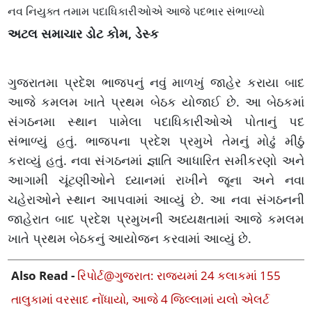
નવ નિયુક્ત તમામ પદાધિકારીઓએ આજે પદભાર સંભાળ્યો
અટલ સમાચાર ડોટ કોમ, ડેસ્ક
ગુજરાતમા પ્રદેશ ભાજપનું નવું માળખું જાહેર કરાયા બાદ
આજે કમલમ ખાતે પ્રથમ બેઠક યોજાઈ છે. આ બેઠકમાં
સંગઠનમા સ્થાન પામેલા પદાધિકારીઓએ પોતાનું પદ
સંભાળ્યું હતું. ભાજપના પ્રદેશ પ્રમુખે તેમનું મોઢું મીઠું
કરાવ્યું હતું. નવા સંગઠનમાં જ્ઞાતિ આધારિત સમીકરણો અને
આગામી ચૂંટણીઓને ધ્યાનમાં રાખીને જૂના અને નવા
ચહેરાઓને સ્થાન આપવામાં આવ્યું છે. આ નવા સંગઠનની
જાહેરાત બાદ પ્રદેશ પ્રમુખની અધ્યક્ષતામાં આજે કમલમ
ખાતે પ્રથમ બેઠકનું આયોજન કરવામાં આવ્યું છે.
Also Read -
રિપોર્ટ@ગુજરાત: રાજ્યમાં 24 કલાકમાં 155
તાલુકામાં વરસાદ નોંધાયો, આજે 4 જિલ્લામાં યલો એલર્ટ