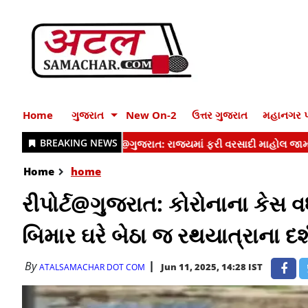
Home
ગુજરાત
New On-2
ઉત્તર ગુજરાત
મહાનગર પ
Home
home
રીપોર્ટ@ગુજરાત: કોરોનાના કેસ વધતા
બિમાર ઘરે બેઠા જ રથયાત્રાના દર
By
Jun 11, 2025, 14:28 IST
ATALSAMACHAR DOT COM