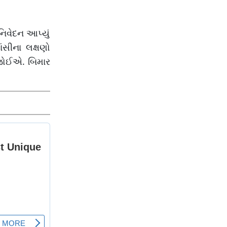
નિવેદન આપ્યું
ંસીના લક્ષણો
ા જોઈએ. બિમાર