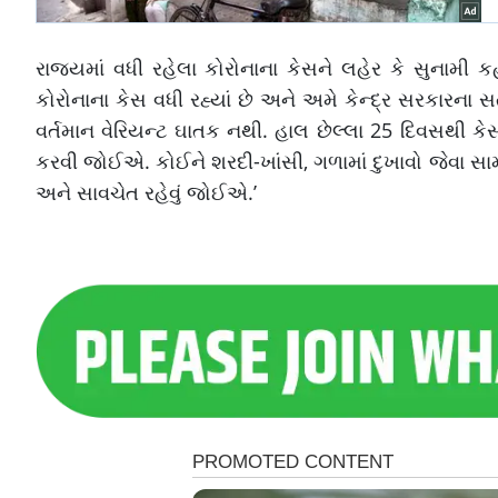
રાજ્યમાં વધી રહેલા કોરોનાના કેસને લહેર કે સુનામી 
કોરોનાના કેસ વધી રહ્યાં છે અને અમે કેન્દ્ર સરકારના સત
વર્તમાન વેરિયન્ટ ઘાતક નથી. હાલ છેલ્લા 25 દિવસથી કે
કરવી જોઈએ. કોઈને શરદી-ખાંસી, ગળામાં દુખાવો જેવા સા
અને સાવચેત રહેવું જોઈએ.’