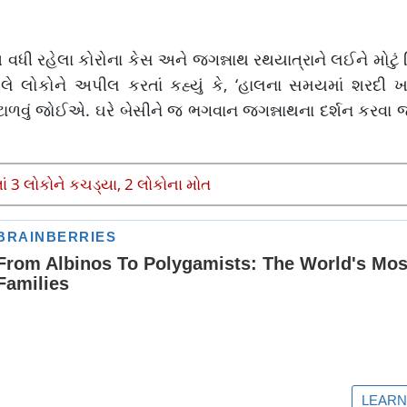
ધી રહેલા કોરોના કેસ અને જગન્નાથ રથયાત્રાને લઈને મોટું 
ે લોકોને અપીલ કરતાં કહ્યું કે, ‘હાલના સમયમાં શરદી ખા
ાનું ટાળવું જોઈએ. ઘરે બેસીને જ ભગવાન જગન્નાથના દર્શન કરવ
લાં 3 લોકોને કચડ્યા, 2 લોકોના મોત