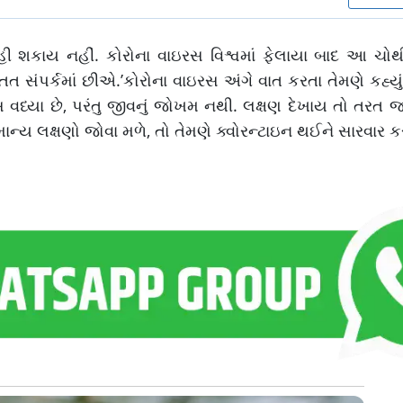
કહી શકાય નહીં. કોરોના વાઇરસ વિશ્વમાં ફેલાયા બાદ આ ચોથ
ત સંપર્કમાં છીએ.’કોરોના વાઇરસ અંગે વાત કરતા તેમણે કહ્યું 
સ વધ્યા છે, પરંતુ જીવનું જોખમ નથી. લક્ષણ દેખાય તો તરત જ
માન્ય લક્ષણો જોવા મળે, તો તેમણે ક્વોરન્ટાઇન થઈને સારવાર