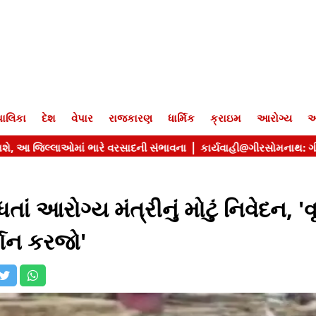
ાલિકા
દેશ
વેપાર
રાજકારણ
ધાર્મિક
ક્રાઇમ
આરોગ્ય
આ
ં આરોગ્ય મંત્રીનું મોટું નિવેદન, 'વૃ
્શન કરજો'