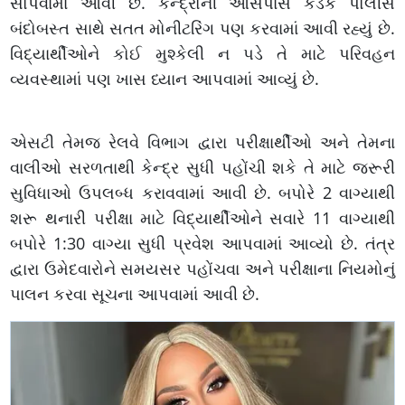
સોંપવામાં આવી છે. કેન્દ્રોની આસપાસ કડક પોલીસ
બંદોબસ્ત સાથે સતત મોનીટરિંગ પણ કરવામાં આવી રહ્યું છે.
વિદ્યાર્થીઓને કોઈ મુશ્કેલી ન પડે તે માટે પરિવહન
વ્યવસ્થામાં પણ ખાસ ધ્યાન આપવામાં આવ્યું છે.
એસટી તેમજ રેલવે વિભાગ દ્વારા પરીક્ષાર્થીઓ અને તેમના
વાલીઓ સરળતાથી કેન્દ્ર સુધી પહોંચી શકે તે માટે જરૂરી
સુવિધાઓ ઉપલબ્ધ કરાવવામાં આવી છે. બપોરે 2 વાગ્યાથી
શરૂ થનારી પરીક્ષા માટે વિદ્યાર્થીઓને સવારે 11 વાગ્યાથી
બપોરે 1:30 વાગ્યા સુધી પ્રવેશ આપવામાં આવ્યો છે. તંત્ર
દ્વારા ઉમેદવારોને સમયસર પહોંચવા અને પરીક્ષાના નિયમોનું
પાલન કરવા સૂચના આપવામાં આવી છે.