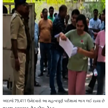
અંદાજે 79,411 ઉમેદવારો આ મહત્વપૂર્ણ પરીક્ષામાં ભાગ લઈ રહ્યા છે