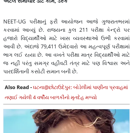
અટલ સમાચાર ડોટ કોમ, ડેસ્ક
NEET-UG પરીક્ષાનું ફરી આયોજન આજે ગુજરાતભરમાં
કરવામાં આવ્યું છે. રાજ્યના કુલ 211 પરીક્ષા કેન્દ્રો પર
હજારો વિદ્યાર્થીઓ માટે ખાસ વ્યવસ્થાઓ ઉભી કરવામાં
આવી છે. અંદાજે 79,411 ઉમેદવારો આ મહત્વપૂર્ણ પરીક્ષામાં
ભાગ લઈ રહ્યા છે. આ વખતે પરીક્ષા માત્ર વિદ્યાર્થીઓ માટે
જ નહીં પરંતુ સમગ્ર વહીવટી તંત્ર માટે પણ વિશ્વાસ અને
પારદર્શિતાની કસોટી સમાન બની છે.
Also Read -
ઘટના@છોટાઉદેપુર: બોડેલીમાં પાણીના પ્રવાહમાં
તણાઈ ગયેલી 4 વર્ષીય બાળકીનો મૃતદેહ મળ્યો