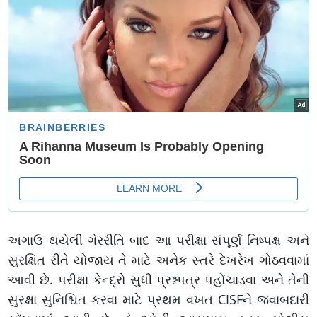
અગાઉ થયેલી ગેરરીતિ બાદ આ પરીક્ષા સંપૂર્ણ નિષ્પક્ષ અને
સુરક્ષિત રીતે યોજાય તે માટે અનેક સ્તરે દેખરેખ ગોઠવવામાં
આવી છે. પરીક્ષા કેન્દ્રો સુધી પ્રશ્નપત્ર પહોંચાડવા અને તેની
સુરક્ષા સુનિશ્ચિત કરવા માટે પ્રથમ વખત CISFને જવાબદારી