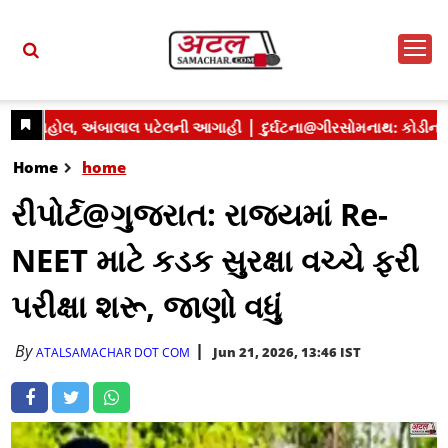
Home
home
રીપોર્ટ@ગુજરાત: રાજ્યમાં Re-
NEET માટે કડક સુરક્ષા વચ્ચે ફરી
પરીક્ષા શરૂ, જાણો વધું
By
Jun 21, 2026, 13:46 IST
ATALSAMACHAR DOT COM