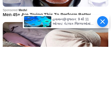
હવામાન@ગુજરાત: 9 થી 11
ઓગસ્ટ કેટલાક જિલ્લાઓમાં
ગાજવીજ સાથે વરસાદની આગાહી