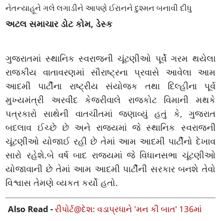
નેતન્યાહૂને ગલે લગાડીને આપણે ઈરાનને દુશ્મન બનાવી દીધુ
અટલ સમાચાર ડોટ કોમ, ડેસ્ક
ગુજરાતમાં સ્થાનિક સ્વરાજની ચૂંટણીઓ પૂર્વે ગરમ થયેલા
રાજકીય વાતાવરણમાં સૌરાષ્ટ્રના પ્રવાસે આવેલા આમ
આદમી પાર્ટીના રાષ્ટ્રીય સંયોજક તથા દિલ્હીના પૂર્વ
મુખ્યમંત્રી અરવીંદ કેજરીવાલે રાજકોટ વિમાની મથકે
પત્રકારો સાથેની વાતચીતમાં જણાવ્યું હતું કે, ગુજરાત
બદલાવ ઈચ્છે છે અને રાજયમાં જે સ્થાનિક સ્વરાજની
ચૂંટણીઓ યોજાઈ રહી છે તેમાં આમ આદમી પાર્ટીનો દેખાવ
સારો રહેશે.બે વર્ષ બાદ રાજયમાં જે વિધાનસભા ચૂંટણીઓ
યોજાવાની છે તેમાં આમ આદમી પાર્ટીની સરકાર બનશે તેવો
વિશ્વાસ તેમણે વ્યકત કર્યો હતો.
Also Read -
રીપોર્ટ@દેશ: વડાપ્રધાને 'મન કી બાત' 136માં