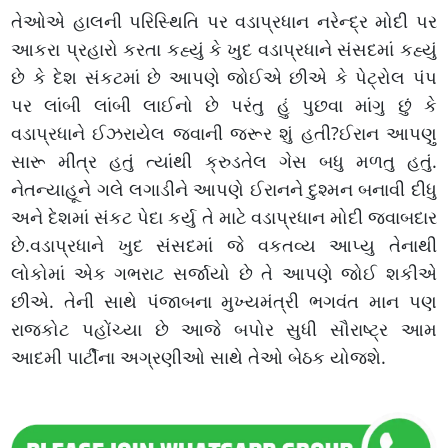
તેઓએ હાલની પરિસ્થિતિ પર વડાપ્રધાન નરેન્દ્ર મોદી પર
આકરા પ્રહારો કરતા કહ્યું કે ખુદ વડાપ્રધાને સંસદમાં કહ્યું
છે કે દેશ સંકટમાં છે આપણે જોઈએ છીએ કે પેટ્રોલ પંપ
પર લાંબી લાંબી લાઈનો છે પરંતુ હું પુછવા માંગુ છું કે
વડાપ્રધાને ઈઝરાયેલ જવાની જરૂર શું હતી?ઈરાન આપણુ
સારૂ મીત્ર હતું ત્યાંથી ક્રુડતેલ ગેસ બધુ મળતુ હતું.
નેતન્યાહૂને ગલે લગાડીને આપણે ઈરાનને દુશ્મન બનાવી દીધુ
અને દેશમાં સંકટ પેદા કર્યુ તે માટે વડાપ્રધાન મોદી જવાબદાર
છે.વડાપ્રધાને ખુદ સંસદમાં જે વકતવ્ય આપ્યુ તેનાથી
લોકોમાં એક ગભરાટ સર્જાયો છે તે આપણે જોઈ શકીએ
છીએ. તેની સાથે પંજાબના મુખ્યમંત્રી ભગવંત માન પણ
રાજકોટ પહોંચ્યા છે આજે બપોર સુધી સૌરાષ્ટ્ર આમ
આદમી પાર્ટીના અગ્રણીઓ સાથે તેઓ બેઠક યોજશે.