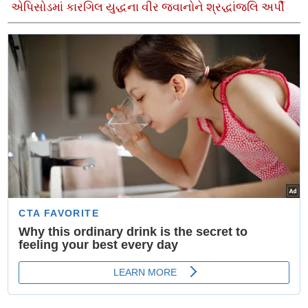
એપિસોડમાં કારગિલ યુદ્ધના વીર જવાનોને શ્રદ્ધાંજલિ અર્પી