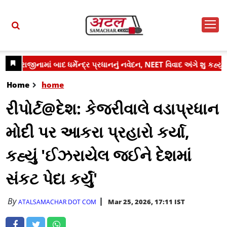
Home
home
રીપોર્ટ@દેશ: કેજરીવાલે વડાપ્રધાન
મોદી પર આકરા પ્રહારો કર્યા,
કહ્યું 'ઈઝરાયેલ જઈને દેશમાં
સંકટ પેદા કર્યું'
By
Mar 25, 2026, 17:11 IST
ATALSAMACHAR DOT COM