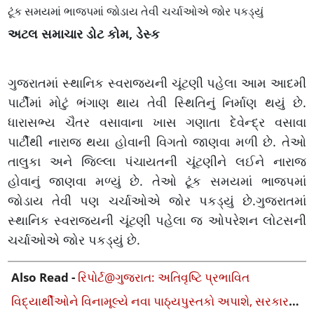
ટૂંક સમયમાં ભાજપમાં જોડાય તેવી ચર્ચાઓએ જોર પકડ્યું
અટલ સમાચાર ડોટ કોમ, ડેસ્ક
ગુજરાતમાં સ્થાનિક સ્વરાજ્યની ચૂંટણી પહેલા આમ આદમી
પાર્ટીમાં મોટું ભંગાણ થાય તેવી સ્થિતિનું નિર્માણ થયું છે.
ધારાસભ્ય ચૈતર વસાવાના ખાસ ગણાતા દેવેન્દ્ર વસાવા
પાર્ટીથી નારાજ થયા હોવાની વિગતો જાણવા મળી છે. તેઓ
તાલુકા અને જિલ્લા પંચાયતની ચૂંટણીને લઈને નારાજ
હોવાનું જાણવા મળ્યું છે. તેઓ ટૂંક સમયમાં ભાજપમાં
જોડાય તેવી પણ ચર્ચાઓએ જોર પકડ્યું છે.ગુજરાતમાં
સ્થાનિક સ્વરાજ્યની ચૂંટણી પહેલા જ ઓપરેશન લોટસની
ચર્ચાઓએ જોર પકડ્યું છે.
Also Read -
રિપોર્ટ@ગુજરાત: અતિવૃષ્ટિ પ્રભાવિત
વિદ્યાર્થીઓને વિનામૂલ્યે નવા પાઠ્યપુસ્તકો અપાશે, સરકારનો