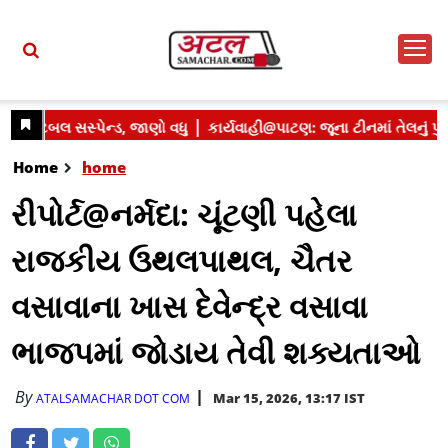
Home
home
રીપોર્ટ@નર્મદા: ચૂંટણી પહેલા
રાજકીય ઉથલપાથલ, ચૈતર
વસાવાના ખાસ દેવેન્દ્ર વસાવા
ભાજપમાં જોડાય તેવી શક્યતાઓ
By
Mar 15, 2026, 13:17 IST
ATALSAMACHAR DOT COM