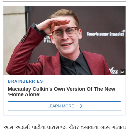
નિર્ણય
આમ આદમી પાર્ટીના ધારાસભ્ય ચૈતર વસાવાના ખાસ ગણાતા