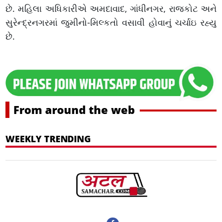
છે. મહિલા અધિકારીએ અમદાવાદ, ગાંધીનગર, રાજકોટ અને
સુરેન્દ્રનગરમાં જુમીનો-મિલ્કતો વસાવી હોવાનું ચર્ચાઇ રહ્યુ
છે.
From around the web
WEEKLY TRENDING