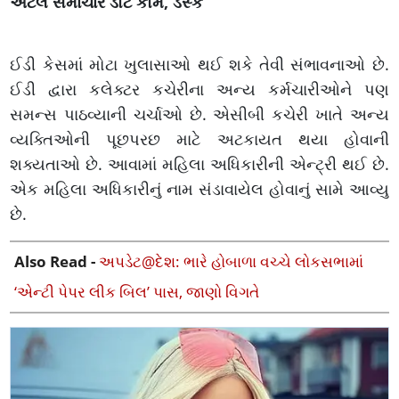
અટલ સમાચાર ડોટ કોમ, ડેસ્ક
ઈડી કેસમાં મોટા ખુલાસાઓ થઈ શકે તેવી સંભાવનાઓ છે.
ઈડી દ્વારા કલેક્ટર કચેરીના અન્ય કર્મચારીઓને પણ
સમન્સ પાઠવ્યાની ચર્ચાઓ છે. એસીબી કચેરી ખાતે અન્ય
વ્યક્તિઓની પૂછપરછ માટે અટકાયત થયા હોવાની
શક્યતાઓ છે. આવામાં મહિલા અધિકારીની એન્ટ્રી થઈ છે.
એક મહિલા અધિકારીનું નામ સંડાવાયેલ હોવાનું સામે આવ્યુ
છે.
Also Read -
અપડેટ@દેશ: ભારે હોબાળા વચ્ચે લોકસભામાં
‘એન્ટી પેપર લીક બિલ’ પાસ, જાણો વિગતે