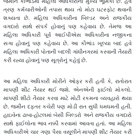
જમીન કૌભાંડમાં મહિલા અધિકારીની મુખ્ય ભૂમિકા છે. હવે
ત્રણ કર્મચારીઓની તપાસ થાય તો મોટા ઘટસ્ફોટ થવાની
શક્યતા છે. મહિલા અધિકારીના બિલ્ડર અને રાજકીય
વગદારો સાથે સંપર્ક હોવાનું પણ કહેવાય છે. તેમજ આ
મહિલા અધિકારી પૂર્વ આઈપીએસ અધિકારીના નજીકના
સગા હોવાનું પણ કહેવાય છે. આ કૌભાંડ ખૂલ્યા બાદ હવે
મહિલા અધિકારી પોતાની બદલી ગાંધીનગરમાં કરવાની તૈયારી
કરી રહ્યા હોવાનું પણ સૂત્રોનું કહેવું છે.
આ મહિલા અધિકારી મોરીને ઓફર કરી હતી કે, રાતોરાત
માપણી શીટ તૈયાર થઈ જશે. એનએની ફાઈલો મોકલો.
માપણી શીટો તૈયાર કરવા માટે મોટી રકમના વ્યવહારો થયા
છે. જમીન દફતર કચેરી પણ મોડી રાત સુધી ધમધમતી હતી.
હાઇવેના ઢાબા-હોટલમાં બેસી બિલ્ડરો અને રાજકીય વગદારો
સાથે ફાઈલોના ભાવ નક્કી કરવામાં આવતા હતાં. આ મહિલા
અધિકારીએ ચાર ગણા પૈસા વસૂલીને માપણી શીટ તૈયાર કરી