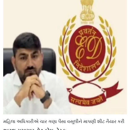
મહિલા અધિકારીએ ચાર ગણા પૈસા વસૂલીને માપણી શીટ તૈયાર કરી