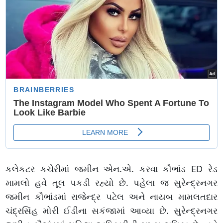
કલેકટર કચેરીમાં જમીન એન‌.એ. કરવા કૌભાંડ ED રેડ
મામલો હવે તૂલ પકડી રહ્યો છે. પહેલા જ સુરેન્દ્રનગર
જમીન કૌભાંડમાં રાજેન્દ્ર પટેલ અને નાયબ મામલતદાર
ચંદ્રસિંહ મોરી ઈડીના સકંજામાં આવ્યા છે. સુરેન્દ્રનગર