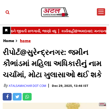
Home
home
રીપોર્ટ@સુરેન્દ્રનગર: જમીન
કૌભાંડમાં મહિલા અધિકારીનું નામ
ચર્ચામાં, મોટા ખુલાસાઓ થઈ શકે
By
Dec 29, 2025, 13:46 IST
ATALSAMACHAR DOT COM