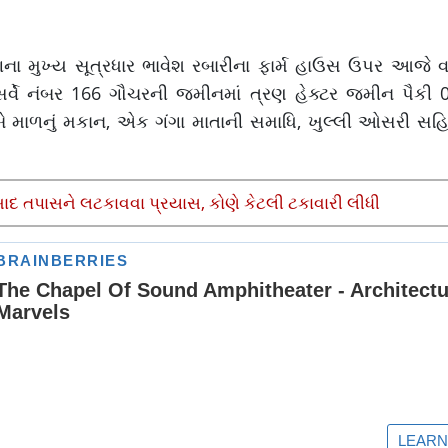
ના મુખ્ય સૂત્રધાર ભાવેશ રબારીના ફાર્મ હાઉસ ઉપર આજે વહી
 સર્વે નંબર 166 ગૌચરની જમીનમાં ત્રણ હેક્ટર જમીન પૈકી
ાં બે માળનું મકાન, એક ગંગા માતાની સમાધિ, ખુલ્લી ઓસરી સહ
 બાદ તપાસને લટકાવવા પ્રયાસ, કોણે કેટલી ટકાવારી લીધી