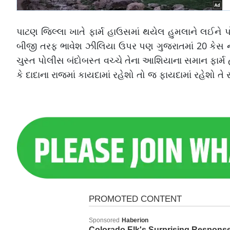
પાટણ જિલ્લા ખાતે ફાર્મ હાઉસમાં થયેલ હુમલાને લઈન
બીજી તરફ ભાવેશ ઝીલિયા ઉપર પણ ગુજરાતમાં 20 કેસ નો
ચુસ્ત પોલીસ બંદોબસ્ત વચ્ચે તેના આશિયાના સમાન ફાર્મ હ
કે દાદાના રાજમાં કાયદામાં રહેશો તો જ ફાયદામાં રહેશો તે સૂત