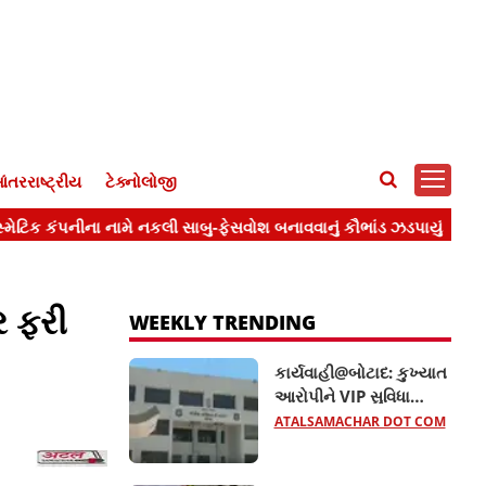
ંતરરાષ્ટ્રીય
ટેક્નોલોજી
ર ફરી
WEEKLY TRENDING
કાર્યવાહી@બોટાદ: કુખ્યાત
આરોપીને VIP સુવિધા
આપતા બે કોન્સ્ટેબલ
ATALSAMACHAR DOT COM
સસ્પેન્ડ, જાણો વધુ