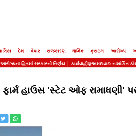
ાલિકા
દેશ
વેપાર
રાજકારણ
ધાર્મિક
ક્રાઇમ
આરોગ્ય
આ
 ફાર્મ હાઉસ 'સ્ટેટ ઓફ રામાધણી' પ