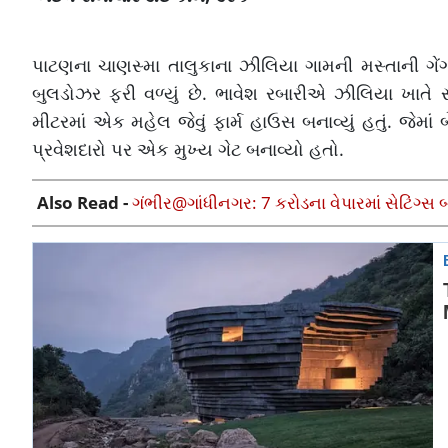
પાટણના ચાણસ્મા તાલુકાના ઝીલિયા ગામની મસ્તાની ગેંગ
બુલડોઝર ફરી વળ્યું છે. ભાવેશ રબારીએ ઝીલિયા ખાતે
મીટરમાં એક મહેલ જેવું ફાર્મ હાઉસ બનાવ્યું હતું. જેમ
પ્રવેશદારો પર એક મુખ્ય ગેટ બનાવ્યો હતો.
Also Read -
ગંભીર@ગાંધીનગર: 7 કરોડના વેપારમાં સેટિંગ્સ