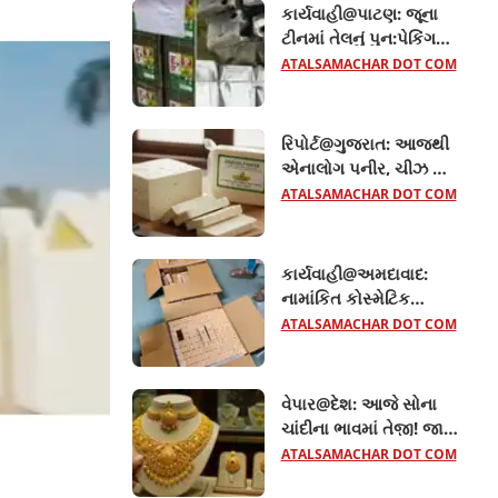
કાર્યવાહી@પાટણ: જૂના
ટીનમાં તેલનું પુન:પેકિંગ
કરતી 2 પેઢીઓ ઝડપાઈ,
ATALSAMACHAR DOT COM
રૂ.16.14 લાખનો જથ્થો
જપ્ત
રિપોર્ટ@ગુજરાત: આજથી
એનાલોગ પનીર, ચીઝ અને
બટર પર પ્રતિબંધ, જન
ATALSAMACHAR DOT COM
આરોગ્યના હિતમાં
સરકારનો નિર્ણય
કાર્યવાહી@અમદાવાદ:
નામાંકિત કોસ્મેટિક
કંપનીના નામે નકલી સાબુ-
ATALSAMACHAR DOT COM
ફેસવોશ બનાવવાનું કૌભાંડ
ઝડપાયું
વેપાર@દેશ: આજે સોના
ચાંદીના ભાવમાં તેજી! જાણો
22 અને 24 કેરેટ સોનાનો
ATALSAMACHAR DOT COM
લેટેસ્ટ ભાવ