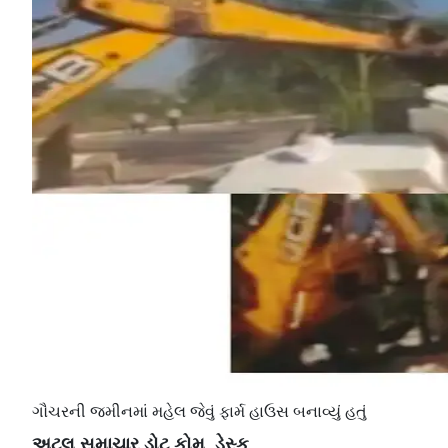
ગૌચરની જમીનમાં મહેલ જેવું ફાર્મ હાઉસ બનાવ્યું હતું
અટલ સમાચાર ડોટ કોમ, ડેસ્ક