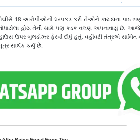
ે પોલીસે 18 આરોપીઓની ધરપકડ કરી તેઓને કાયદાના પાઠ ભણા
ંધાયેલા હોય તેની સામે પણ કડક વલણ અપનાવાયું છે. આજે વ
ાઉસ ઉપર બુલડોઝર ફેરવી દીધું હતું. વહીવટી તંત્રએ સાબિત કર
્ર સાર્થક કર્યું છે.