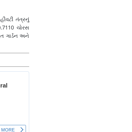
વટી તંત્રનું
 0.7110 ચોરસ
િત ગાર્ડન અને