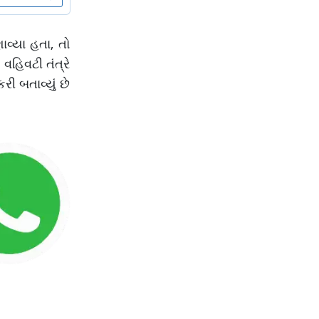
વ્યા હતા, તો
હિવટી તંત્રે
ી બતાવ્યું છે