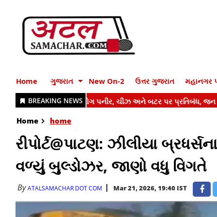
Home
ગુજરાત
New On-2
ઉત્તર ગુજરાત
મહાનગર પ
Home
home
રીપોર્ટ@પાટણ: ઝીલીયા બ્રધર્સના
વળ્યું બુલ્ડોઝર, જાણો વધુ વિગતે
By
Mar 21, 2026, 19:40 IST
ATALSAMACHAR DOT COM