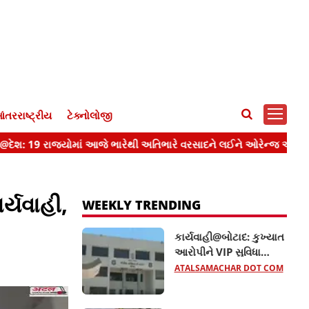
ંતરરાષ્ટ્રીય
ટેક્નોલોજી
ર્યવાહી,
WEEKLY TRENDING
કાર્યવાહી@બોટાદ: કુખ્યાત
આરોપીને VIP સુવિધા
આપતા બે કોન્સ્ટેબલ
ATALSAMACHAR DOT COM
સસ્પેન્ડ, જાણો વધુ