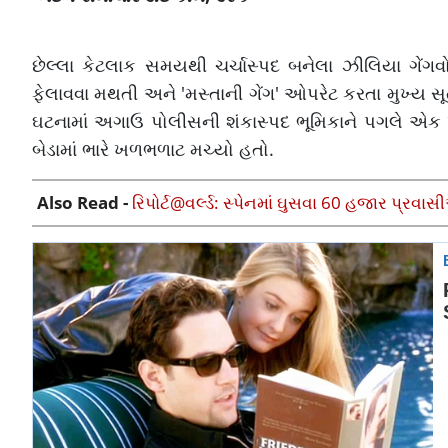
છેલ્લા કેટલાક સમયથી ચર્ચાસ્પદ બનેલા ઝીલિયા ગેંગવ
ફેલાવવા મથતી અને 'મસ્તાની ગેંગ' ઓપરેટ કરતા મુખ્ય સ
ઘટનામાં અગાઉ પોલીસની શંકાસ્પદ ભૂમિકાને પગલે એક 
બેડામાં ભારે ખળભળાટ મચ્યો હતો.
Also Read -
રિપોર્ટ@વર્લ્ડ: સ્પેનમાં ઘુસવા 60 હજાર પ્રવ