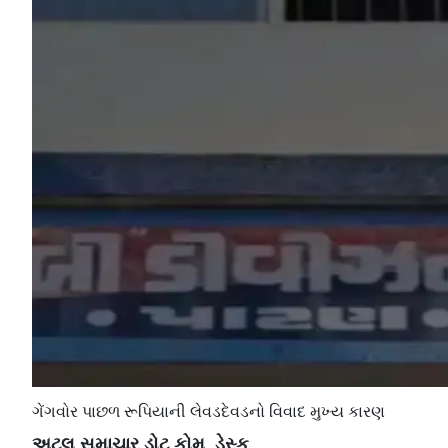
ગેંગવોર પાછળ રૂપિયાની લેવડદેવડનો વિવાદ મુખ્ય કારણ
અટલ સમાચાર ડોટ કોમ, ડેસ્ક