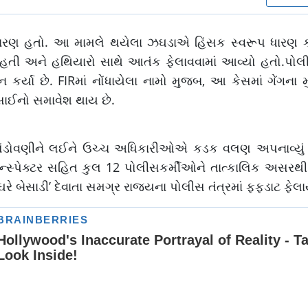
ારણ હતો. આ મામલે થયેલા ઝઘડાએ હિંસક સ્વરૂપ ધારણ કર્યું
આવી હતી અને હથિયારો સાથે આતંક ફેલાવવામાં આવ્યો હતો.પો
ર્યા છે. FIRમાં નોંધાયેલા નામો મુજબ, આ કેસમાં ગેંગના મુ
દેસાઈનો સમાવેશ થાય છે.
સંડોવણીને લઈને ઉચ્ચ અધિકારીઓએ કડક વલણ અપનાવ્યું હ
્સ્પેક્ટર સહિત કુલ 12 પોલીસકર્મીઓને તાત્કાલિક અસરથી 
ઘરે બેસાડી’ દેવાતા સમગ્ર રાજ્યના પોલીસ તંત્રમાં ફફડાટ ફેલા