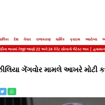
ાલિકા
દેશ
વેપાર
રાજકારણ
ધાર્મિક
ક્રાઇમ
આરોગ્ય
આ
ઝીલિયા ગેંગવોર મામલે આખરે મોટી કા