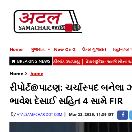
Home
ગુજરાત
New On-2
ઉત્તર ગુજરાત
મહાનગર પ
Home
home
રીપોર્ટ@પાટણ: ચર્ચાસ્પદ બનેલા 
ભાવેશ દેસાઈ સહિત 4 સામે FIR
By
Mar 22, 2026, 11:39 IST
ATALSAMACHAR DOT COM