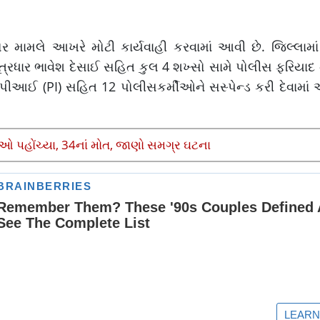
ોર મામલે આખરે મોટી કાર્યવાહી કરવામાં આવી છે. જિલ્લામા
ૂત્રધાર ભાવેશ દેસાઈ સહિત કુલ 4 શખ્સો સામે પોલીસ ફરિયાદ 
પીઆઈ (PI) સહિત 12 પોલીસકર્મીઓને સસ્પેન્ડ કરી દેવામા
ાસીઓ પહોંચ્યા, 34નાં મોત, જાણો સમગ્ર ઘટના