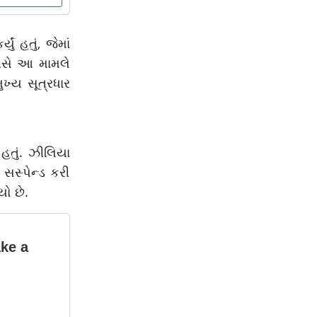
 હતું, જેમાં
લીસે આ મામલે
ખ્ય સૂત્રધાર
તું. ઝીલિયા
સસ્પેન્ડ કરી
યો છે.