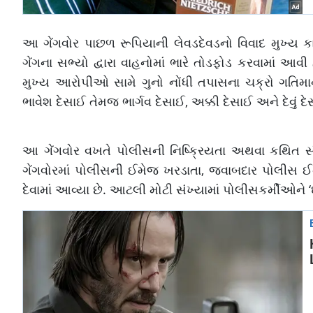
આ ગેંગવોર પાછળ રૂપિયાની લેવડદેવડનો વિવાદ મુખ્ય ક
ગેંગના સભ્યો દ્વારા વાહનોમાં ભારે તોડફોડ કરવામાં 
મુખ્ય આરોપીઓ સામે ગુનો નોંધી તપાસના ચક્રો ગતિમાન ક
ભાવેશ દેસાઈ તેમજ ભાર્ગવ દેસાઈ, અક્કી દેસાઈ અને દેવું 
આ ગેંગવોર વખતે પોલીસની નિષ્ક્રિયતા અથવા કથિત 
ગેંગવોરમાં પોલીસની ઈમેજ ખરડાતા, જવાબદાર પોલીસ ઈન
દેવામાં આવ્યા છે. આટલી મોટી સંખ્યામાં પોલીસકર્મીઓને ‘