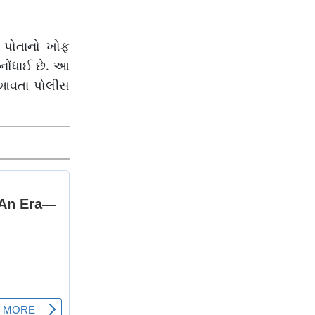
ં પોતાનો ખોફ
નોંધાઈ છે. આ
ં આવતા પોલીસ