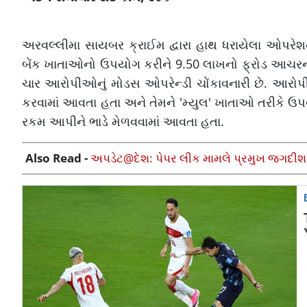
અરવલ્લીમા સાયબર ક્રાઈમ દ્વારા હાથ ધરાયેલા ઓપરેશન '
બેંક ખાતાઓનો ઉપયોગ કરીને 9.50 લાખનો ફ્રોડ આચરના
ચાર આરોપીઓનું મોડસ ઓપરેન્ડી ચોંકાવનારી છે. આરોપીઓ 
કરવામાં આવતા હતા અને તેમને 'મ્યુલ' ખાતાઓ તરીકે ઉપ
રકમ આપીને ભાડે મેળવવામાં આવતા હતા.
Also Read -
અપડેટ@દેશ: પેપર લીક મામલે પ્રમુખ જગદીશ વિશ