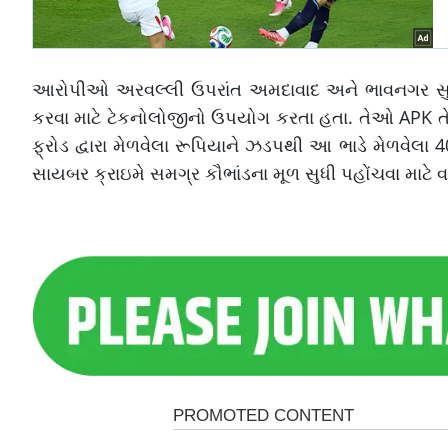
આરોપીઓ અરવલ્લી ઉપરાંત અમદાવાદ અને ભાવનગર સુ
કરવા માટે ટેકનોલોજીનો ઉપયોગ કરતા હતા. તેઓ APK તે
ફ્રોડ દ્વારા મેળવેલા રૂપિયાને ઝડપથી આ ભાડે મેળવેલા
સાયબર ક્રાઇમે સમગ્ર કૌભાંડના મૂળ સુધી પહોંચવા માટે વ