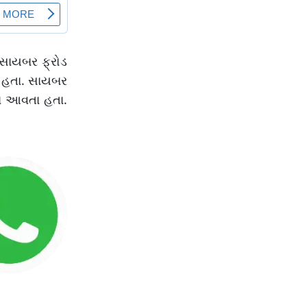
સાયબર ફ્રોડ
ા હતા. સાયબર
ાં આવતા હતા.