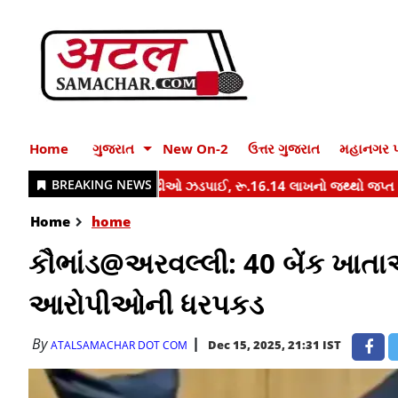
Home
ગુજરાત
New On-2
ઉત્તર ગુજરાત
મહાનગર પ
Home
home
કૌભાંડ@અરવલ્લી: 40 બેંક ખાત
આરોપીઓની ધરપકડ
By
Dec 15, 2025, 21:31 IST
ATALSAMACHAR DOT COM