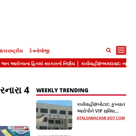
ંતરરાષ્ટ્રીય
ટેક્નોલોજી
રનારા 4
WEEKLY TRENDING
કાર્યવાહી@બોટાદ: કુખ્યાત
આરોપીને VIP સુવિધા
આપતા બે કોન્સ્ટેબલ
ATALSAMACHAR DOT COM
સસ્પેન્ડ, જાણો વધુ