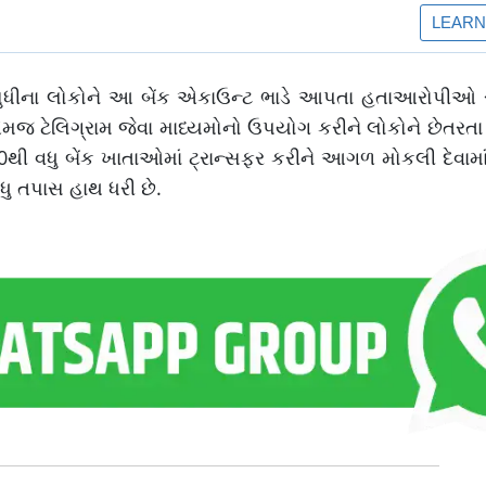
ધીના લોકોને આ બેંક એકાઉન્ટ ભાડે આપતા હતાઆરોપીઓ 
મજ ટેલિગ્રામ જેવા માધ્યમોનો ઉપયોગ કરીને લોકોને છેતરત
 40થી વધુ બેંક ખાતાઓમાં ટ્રાન્સફર કરીને આગળ મોકલી દેવામ
ધુ તપાસ હાથ ધરી છે.