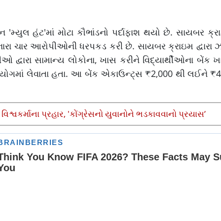
મ્યુલ હંટ'માં મોટા કૌભાંડનો પર્દાફાશ થયો છે. સાયબર ક્રા
રા ચાર આરોપીઓની ધરપકડ કરી છે. સાયબર ક્રાઇમ દ્વારા ઝ
દ્વારા સામાન્ય લોકોના, ખાસ કરીને વિદ્યાર્થીઓના બેંક ખાત
યોગમાં લેવાતા હતા. આ બેંક એકાઉન્ટ્સ ₹2,000 થી લઈને ₹4
્વકર્માના પ્રહાર, 'કોંગ્રેસનો યુવાનોને ભડકાવવાનો પ્રયાસ’