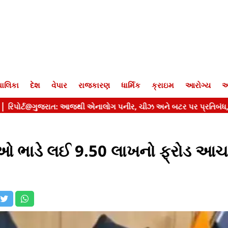
ાલિકા
દેશ
વેપાર
રાજકારણ
ધાર્મિક
ક્રાઇમ
આરોગ્ય
આ
ાઓ ભાડે લઈ 9.50 લાખનો ફ્રોડ આચ