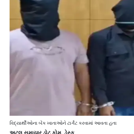
વિદ્યાર્થીઓના બેંક ખાતાઓને ટાર્ગેટ કરવામાં આવતા હતા
અટલ સમાચાર ડોટ કોમ, ડેસ્ક