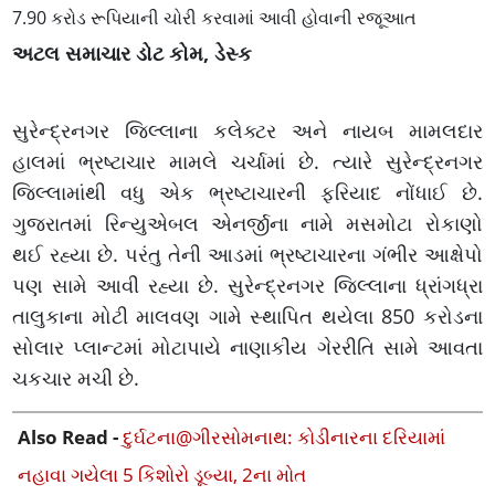
7.90 કરોડ રૂપિયાની ચોરી કરવામાં આવી હોવાની રજૂઆત
અટલ સમાચાર ડોટ કોમ, ડેસ્ક
સુરેન્દ્રનગર જિલ્લાના કલેક્ટર અને નાયબ મામલદાર
હાલમાં ભ્રષ્ટાચાર મામલે ચર્ચામાં છે. ત્યારે સુરેન્દ્રનગર
જિલ્લામાંથી વધુ એક ભ્રષ્ટાચારની ફરિયાદ નોંધાઈ છે.
ગુજરાતમાં રિન્યુએબલ એનર્જીના નામે મસમોટા રોકાણો
થઈ રહ્યા છે. પરંતુ તેની આડમાં ભ્રષ્ટાચારના ગંભીર આક્ષેપો
પણ સામે આવી રહ્યા છે. સુરેન્દ્રનગર જિલ્લાના ધ્રાંગધ્રા
તાલુકાના મોટી માલવણ ગામે સ્થાપિત થયેલા 850 કરોડના
સોલાર પ્લાન્ટમાં મોટાપાયે નાણાકીય ગેરરીતિ સામે આવતા
ચકચાર મચી છે.
Also Read -
દુર્ઘટના@ગીરસોમનાથ: કોડીનારના દરિયામાં
નહાવા ગયેલા 5 કિશોરો ડૂબ્યા, 2ના મોત