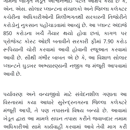
ગામના જાગૃત ખેડૂત અશ્વિનભાઈ પટેલે આક્ષેપ કર્યો છે કે,
એન. એસ. સોલાર પ્લાન્ટના સંચાલકો અને જિલ્લા કલેક્ટર
કચેરીના અધિકારીઓની મિલીભગતથી સરકારની તિજોરીને
કરોડોનું નુકસાન પહોંચાડવામાં આવ્યું છે. આ પ્લાન્ટ અંદાજે
850 કરોડના ખર્ચે તૈયાર થયો હોવા છતાં, કાગળ પર
પ્રોજેક્ટ કોસ્ટ ઓછી બતાવીને સરકારી ફીમાં 7.90 કરોડ
રૂપિયાની ચોરી કરવામાં આવી હોવાની રજૂઆત કરવામાં
આવી છે. સૌથી ગંભીર બાબત એ છે કે, આ વિશાળ સોલાર
પ્લાન્ટને ઘુડખર અભ્યારણ્યની નજીક જ મંજૂરી આપવામાં
આવી છે.
પર્યાવરણ અને વન્યજીવો માટે સંવેદનશીલ ગણાતા આ
વિસ્તારમાં કયા આધારે સુરેન્દ્રનગરના જિલ્લા કલેક્ટરે
મંજૂરી આપી, તે પણ તપાસનો વિષય બન્યો છે. આવામાં
ખેડૂત દ્વારા આ મામલે સઘન તપાસ કરીને જવાબદાર તમામ
અધિકારીઓ સામે કાર્યવાહી કરવામાં આવે તેવી માગ કરી