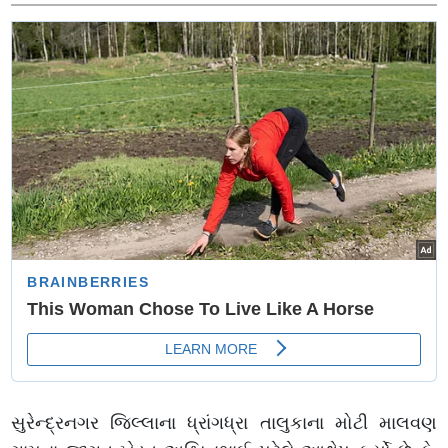
સુરેન્દ્રનગર જિલ્લાના ધ્રાંગધ્રા તાલુકાના મોટી માલવણ