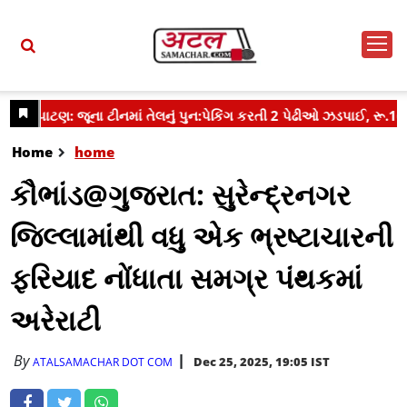
Home
home
કૌભાંડ@ગુજરાત: સુરેન્દ્રનગર
જિલ્લામાંથી વધુ એક ભ્રષ્ટાચારની
ફરિયાદ નોંધાતા સમગ્ર પંથકમાં
અરેરાટી
By
Dec 25, 2025, 19:05 IST
ATALSAMACHAR DOT COM