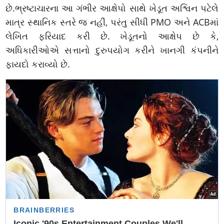
છે.ભ્રષ્ટાચારના આ ગંભીર આક્ષેપો સાથે ખેડૂત અશ્વિન પટેલે
માત્ર સ્થાનિક સ્તરે જ નહીં, પરંતુ સીધી PMO અને ACBમાં
લેખિત ફરિયાદ કરી છે. ખેડૂતનો આક્ષેપ છે કે,
અધિકારીઓએ સત્તાનો દુરુપયોગ કરીને ખાનગી કંપનીને
ફાયદો કરાવ્યો છે.