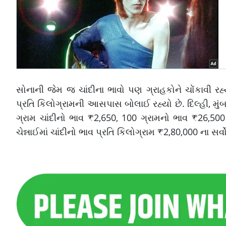
સોનાની જેમ જ ચાંદીના ભાવો પણ ગ્રાહકોને ચોંકાવી રહ્
પ્રતિ કિલોગ્રામની આસપાસ બોલાઈ રહ્યો છે. દિલ્હી, મું
ગ્રામ ચાંદીનો ભાવ ₹2,650, 100 ગ્રામનો ભાવ ₹26,500
ચેન્નાઈમાં ચાંદીનો ભાવ પ્રતિ કિલોગ્રામ ₹2,80,000 ના સર્વો