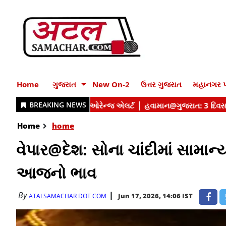
Home
ગુજરાત
New On-2
ઉત્તર ગુજરાત
મહાનગર પ
Home
home
વેપાર@દેશ: સોના ચાંદીમાં સામા
આજનો ભાવ
By
Jun 17, 2026, 14:06 IST
ATALSAMACHAR DOT COM