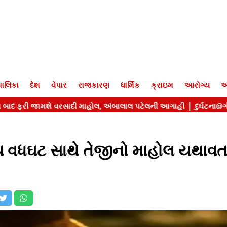
ાલિકા
દેશ
વેપાર
રાજકારણ
ધાર્મિક
ક્રાઇમ
આરોગ્ય
આ
ન્ય વધઘટ સાથે તેજીનો માહોલ યથાવ