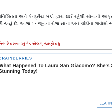
નિશ્ચિતતા અને કેન્દ્રીય બેંકો દ્વારા થઈ રહેલી સોનાની આક
ી રહ્યું છે. આજે 17 જૂનના રોજ સોના અને ચાંદીના ભાવોમાં 
રે વરસાદનું રેડ એલર્ટ, જાણો વધુ