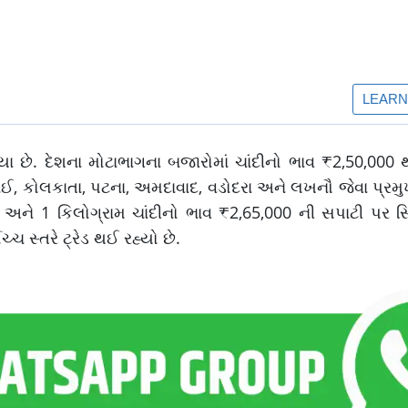
યા છે. દેશના મોટાભાગના બજારોમાં ચાંદીનો ભાવ ₹2,50,000 
બઈ, કોલકાતા, પટના, અમદાવાદ, વડોદરા અને લખનૌ જેવા પ્રમુ
 અને 1 કિલોગ્રામ ચાંદીનો ભાવ ₹2,65,000 ની સપાટી પર સ્થ
ચ્ચ સ્તરે ટ્રેડ થઈ રહ્યો છે.