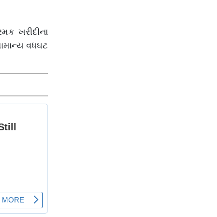
્રમક ખરીદીના
સામાન્ય વધઘટ