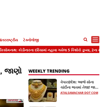
ંતરરાષ્ટ્રીય
ટેક્નોલોજી
ત, જાણો
WEEKLY TRENDING
વેપાર@દેશ: આજે સોના
ચાંદીના ભાવમાં તેજી! જાણો
22 અને 24 કેરેટ સોનાનો
ATALSAMACHAR DOT COM
લેટેસ્ટ ભાવ