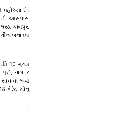
પહોંચ્યા છે.
લાખની આસપાસ
મેરઠ, કાનપુર,
ાગીના બનાવવા
રતિ 10 ગ્રામ
 પુણે, નાગપુર
ં સોનાના ભાવો
8 કેરેટ સોનું