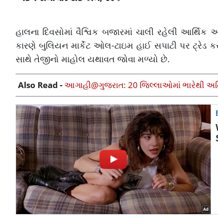
હાલના દિવસોમાં વૈશ્વિક બજારમાં ચાલી રહેલી આર્થિક અ
કારણે બુલિયન માર્કેટ ઓલ-ટાઇમ હાઈ સપાટી પર ટ્રેડ કર
સાથે તેજીનો માહોલ યથાવત જોવા મળ્યો છે.
Also Read -
આગાહી@ગુજરાત: 20 જિલ્લાઓમાં ભારેથી અતિભા