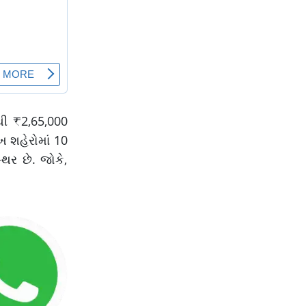
થી ₹2,65,000
ખ શહેરોમાં 10
િર છે. જોકે,