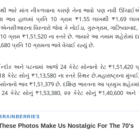
ી ભારે માંગ નીકળવાના કારણે તેના ભાવો પણ નવી ઊંચાઈએ 
રેરાશ ભાવ હાલમાં પ્રતિ 10 ગ્રામ ₹1.55 લાખથી ₹1.69 
 એનસીઆરના વિસ્તારો જેવા કે નોઈડા, ગુરુગ્રામ, ગાઝિયાબાદ, 
 ગ્રામ ₹1,51,520 ના સ્તરે છે. જ્યારે આ તમામ શહેરોમાં દ
,680 પ્રતિ 10 ગ્રામના ભાવે વેચાઈ રહ્યું છે.
દોર અને પટનામાં આજે 24 કેરેટ સોનાનો રેટ ₹1,51,420 પ્
 કેરેટ સોનું ₹1,13,580 ના સ્તરે સ્થિર છે.મહારાષ્ટ્રના મુંબઈ,
ટ સોનાનો ભાવ ₹1,51,379 છે. દક્ષિણ ભારતના આ પ્રમુખ શહેરમા
 24 કેરેટ સોનું ₹1,53,380, ૨૨ કેરેટ સોનું ₹1,40,600 અને 1