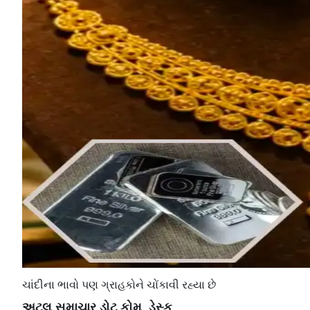
ચાંદીના ભાવો પણ ગ્રાહકોને ચોંકાવી રહ્યા છે
​​​​​​અટલ સમાચાર ડોટ કોમ, ડેસ્ક