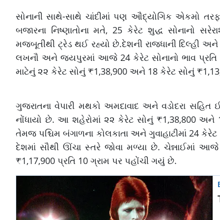
સોનાની સાથે-સાથે ચાંદીમાં પણ ઔદ્યોગિક એકમો તરફથ
બજારના નિષ્ણાતોના મતે, 25 કેરેટ શુદ્ધ સોનાનો સ
મજબૂતીથી ટ્રેડ થઈ રહ્યો છે.દેશની રાજધાની દિલ્હી અને
લખનૌ અને જયપુરમાં આજે 24 કેરેટ સોનાનો ભાવ પ્રતિ 10
માટેનું ૨૨ કેરેટ સોનું ₹1,38,900 અને 18 કેરેટ સોનું ₹1,13
ગુજરાતના વેપારી મથકો અમદાવાદ અને વડોદરા સહિત ઈન્
નોંધાયો છે. આ શહેરોમાં ૨૨ કેરેટ સોનું ₹1,38,800 અને 18
તેમજ પશ્ચિમ બંગાળના કોલકાતા અને ગુવાહાટીમાં 24 કેરે
દેશમાં સૌથી ઊંચા સ્તરે જોવા મળ્યા છે. ચેન્નાઈમાં આજે
₹1,17,900 પ્રતિ 10 ગ્રામ પર પહોંચી ગયું છે.