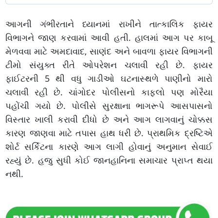
આગની ગંભીરતાને ધ્યાનમાં રાખીને તાત્કાલિક ફાયર
વિભાગને જાણ કરવામાં આવી હતી. હાલમાં આગ પર કાબૂ
મેળવવા માટે અમદાવાદ, સાણંદ અને બાવળા ફાયર વિભાગની
ટીમો સંયુક્ત રીતે ઓપરેશન ચલાવી રહી છે. ફાયર
ફાઈટરની 5 થી વધુ ગાડીઓ ઘટનાસ્થળે પાણીનો મારો
ચલાવી રહી છે. ચાંગોદર પોલીસનો કાફલો પણ મોરૈયા
પહોંચી ગયો છે. પોલીસે સુરક્ષાના ભાગરૂપે આસપાસનો
વિસ્તાર ખાલી કરાવી દીધો છે અને આગ લાગવાનું ચોક્કસ
કારણ જાણવા માટે તપાસ હાથ ધરી છે. પ્રાથમિક દ્રષ્ટિએ
શોર્ટ સર્કિટના કારણે આગ લાગી હોવાનું અનુમાન સેવાઈ
રહ્યું છે. હજુ સુધી કોઈ જાનહાનિના સમાચાર પ્રાપ્ત થયા
નથી.