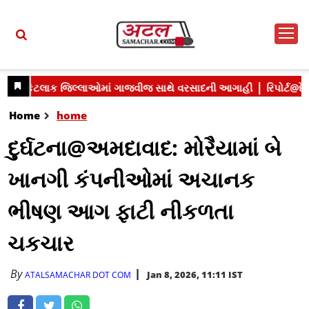
Home
home
દુર્ઘટના@અમદાવાદ: મોરૈયામાં બે
ખાનગી કંપનીઓમાં અચાનક
ભીષણ આગ ફાટી નીકળતા
ચકચાર
By
Jan 8, 2026, 11:11 IST
ATALSAMACHAR DOT COM