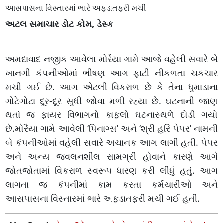
આસપાસના વિસ્તારમાં ભારે અફડાતફરી મચી
અટલ સમાચાર ડોટ કોમ, ડેસ્ક
અમદાવાદ નજીક આવેલા મોરૈયા ગામે આજે વહેલી સવારે બે
ખાનગી કંપનીઓમાં ભીષણ આગ ફાટી નીકળતા ચકચાર
મચી ગઈ છે. આગ એટલી વિકરાળ છે કે તેના ધુમાડાના
ગોટેગોટા દૂર-દૂર સુધી જોવા મળી રહ્યા છે. ઘટનાની જાણ
થતાં જ ફાયર વિભાગનો કાફલો ઘટનાસ્થળે દોડી ગયો
છે.મોરૈયા ગામે આવેલી ‘પિનાગ્સ’ અને ‘શ્રી હરિ પેપર’ નામની
બે કંપનીઓમાં વહેલી સવારે અચાનક આગ લાગી હતી. પેપર
અને અન્ય જ્વલનશીલ સામગ્રી હોવાને કારણે આગે
જોતજોતામાં વિકરાળ સ્વરૂપ ધારણ કરી લીધું હતું. આગ
લાગતા જ કંપનીમાં કામ કરતા કર્મચારીઓ અને
આસપાસના વિસ્તારમાં ભારે અફડાતફરી મચી ગઈ હતી.