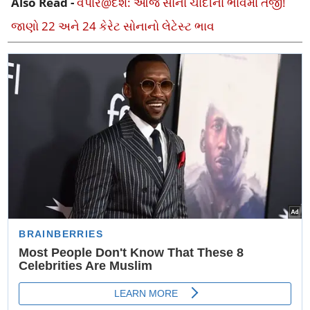
Also Read -
વેપાર@દેશ: આજે સોના ચાંદીના ભાવમાં તેજી!
જાણો 22 અને 24 કેરેટ સોનાનો લેટેસ્ટ ભાવ