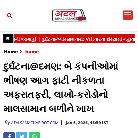
Home
home
દુર્ઘટના@દમણ: બે કંપનીઓમાં
ભીષણ આગ ફાટી નીકળતા
અફરાતફરી, લાખો-કરોડોનો
માલસામાન બળીને ખાખ
By
Jan 5, 2026, 15:59 IST
ATALSAMACHAR DOT COM