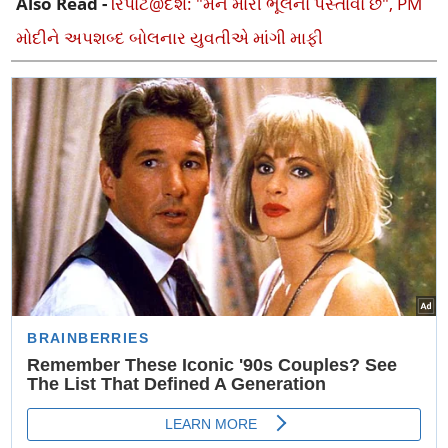
Also Read -
રિપોર્ટ@દેશ: "મને મારી ભૂલનો પસ્તાવો છે", PM
મોદીને અપશબ્દ બોલનાર યુવતીએ માંગી માફી