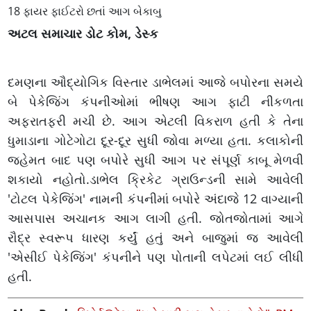
18 ફાયર ફાઈટરો છતાં આગ બેકાબુ
અટલ સમાચાર ડોટ કોમ, ડેસ્ક
દમણના ઔદ્યોગિક વિસ્તાર ડાભેલમાં આજે બપોરના સમયે
બે પેકેજિંગ કંપનીઓમાં ભીષણ આગ ફાટી નીકળતા
અફરાતફરી મચી છે. આગ એટલી વિકરાળ હતી કે તેના
ધુમાડાના ગોટેગોટા દૂર-દૂર સુધી જોવા મળ્યા હતા. કલાકોની
જહેમત બાદ પણ બપોરે સુધી આગ પર સંપૂર્ણ કાબૂ મેળવી
શકાયો નહોતો.ડાભેલ ક્રિકેટ ગ્રાઉન્ડની સામે આવેલી
'ટોટલ પેકેજિંગ' નામની કંપનીમાં બપોરે અંદાજે 12 વાગ્યાની
આસપાસ અચાનક આગ લાગી હતી. જોતજોતામાં આગે
રૌદ્ર સ્વરૂપ ધારણ કર્યું હતું અને બાજુમાં જ આવેલી
'એસીઈ પેકેજિંગ' કંપનીને પણ પોતાની લપેટમાં લઈ લીધી
હતી.