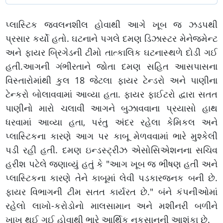
પ્લાસ્ટિક જ્વલનશીલ હોવાથી આગે ખૂબ જ ઝડપથી
પ્રસાર કર્યો હતો. ઘટનાને પગલે દમણ ડિઝાસ્ટર મેનેજમેન્ટ
અને ફાયર બ્રિગેડની ટીમો તાત્કાલિક ઘટનાસ્થળે દોડી ગઈ
હતી.આગની ગંભીરતાને જોતા દમણ સહિત આસપાસના
વિસ્તારોમાંથી કુલ 18 જેટલા ફાયર ટેન્ડરો અને પાણીના
ટેન્કરો બોલાવવામાં આવ્યા હતા. ફાયર ફાઈટરો દ્વારા સતત
પાણીનો મારો ચલાવી આગને બુઝાવવાના પ્રયાસો હાથ
ધરવામાં આવ્યા હતા, પરંતુ અંદર રહેલા કેમિકલ અને
પ્લાસ્ટિકના કારણે આગ પર કાબૂ મેળવવામાં ભારે મુશ્કેલી
પડી રહી હતી. દમણ ઇન્ડસ્ટ્રીઝ એસોસિએશનના સચિવ
હરીશ પટેલે જણાવ્યું હતું કે "આગ ખૂબ જ ભીષણ હતી અને
પ્લાસ્ટિકના કારણે તેને કાબૂમાં લેવી પડકારજનક બની છે.
ફાયર વિભાગની ટીમ સતત કાર્યરત છે." બંને કંપનીઓમાં
રહેલો લાખો-કરોડોનો માલસામાન અને મશીનરી બળીને
ખાખ થઈ ગઈ હોવાથી ભારે આર્થિક નુકસાનની આશંકા છે.