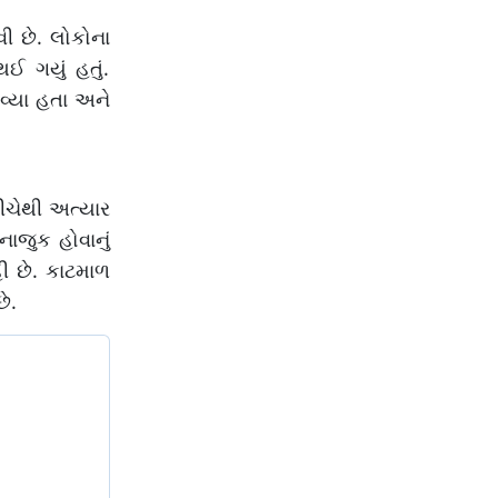
ી છે. લોકોના
ઈ ગયું હતું.
વ્યા હતા અને
ીચેથી અત્યાર
નાજુક હોવાનું
ી છે. કાટમાળ
ે.