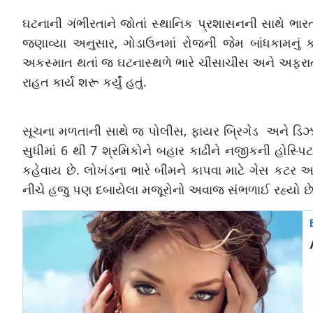
ઘટનાની ગંભીરતાને જોતાં સ્થાનિક પ્રશાસનની સાથે ભારત
જણાવ્યા અનુસાર, ગોડાઉનમાં રોજની જેમ બાંધકામનું કા
અકસ્માત થતાં જ ઘટનાસ્થળે ભારે ચીસાચીસ અને અફરાત
રાહત કાર્ય શરૂ કર્યું હતું.
સૂચના મળતાની સાથે જ પોલીસ, ફાયર બ્રિગેડ અને ડિઝાસ
સુધીમાં 6 થી 7 શ્રમિકોને બહાર કાઢીને નજીકની હોસ્પિટ
કહેવાય છે. લોખંડના ભારે બીમને કાપવા માટે ગેસ કટર અ
નીચે હજુ પણ દબાયેલા મજૂરોનો અવાજ સંભળાઈ રહ્યો છે, 