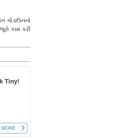
મોટી રાહત
ધીન ગોડાઉનનો
જૂરો કામ કરી