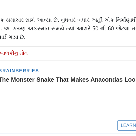
ક સમાચાર સામે આવ્યા છે. બુધવારે બપોરે અહીં એક નિર્માણા
તો. આ કરુણ અકસ્માત સમયે ત્યાં આશરે 50 થી 60 જેટલા મ
ાઈ ગયા છે.
ી બાળકીનુ મોત