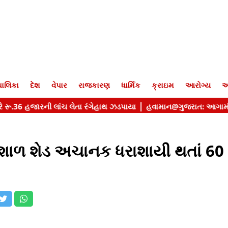
ાલિકા
દેશ
વેપાર
રાજકારણ
ધાર્મિક
ક્રાઇમ
આરોગ્ય
આ
િશાળ શેડ અચાનક ધરાશાયી થતાં 60