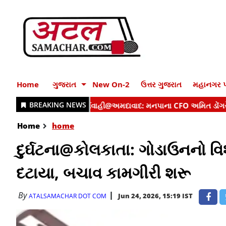
Home
ગુજરાત
New On-2
ઉત્તર ગુજરાત
મહાનગર પ
Home
home
દુર્ઘટના@કોલકાતા: ગોડાઉનનો વ
દટાયા, બચાવ કામગીરી શરૂ
By
Jun 24, 2026, 15:19 IST
ATALSAMACHAR DOT COM