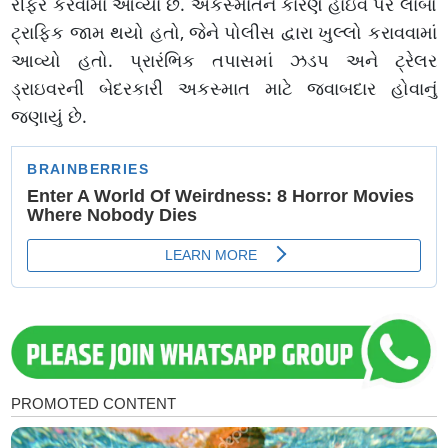
રીફર કરવામાં આવ્યા છે. અકસ્માતને કારણે હાઇવે પર લાંબો
ટ્રાફિક જામ થયો હતો, જેને પોલીસ દ્વારા ખુલ્લો કરાવવામાં
આવ્યો હતો. પ્રારંભિક તપાસમાં ઝડપ અને ટ્રેલર
ડ્રાઇવરની બેદરકારી અકસ્માત માટે જવાબદાર હોવાનું
જણાયું છે.