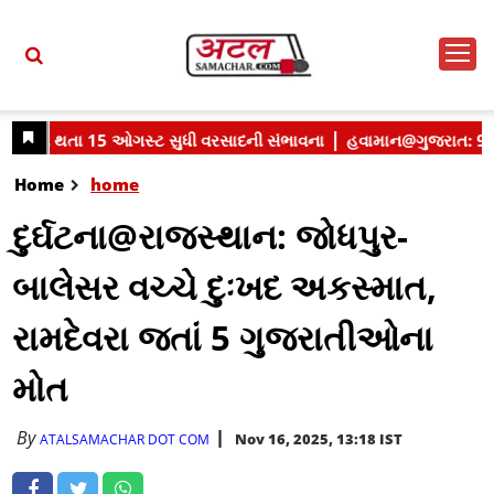
Home
home
દુર્ઘટના@રાજસ્થાન: જોધપુર-
બાલેસર વચ્ચે દુઃખદ અકસ્માત,
રામદેવરા જતાં 5 ગુજરાતીઓના
મોત
By
Nov 16, 2025, 13:18 IST
ATALSAMACHAR DOT COM