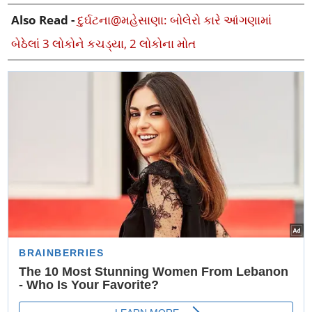
Also Read -
દુર્ઘટના@મહેસાણા: બોલેરો કારે આંગણામાં
બેઠેલાં 3 લોકોને કચડ્યા, 2 લોકોના મોત