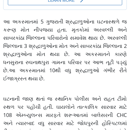
આ અકસ્માતમાં 5 ગુજરાતી શ્રદ્ધાળુઓના ઘટનાસ્થળે જ
કરૂણ મોત નીપજ્યા હતા. મૃતકોમાં અરવલ્લી અને
સાબરકાંઠા જિલ્લાના પરિવારોનો સમાવેશ થાય છે. અરવલ્લી
જિલ્લાના 3 શ્રદ્ધાળુઓના મોત અને સાબરકાંઠા જિલ્લાના 2
શ્રદ્ધાળુઓના મોત થયા છે. આ અકસ્માતને કારણે
ધનસુરાના રુઘનાથપુરા ગામના પરિવાર પર આભ તૂટી પડ્યું
છે.આ અકસ્માતમાં 10થી વધુ શ્રદ્ધાળુઓ ગંભીર રીતે
ઈજાગ્રસ્ત થયા છે.
ઘટનાની જાણ થતાં જ સ્થાનિક પોલીસ અને રાહત ટીમો
સ્થળ પર પહોંચી હતી. ઘાયલોને તાત્કાલિક સારવાર માટે
108 એમ્બ્યુલન્સ મારફતે શરૂઆતમાં બાલેસરની CHC
અને ત્યારબાદ વધુ સારવાર માટે જોધપુરની હોસ્પિટલમાં