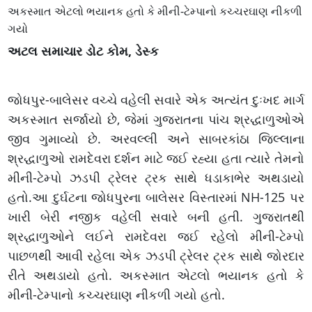
અકસ્માત એટલો ભયાનક હતો કે મીની-ટેમ્પાનો કચ્ચરઘાણ નીકળી
ગયો
અટલ સમાચાર ડોટ કોમ, ડેસ્ક
જોધપુર-બાલેસર વચ્ચે વહેલી સવારે એક અત્યંત દુઃખદ માર્ગ
અકસ્માત સર્જાયો છે, જેમાં ગુજરાતના પાંચ શ્રદ્ધાળુઓએ
જીવ ગુમાવ્યો છે. અરવલ્લી અને સાબરકાંઠા જિલ્લાના
શ્રદ્ધાળુઓ રામદેવરા દર્શન માટે જઈ રહ્યા હતા ત્યારે તેમનો
મીની-ટેમ્પો ઝડપી ટ્રેલર ટ્રક સાથે ધડાકાભેર અથડાયો
હતો.આ દુર્ઘટના જોધપુરના બાલેસર વિસ્તારમાં NH-125 પર
ખારી બેરી નજીક વહેલી સવારે બની હતી. ગુજરાતથી
શ્રદ્ધાળુઓને લઈને રામદેવરા જઈ રહેલો મીની-ટેમ્પો
પાછળથી આવી રહેલા એક ઝડપી ટ્રેલર ટ્રક સાથે જોરદાર
રીતે અથડાયો હતો. અકસ્માત એટલો ભયાનક હતો કે
મીની-ટેમ્પાનો કચ્ચરઘાણ નીકળી ગયો હતો.