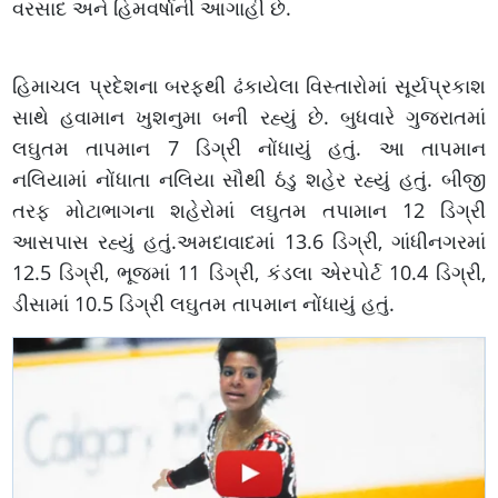
વરસાદ અને હિમવર્ષાની આગાહી છે.
હિમાચલ પ્રદેશના બરફથી ઢંકાયેલા વિસ્તારોમાં સૂર્યપ્રકાશ
સાથે હવામાન ખુશનુમા બની રહ્યું છે. બુધવારે ગુજરાતમાં
લઘુતમ તાપમાન 7 ડિગ્રી નોંધાયું હતું. આ તાપમાન
નલિયામાં નોંધાતા નલિયા સૌથી ઠંડુ શહેર રહ્યું હતું. બીજી
તરફ મોટાભાગના શહેરોમાં લઘુતમ તપામાન 12 ડિગ્રી
આસપાસ રહ્યું હતું.અમદાવાદમાં 13.6 ડિગ્રી, ગાંધીનગરમાં
12.5 ડિગ્રી, ભૂજમાં 11 ડિગ્રી, કંડલા એરપોર્ટ 10.4 ડિગ્રી,
ડીસામાં 10.5 ડિગ્રી લઘુતમ તાપમાન નોંધાયું હતું.