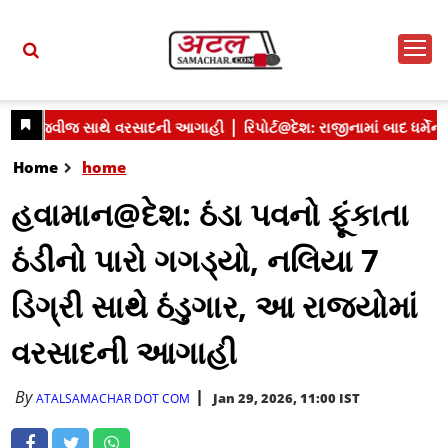
Home
home
હવામાન@દેશ: ઠંડા પવનો ફૂંકાતા
ઠંડીનો પારો ગગડ્યો, નલિયા 7
ડિગ્રી સાથે ઠંડુગાર, આ રાજ્યોમાં
વરસાદની આગાહી
By
Jan 29, 2026, 11:00 IST
ATALSAMACHAR DOT COM