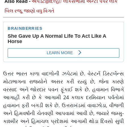
Also Read -
અપડેટ@દિલ્હીઃ લોકસભામાં એન્ટી પેપર લીક
બિલ રજૂ, જાણો વધુ વિગતે
ઉત્તર ભારત કાળા વાદળોની ઝપેટમાં છે. વેસ્ટર્ન ડિસ્ટર્બન્સ
મોટાભાગના રાજ્યોને અસર કરી રહ્યું છે, જેના કારણે
વરસાદ અને જોરદાર પવન ફૂંકાઈ શકે છે. હવામાન વિભાગે
આગાહી કરી છે કે આગામી 24 કલાક દરમિયાન પર્વતોમાં
હવામાન ફરી બગડી શકે છે. ઉત્તરાખંડમાં વાવાઝોડા, વીજળી
અને હિમવર્ષાની ચેતવણી આપવામાં આવી છે, જ્યારે જમ્મુ-
કાશ્મીર અને હિમાચલ પ્રદેશમાં આગામી થોડા દિવસો સુધી