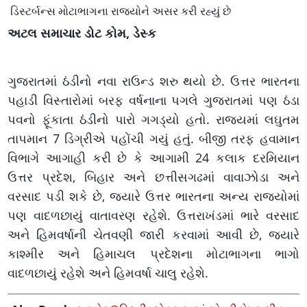
ડિસ્ટર્બન્સ મોટાભાગના રાજ્યોને અસર કરી રહ્યું છે
અટલ સમાચાર ડોટ કોમ, ડેસ્ક
ગુજરાતમાં ઠંડીનો નવા રાઉન્ડ શરુ થયો છે. ઉત્તર ભારતના
પહાડી વિસ્તારોમાં બરફ વર્ષનાના પગલે ગુજરાતમાં પણ ઠંડા
પવનો ફૂંકાતા ઠંડીનો પારો ગગડ્યો હતો. રાજ્યમાં લઘુતમ
તાપમાન 7 ડિગ્રીએ પહોંચી ગયું હતું. બીજી તરફ હવામાન
વિભાગે આગાહી કરી છે કે આગામી 24 કલાક દરમિયાન
ઉત્તર પ્રદેશ, બિહાર અને છત્તીસગઢમાં વાવાઝોડા અને
વરસાદ પડી શકે છે, જ્યારે ઉત્તર ભારતના અન્ય રાજ્યોમાં
પણ વાદળછાયું વાતાવરણ રહેશે. ઉત્તરાખંડમાં ભારે વરસાદ
અને હિમવર્ષાની ચેતવણી જારી કરવામાં આવી છે, જ્યારે
કાશ્મીર અને હિમાચલ પ્રદેશના મોટાભાગના ભાગો
વાદળછાયું રહેશે અને હિમવર્ષા ચાલુ રહેશે.