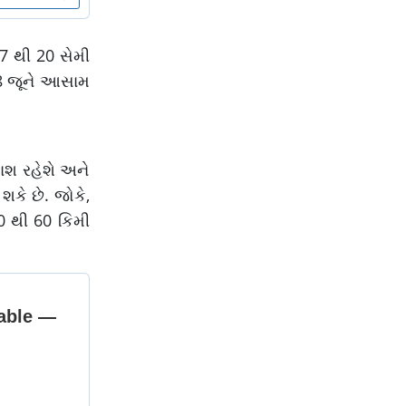
 7 થી 20 સેમી
28 જૂને આસામ
ાશ રહેશે અને
કે છે. જોકે,
0 થી 60 કિમી