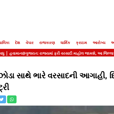
ાલિકા
દેશ
વેપાર
રાજકારણ
ધાર્મિક
ક્રાઇમ
આરોગ્ય
આ
ઝોડા સાથે ભારે વરસાદની આગાહી, દિ
્રી