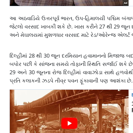
આ અઠવાડિયે ઉત્તરપૂર્વ ભારત, ઉપ-હિમાલયી પશ્ચિમ બંગાળ
જેટલો વરસાદ ખાબકી શકે છે. ખાસ કરીને 27 થી 29 જૂન
અને મેઘાલયમાં મુશળધાર વરસાદ માટે રેડ/ઓરેન્જ એલર્ટ જા
દિલ્હીમાં 28 થી 30 જૂન દરમિયાન હવામાનનો મિજાજ બદલ
બપોર પછી કે સાંજના સમયે તોફાની સ્થિતિ સર્જાઈ શકે છ
29 અને 30 જૂનના રોજ દિલ્હીમાં વાવાઝોડા સાથે હળવ
પ્રતિ કલાકની ઝડપે તીવ્ર પવન ફૂંકાવાની પણ આશંકા છે.