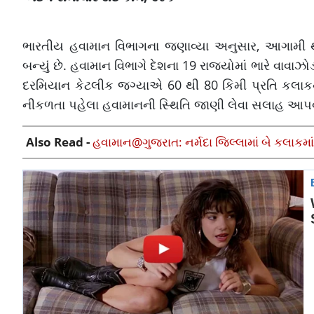
ભારતીય હવામાન વિભાગના જણાવ્યા અનુસાર, આગામી થોડા
બન્યું છે. હવામાન વિભાગે દેશના 19 રાજ્યોમાં ભારે વા
દરમિયાન કેટલીક જગ્યાએ 60 થી 80 કિમી પ્રતિ કલાકન
નીકળતા પહેલા હવામાનની સ્થિતિ જાણી લેવા સલાહ આપવ
Also Read -
હવામાન@ગુજરાત: નર્મદા જિલ્લામાં બે કલાકમાં