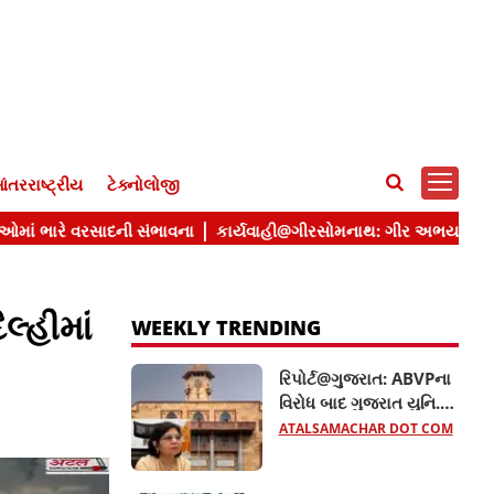
ંતરરાષ્ટ્રીય
ટેક્નોલોજી
લ્હીમાં
WEEKLY TRENDING
રિપોર્ટ@ગુજરાત: ABVPના
વિરોધ બાદ ગુજરાત યુનિ.ના
10 હોદ્દેદારો સસ્પેન્ડ, જાણો
ATALSAMACHAR DOT COM
સમગ્ર મામલો