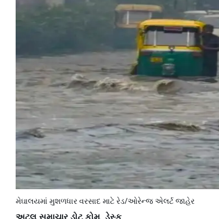
મેઘાલયમાં મુશળધાર વરસાદ માટે રેડ/ઓરેન્જ એલર્ટ જાહેર
અટલ સમાચાર ડોટ કોમ, ડેસ્ક