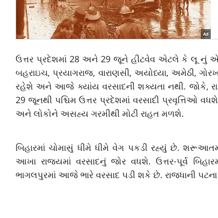
ઉત્તર પ્રદેશમાં 28 અને 29 જૂને હીટવેવ એટલે કે લૂ નું
બહરાઇચ, પ્રયાગરાજ, વારાણસી, અયોધ્યા, અમેઠી, ગોરખપ
રહેશે અને આજે ક્યાંય વરસાદની શક્યતા નથી. જોકે, ર
29 જૂનથી પશ્ચિમ ઉત્તર પ્રદેશમાં વરસાદી પ્રવૃત્તિઓ વધશ
અને લોકોને અસહ્ય ગરમીથી મોટી રાહત મળશે.
બિહારમાં ચોમાસું ધીમે ધીમે વેગ પકડી રહ્યું છે. શરૂઆ
આખા રાજ્યમાં વરસાદનું જોર વધશે. ઉત્તર-પૂર્વ બિહાર
ભાગલપુરમાં આજે ભારે વરસાદ પડી શકે છે. રાજધાની પટના