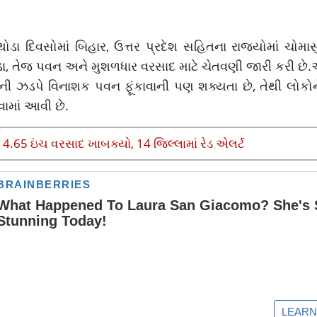
 દિવસોમાં બિહાર, ઉત્તર પ્રદેશ સહિતના રાજ્યોમાં ચોમાસુ
વાઝોડા, તેજ પવન અને મુશળધાર વરસાદ માટે ચેતવણી જારી કરી
ી ઝડપે વિનાશક પવન ફૂંકાવાની પણ શક્યતા છે, તેથી લોકો
ામાં આવી છે.
 4.65 ઇંચ વરસાદ ખાબક્યો, 14 જિલ્લામાં રેડ એલર્ટ