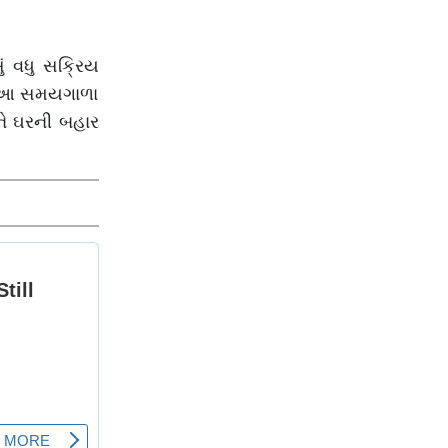
ં વધુ સક્રિય
 છે.આ સમયગાળા
ને ઘરની બહાર