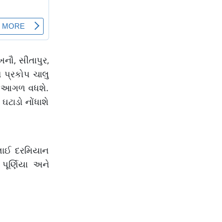
ખનૌ, સીતાપુર,
 પ્રકોપ ચાલુ
ાં આગળ વધશે.
ઘટાડો નોંધાશે
જુલાઈ દરમિયાન
પૂર્ણિયા અને