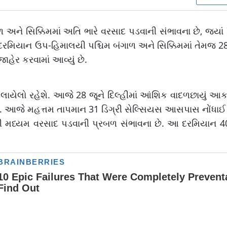
 અને સિક્કિમમાં અતિ ભારે વરસાદ પડવાની સંભાવના છે, જ્યાં
 દરમિયાન ઉપ-હિમાલયી પશ્ચિમ બંગાળ અને સિક્કિમમાં તેમજ 
હેર કરવામાં આવ્યું છે.
ાયેલો રહેશે. આજે 28 જૂને દિલ્હીમાં આંશિક વાદળછાયું આક
ે. આજે મહત્તમ તાપમાન 31 ડિગ્રી સેલ્સિયસ આસપાસ નોંધાઈ શ
ોથી મધ્યમ વરસાદ પડવાની પ્રબળ સંભાવના છે. આ દરમિયાન 4