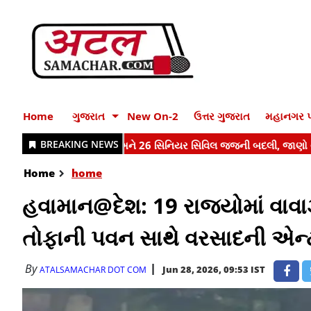
Home
ગુજરાત
New On-2
ઉત્તર ગુજરાત
મહાનગર પ
Home
home
હવામાન@દેશ: 19 રાજ્યોમાં વાવા
તોફાની પવન સાથે વરસાદની એન્ટ
By
Jun 28, 2026, 09:53 IST
ATALSAMACHAR DOT COM