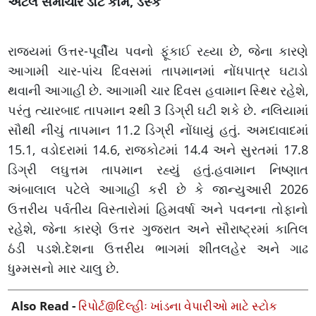
અટલ સમાચાર ડોટ કોમ, ડેસ્ક
રાજ્યમાં ઉત્તર-પૂર્વીય પવનો ફૂંકાઈ રહ્યા છે, જેના કારણે
આગામી ચાર-પાંચ દિવસમાં તાપમાનમાં નોંધપાત્ર ઘટાડો
થવાની આગાહી છે. આગામી ચાર દિવસ હવામાન સ્થિર રહેશે,
પરંતુ ત્યારબાદ તાપમાન ૨થી 3 ડિગ્રી ઘટી શકે છે. નલિયામાં
સૌથી નીચું તાપમાન 11.2 ડિગ્રી નોંધાયું હતું. અમદાવાદમાં
15.1, વડોદરામાં 14.6, રાજકોટમાં 14.4 અને સુરતમાં 17.8
ડિગ્રી લઘુત્તમ તાપમાન રહ્યું હતું.હવામાન નિષ્ણાત
અંબાલાલ પટેલે આગાહી કરી છે કે જાન્યુઆરી 2026
ઉત્તરીય પર્વતીય વિસ્તારોમાં હિમવર્ષા અને પવનના તોફાનો
રહેશે, જેના કારણે ઉત્તર ગુજરાત અને સૌરાષ્ટ્રમાં કાતિલ
ઠંડી પડશે.દેશના ઉત્તરીય ભાગમાં શીતલહેર અને ગાઢ
ધુમ્મસનો માર ચાલુ છે.
Also Read -
રિપોર્ટ@દિલ્હીઃ ખાંડના વેપારીઓ માટે સ્ટોક