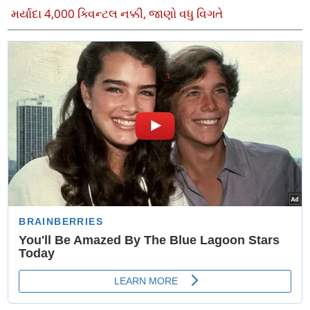
મર્યાદા 4,000 ક્વિન્ટલ નક્કી, જાણો વધુ વિગતે