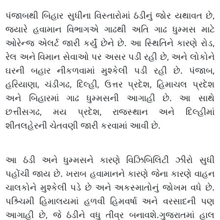
પંજાબથી બિહાર સુધીના વિસ્તારોમાં ઠંડીનું જોર યથાવત છે,
જ્યારે હવામાન વિભાગએ ગાઢથી અતિ ગાઢ ધુમ્મસ માટે
ઓરેન્જ એલર્ટ જારી કર્યું છેને છે. આ સ્થિતિને કારણે રોડ,
રેલ અને વિમાન સેવાઓ પર અસર પડી રહી છે, અને લોકોને
ઘરની બહાર નીકળવામાં મુશ્કેલી પડી રહી છે. પંજાબ,
હરિયાણા, ચંડીગઢ, દિલ્હી, ઉત્તર પ્રદેશ, હિમાચલ પ્રદેશ
અને બિહારમાં ગાઢ ધુમ્મસની આગાહી છે. આ સાથે
છત્તીસગઢ, મય પ્રદેશ, રાજસ્થાન અને દિલ્હીમાં
શીતલહેરની ચેતવણી જારી કરવામાં આવી છે.
આ ઠંડી અને ધુમ્મસને કારણે વિઝિબિલિટી ઝીરો સુધી
પહોંચી જાય છે. ખરાબ હવામાનને કારણે જેના કારણે વાહન
ચાલકોને મુશ્કેલી પડે છે અને અકસ્માતોનું જોખમ વધે છે.
પશ્ર્ચિમી હિમાલયમાં હળવી હિમવર્ષા અને વરસાદની પણ
આગાહી છે, જે ઠંડીને વધુ તીવ્ર બનાવશે.ગુજરાતમાં હાલ