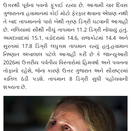
ઉત્તરથી પૂર્વના પવનો ફૂંકાઈ રહ્યા છે. આગામી ચાર દિવસ
ગુજરાતના હવામાનમાં કોઈ મોટો ફેરફાર થવાના એંધાણ નથી
તે બાદ તાપમાનનો પારો બેથી ત્રણ ડિગ્રી ઘટવાની આગાહી
છે. નલિયામાં સૌથી નીચું તાપમાન 11.2 ડિગ્રી નોંધાયું હતું.
અમદાવાદમાં 15.1, વડોદરામાં 14.6, રાજકોટમાં 14.4 અને
સુરતમાં 17.8 ડિગ્રી લઘુત્તમ તાપમાન રહ્યું હતું.હવામાન
નિષ્ણાત અંબાલાલ પટેલે આગાહી કરી છે કે જાન્યુઆરી
2026માં ઉત્તરીય પર્વતીય વિસ્તારોમાં હિમવર્ષા અને પવનના
તોફાનો રહેશે, જેના કારણે ઉત્તર ગુજરાત અને સૌરાષ્ટ્રમાં
કાતિલ ઠંડી પડશે. તાપમાન 8 ડિગ્રી સુધી પહોંચવાની
શક્યતા છે.