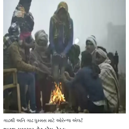
ગાઢથી અતિ ગાઢ ધુમ્મસ માટે ઓરેન્જ એલર્ટ