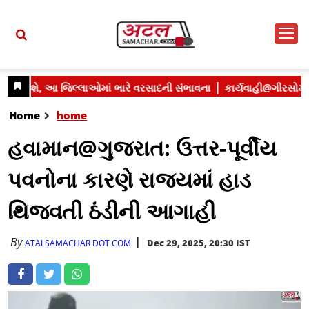
Home
home
હવામાન@ગુજરાત: ઉત્તર-પૂર્વીય
પવનોના કારણે રાજ્યમાં હાડ
થિજવતી ઠંડીની આગાહી
By
Dec 29, 2025, 20:30 IST
ATALSAMACHAR DOT COM