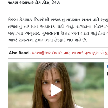
અટલ સમાચાર ડોટ કોમ, ડેસ્ક
છેલ્લા કેટલાક દિવસોથી રાજ્યનું તાપમાન સતત વધી રહ્યું છ
રાજ્યનું તાપમાન અચાનક ઘટી ગયું. રાજ્યના મોટાભાગ
જણાવ્યા અનુસાર, ગુજરાતના ઉત્તર અને મધ્ય શહેરોમાં
આજે રાજ્યના હવામાનમાં ફેરફાર થઈ શકે છે.
Also Read -
ઘટના@અમદાવાદ: પાણીના ભારે પ્રવાહમાં બે પુર