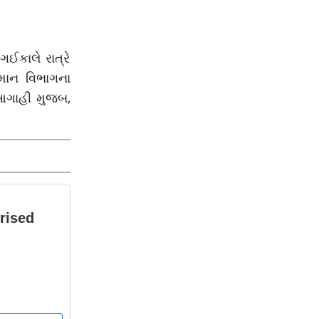
ગઈકાલે રાત્રે
ામાન વિભાગના
 આગાહી મુજબ,