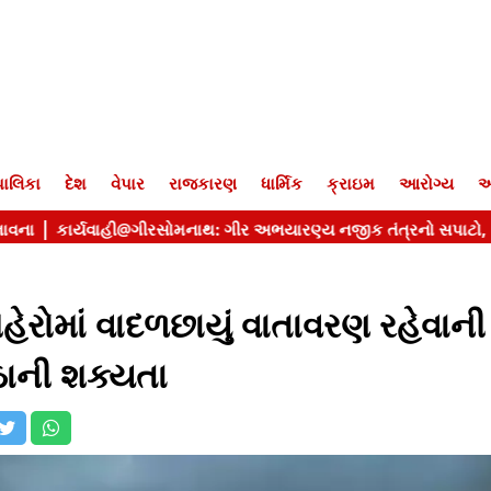
ાલિકા
દેશ
વેપાર
રાજકારણ
ધાર્મિક
ક્રાઇમ
આરોગ્ય
આ
રોમાં વાદળછાયું વાતાવરણ રહેવાની
ઠાની શક્યતા