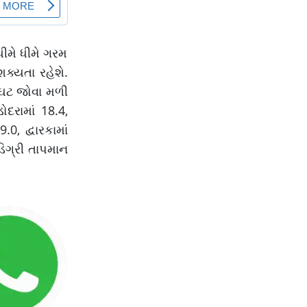
ધીમે ધીમે ગરમ
ક્યતા રહેશે.
વધઘટ જોવા મળી
ોદરામાં 18.4,
0, દ્વારકામાં
ડિગ્રી તાપમાન