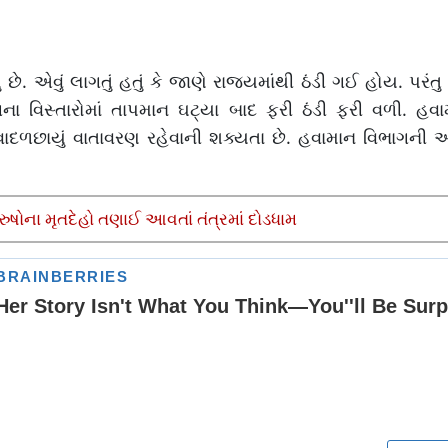
ે. એવું લાગતું હતું કે જાણે રાજ્યમાંથી ઠંડી ગઈ હોય. પરંતુ 
ના વિસ્તારોમાં તાપમાન ઘટ્યા બાદ ફરી ઠંડી ફરી વળી. હવ
 વાદળછાયું વાતાવરણ રહેવાની શક્યતા છે. હવામાન વિભાગની
ુષોના મૃતદેહો તણાઈ આવતાં તંત્રમાં દોડધામ