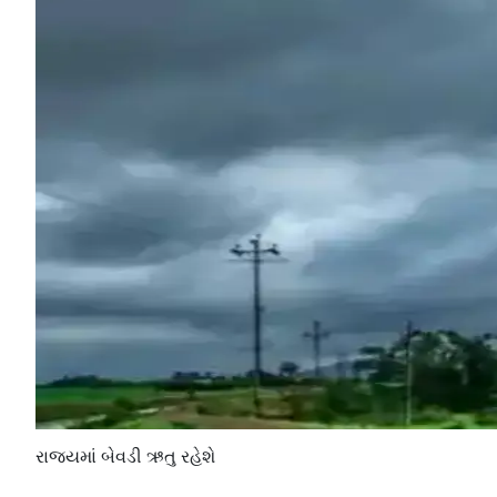
રાજ્યમાં બેવડી ઋતુ રહેશે