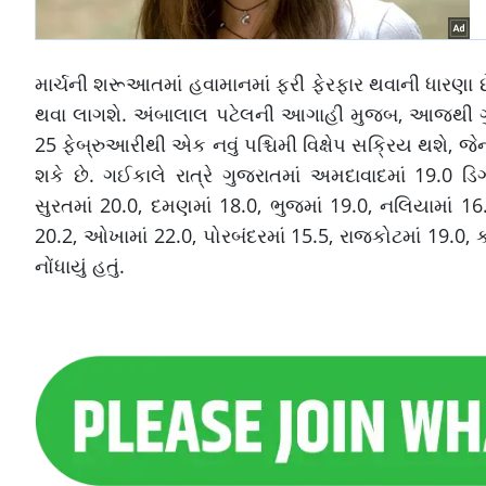
માર્ચની શરૂઆતમાં હવામાનમાં ફરી ફેરફાર થવાની ધારણા છે
થવા લાગશે. અંબાલાલ પટેલની આગાહી મુજબ, આજથી ગુજ
25 ફેબ્રુઆરીથી એક નવું પશ્ચિમી વિક્ષેપ સક્રિય થશે, 
શકે છે. ગઈકાલે રાત્રે ગુજરાતમાં અમદાવાદમાં 19.0 ડિગ્
સુરતમાં 20.0, દમણમાં 18.0, ભુજમાં 19.0, નલિયામાં 16.4
20.2, ઓખામાં 22.0, પોરબંદરમાં 15.5, રાજકોટમાં 19.0, ક
નોંધાયું હતું.