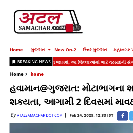
Home
ગુજરાત
New On-2
ઉત્તર ગુજરાત
મહાનગર પ
Home
home
હવામાન@ગુજરાત: મોટાભાગના શહે
શક્યતા, આગામી 2 દિવસમાં માવ
By
Feb 24, 2025, 12:33 IST
ATALSAMACHAR DOT COM