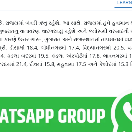
. રાજ્યમાં બેવડી ઋતુ રહેશે. આ સાથે, રાજ્યમાં હવે હવામાન 
રાતનુ વાતાવરણ વાદળછાયું રહેશે અને કમોસમી વરસાદની શ
જેના કારણે ઉત્તર ભારત, ગુજરાત અને રાજસ્થાનમાં તાપમાનમાં 
રી, ડીસામાં 18.4, ગાંધીનગરમાં 17.4, વિદ્યાનગરમાં 20.5, વડ
, કંડલા બંદરમાં 19.5, કંડલા એરપોર્ટમાં 17.8, ભાવનગરમાં 19.
રદરમાં 21.4, દીવમાં 15.8, મહુવામાં 17.5 અને કેશોદમાં 15.3 