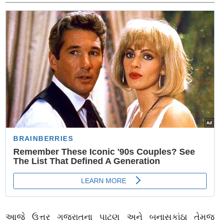
આજે ઉત્તર ગુજરાતના પાટણ અને બનાસકાંઠા તેમજ