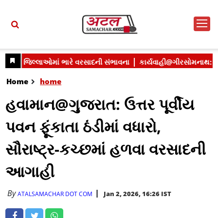
Home
home
હવામાન@ગુજરાત: ઉત્તર પૂર્વીય
પવન ફૂંકાતા ઠંડીમાં વધારો,
સૌરાષ્ટ્ર-કચ્છમાં હળવા વરસાદની
આગાહી
By
Jan 2, 2026, 16:26 IST
ATALSAMACHAR DOT COM