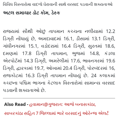
વિવિધ વિસ્તારોમા વાદળો ઘેરાવાની સાથે વરસાદ પડવાની શક્યતાઓ
અટલ સમાચાર ડોટ કોમ, ડેસ્ક
રાજ્યમાં સૌથી ઓછું તાપમાન કચ્ચના નલીયામાં 12.2
ડિગ્રી નોંધાયું છે, અમદાવાદમાં 16.1, ડીસામાં 13.1 ડિગ્રી,
ગાંધીનગરમાં 15.1, વડોદરામાં 16.4 ડિગ્રી, સુરતમાં 18.6,
દમણમાં 17.8 ડિગ્રી તાપમાન, ભુજમાં 14.8, કંડલા
એરપોર્ટમાં 14.3 ડિગ્રી, અમરેલીમાં 17.6, ભાવનગરમાં 19.6
ડિગ્રી, દ્વારકામાં 19.7, ઓખામાં 20.4 ડિગ્રી, પોરબંદરમાં 16,
રાજકોટમાં 16.3 ડિગ્રી તાપમાન નોંધાયું છે. 24 કલાકમાં
કચ્છના પશ્ચિમ ભાગના કેટલાક વિસ્તારોમાં સામાન્ય વરસાદ
પડવાની શક્યતાઓ છે.
Also Read -
હવામાન@ગુજરાત: આજે બનાસકાંઠા,
સાબરકાંઠા સહિત 7 જિલ્લામાં ભારે વરસાદનું ઓરેન્જ એલર્ટ