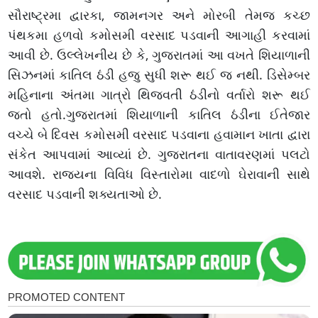
સૌરાષ્ટ્રમા દ્વારકા, જામનગર અને મોરબી તેમજ કચ્છ
પંથકમા હળવો કમોસમી વરસાદ પડવાની આગાહી કરવામાં
આવી છે. ઉલ્લેખનીય છે કે, ગુજરાતમાં આ વખતે શિયાળાની
સિઝનમાં કાતિલ ઠંડી હજુ સુધી શરૂ થઈ જ નથી. ડિસેમ્બર
મહિનાના અંતમા ગાત્રો થિજવતી ઠંડીનો વર્તારો શરૂ થઈ
જતો હતો.ગુજરાતમાં શિયાળાની કાતિલ ઠંડીના ઈતેજાર
વચ્ચે બે દિવસ કમોસમી વરસાદ પડવાના હવામાન ખાતા દ્વારા
સંકેત આપવામાં આવ્યાં છે. ગુજરાતના વાતાવરણમાં પલટો
આવશે. રાજયના વિવિધ વિસ્તારોમા વાદળો ઘેરાવાની સાથે
વરસાદ પડવાની શક્યતાઓ છે.