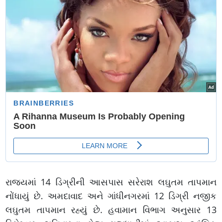
રાજ્યમાં 14 ડિગ્રીની આસપાસ સરેરાશ લઘુતમ તાપમાન
નોંધાયું છે. અમદાવાદ અને ગાંધીનગરમાં 12 ડિગ્રી નજીક
લઘુતમ તાપમાન રહ્યું છે. હવામાન વિભાગ અનુસાર 13