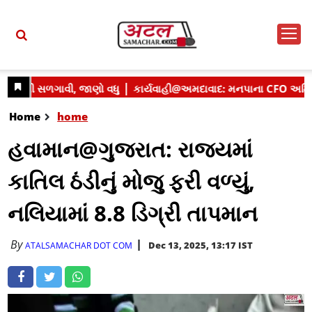
Home
home
હવામાન@ગુજરાત: રાજ્યમાં
કાતિલ ઠંડીનું મોજુ ફરી વળ્યું,
નલિયામાં 8.8 ડિગ્રી તાપમાન
By
Dec 13, 2025, 13:17 IST
ATALSAMACHAR DOT COM