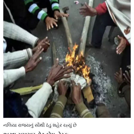
નલિયા રાજ્યનું સૌથી ઠંડુ શહેર રહ્યું છે