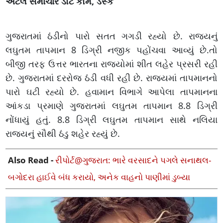
અટલ સમાચાર ડોટ કોમ, ડેસ્ક
ગુજરાતમાં ઠંડીનો પારો સતત ગગડી રહ્યો છે. રાજ્યનું
લઘુતમ તાપમાન 8 ડિગ્રી નજીક પહોંચવા આવ્યું છે.તો
બીજી તરફ ઉત્તર ભારતના રાજ્યોમાં શીત લહેર પ્રસરી રહી
છે. ગુજરાતમાં દરરોજ ઠંડી વધી રહી છે. રાજ્યમાં તાપમાનનો
પારો ઘટી રહ્યો છે. હવામાન વિભાગે આપેલા તાપમાનના
આંકડા પ્રમાણે ગુજરાતમાં લઘુતમ તાપમાન 8.8 ડિગ્રી
નોંધાયું હતું. 8.8 ડિગ્રી લઘુતમ તાપમાન સાથે નલિયા
રાજ્યનું સૌથી ઠંડુ શહેર રહ્યું છે.
Also Read -
રીપોર્ટ@ગુજરાત: ભારે વરસાદને પગલે સનાથલ-
બગોદરા હાઈવે બંધ કરાયો, અનેક વાહનો પાણીમાં ડુબ્યા