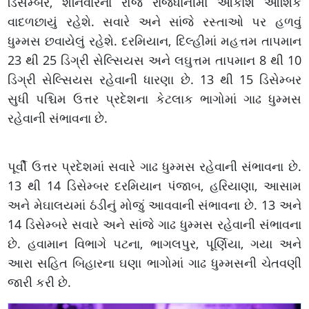
ડિસેમ્બર, શનિવારના રોજ રાજધાનીમાં આકાશ આંશિક
વાદળછાયું રહેશે. સવારે અને સાંજે રસ્તાઓ પર હળવું
ધુમ્મસ છવાયેલું રહેશે. દરમિયાન, દિલ્હીમાં મહત્તમ તાપમાન
23 થી 25 ડિગ્રી સેલ્સિયસ અને લઘુત્તમ તાપમાન 8 થી 10
ડિગ્રી સેલ્સિયસ રહેવાની ધારણા છે. 13 થી 15 ડિસેમ્બર
સુધી પશ્ચિમ ઉત્તર પ્રદેશના કેટલાક ભાગોમાં ગાઢ ધુમ્મસ
રહેવાની સંભાવના છે.
પૂર્વી ઉત્તર પ્રદેશમાં સવારે ગાઢ ધુમ્મસ રહેવાની સંભાવના છે.
13 થી 14 ડિસેમ્બર દરમિયાન પંજાબ, હરિયાણા, આસામ
અને મેઘાલયમાં ઠંડીનું મોજું આવવાની સંભાવના છે. 13 અને
14 ડિસેમ્બરે સવારે અને સાંજે ગાઢ ધુમ્મસ રહેવાની સંભાવના
છે. હવામાન વિભાગે પટના, ભાગલપુર, પૂર્ણિયા, ગયા અને
આરા સહિત બિહારના ઘણા ભાગોમાં ગાઢ ધુમ્મસની ચેતવણી
જારી કરી છે.