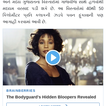
અને મધ્ય ગુજરાતના વિસ્તારોમાં ગાજવીજ સાથે હળવોથી
મધ્યમ વરસાદ પડી શકે છે. આ વિસ્તારોમાં 40થી 50
કિલોમીટર પ્રતિ કલાકની ઝડપે પવન ફૂંકાવાની પણ
આગાહી કરવામાં આવી છે.