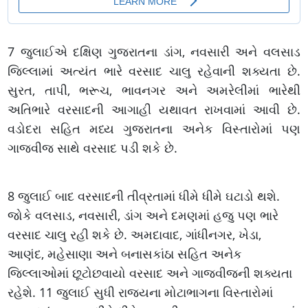
7 જુલાઈએ દક્ષિણ ગુજરાતના ડાંગ, નવસારી અને વલસાડ
જિલ્લામાં અત્યંત ભારે વરસાદ ચાલુ રહેવાની શક્યતા છે.
સુરત, તાપી, ભરૂચ, ભાવનગર અને અમરેલીમાં ભારેથી
અતિભારે વરસાદની આગાહી યથાવત રાખવામાં આવી છે.
વડોદરા સહિત મધ્ય ગુજરાતના અનેક વિસ્તારોમાં પણ
ગાજવીજ સાથે વરસાદ પડી શકે છે.
8 જુલાઈ બાદ વરસાદની તીવ્રતામાં ધીમે ધીમે ઘટાડો થશે.
જોકે વલસાડ, નવસારી, ડાંગ અને દમણમાં હજુ પણ ભારે
વરસાદ ચાલુ રહી શકે છે. અમદાવાદ, ગાંધીનગર, ખેડા,
આણંદ, મહેસાણા અને બનાસકાંઠા સહિત અનેક
જિલ્લાઓમાં છૂટોછવાયો વરસાદ અને ગાજવીજની શક્યતા
રહેશે. 11 જુલાઈ સુધી રાજ્યના મોટાભાગના વિસ્તારોમાં