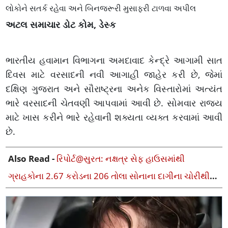
લોકોને સતર્ક રહેવા અને બિનજરૂરી મુસાફરી ટાળવા અપીલ
અટલ સમાચાર ડોટ કોમ, ડેસ્ક
ભારતીય હવામાન વિભાગના અમદાવાદ કેન્દ્રે આગામી સાત
દિવસ માટે વરસાદની નવી આગાહી જાહેર કરી છે, જેમાં
દક્ષિણ ગુજરાત અને સૌરાષ્ટ્રના અનેક વિસ્તારોમાં અત્યંત
ભારે વરસાદની ચેતવણી આપવામાં આવી છે. સોમવાર રાજ્ય
માટે ખાસ કરીને ભારે રહેવાની શક્યતા વ્યક્ત કરવામાં આવી
છે.
Also Read -
રિપોર્ટ@સુરત: નક્ષત્ર સેફ હાઉસમાંથી
ગ્રાહકોના 2.67 કરોડના 206 તોલા સોનાના દાગીના ચોરીથી
શહેરમાં ખડભળાટ