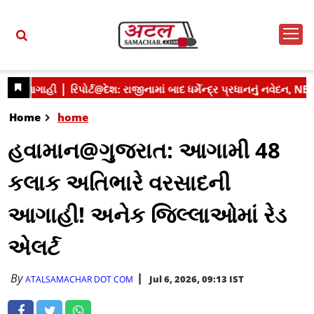
Home
home
હવામાન@ગુજરાત: આગામી 48
કલાક અતિભારે વરસાદની
આગાહી! અનેક જિલ્લાઓમાં રેડ
એલર્ટ
By
Jul 6, 2026, 09:13 IST
ATALSAMACHAR DOT COM