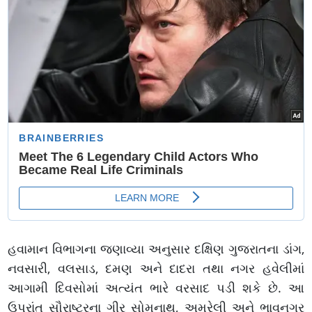
હવામાન વિભાગના જણાવ્યા અનુસાર દક્ષિણ ગુજરાતના ડાંગ,
નવસારી, વલસાડ, દમણ અને દાદરા તથા નગર હવેલીમાં
આગામી દિવસોમાં અત્યંત ભારે વરસાદ પડી શકે છે. આ
ઉપરાંત સૌરાષ્ટ્રના ગીર સોમનાથ, અમરેલી અને ભાવનગર