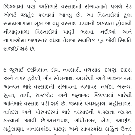
જિલ્લામાં પણ અતિભારે વરસાદની સંભાવનાને પગલે રેડ
એલર્ટ જાહેર કરવામાં આવ્યું છે. આ વિસ્તારોમાં ટૂંકા
સમયગાળામાં ખૂબ જ વધુ વરસાદ પડવાની શક્યતા હોવાથી
નીચાણવાળા વિસ્તારોમાં પાણી ભરાવા, નદીઓ અને
નાળાઓમાં જળસ્તર વધવા તેમજ સ્થાનિક પૂર જેવી સ્થિતિ
સર્જાઈ શકે છે.
6 જુલાઈ દરમિયાન ડાંગ, નવસારી, વલસાડ, દમણ, દાદરા
અને નગર હવેલી, ગીર સોમનાથ, અમરેલી અને ભાવનગરમાં
અત્યંત ભારે વરસાદની સંભાવના. યથાવર, નર્મદા, ભરૂચ,
સુરત, તાપી, રાજકોટ અને જૂનાગઢ જિલ્લામાં ભારેથી
અતિભારે વરસાદ પડી શકે છે. જ્યારે પંચમહાલ, મહીસાગર,
વડોદરા અને પોરબંદરમાં ભારે વરસાદની શક્યતા વ્યક્ત
કરવામાં આવી છે.અમદાવાદ, ગાંધીનગર, ખેડા, આણંદ,
મહેસાણા, બનાસકાંઠા, પાટણ અને સાબરકાંઠા સહિત ઉત્તર