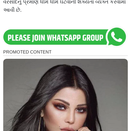
વરસાદનું પ્રમાણ ધીમે ધીમે ઘટવાની શક્યતા વ્યક્ત કરવામાં
આવી છે.