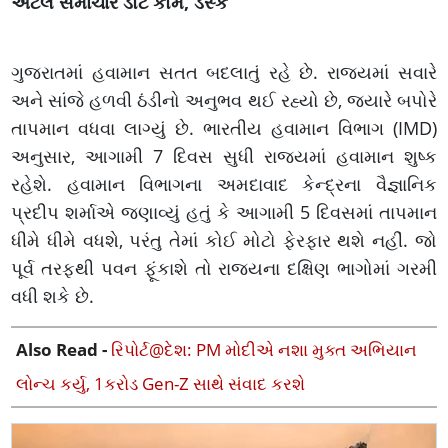
અટલ સમાચાર ડોટ કોમ, ડેસ્ક
ગુજરાતમાં હવામાન સતત બદલાતું રહે છે. રાજ્યમાં સવારે
અને સાંજે હળવી ઠંડીનો અનુભવ થઈ રહ્યો છે, જ્યારે બપોરે
તાપમાન વધવા લાગ્યું છે. ભારતીય હવામાન વિભાગ (IMD)
અનુસાર, આગામી 7 દિવસ સુધી રાજ્યમાં હવામાન શુષ્ક
રહેશે. હવામાન વિભાગના અમદાવાદ કેન્દ્રના વૈજ્ઞાનિક
પ્રદીપ શર્માએ જણાવ્યું હતું કે આગામી 5 દિવસમાં તાપમાન
ધીમે ધીમે વધશે, પરંતુ તેમાં કોઈ મોટો ફેરફાર થશે નહીં. જો
પૂર્વ તરફથી પવન ફૂંકાશે તો રાજ્યના દક્ષિણ ભાગોમાં ગરમી
વધી શકે છે.
Also Read -
રિપોર્ટ@દેશ: PM મોદીએ નશા મુક્ત અભિયાન
લોન્ચ કર્યુ, 1કરોડ Gen-Z સાથે સંવાદ કરશે