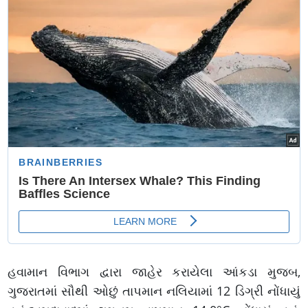
હવામાન વિભાગ દ્વારા જાહેર કરાયેલા આંકડા મુજબ,
ગુજરાતમાં સૌથી ઓછું તાપમાન નલિયામાં 12 ડિગ્રી નોંધાયું