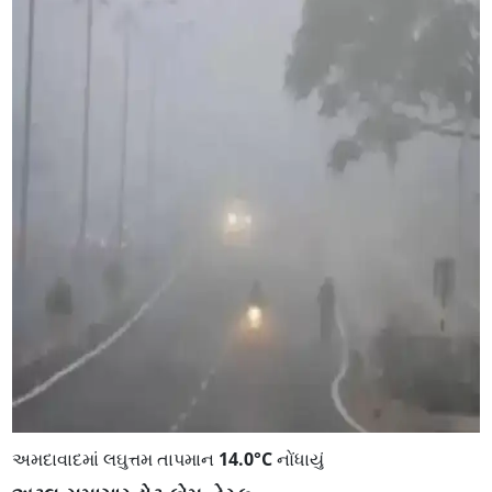
અમદાવાદમાં લઘુત્તમ તાપમાન
14.0°C
નોંધાયું