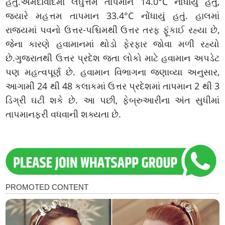
હતું.અમદાવાદમાં લઘુત્તમ તાપમાન 14.0°C નોંધાયું હતું,
જ્યારે મહત્તમ તાપમાન 33.4°C નોંધાયું હતું. હાલમાં
રાજ્યમાં પવનો ઉત્તર-પશ્ચિમથી ઉત્તર તરફ ફૂંકાઈ રહ્યા છે,
જેના કારણે હવામાનમાં થોડો ફેરફાર જોવા મળી રહ્યો
છે.ગુજરાતથી ઉત્તર પ્રદેશ જતા લોકો માટે હવામાન અપડેટ
પણ મહત્વપૂર્ણ છે. હવામાન વિભાગના જણાવ્યા અનુસાર,
આગામી 24 થી 48 કલાકમાં ઉત્તર પ્રદેશમાં તાપમાન 2 થી 3
ડિગ્રી ઘટી શકે છે. આ પછી, ફેબ્રુઆરીના અંત સુધીમાં
તાપમાનફરી વધવાની શક્યતા છે.