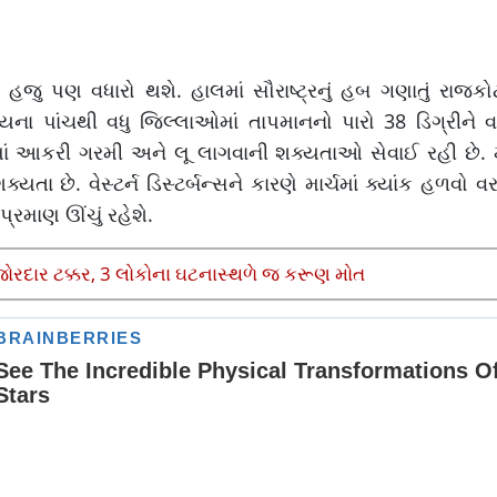
હજુ પણ વધારો થશે. હાલમાં સૌરાષ્ટ્રનું હબ ગણાતું રાજકોટ
્યના પાંચથી વધુ જિલ્લાઓમાં તાપમાનનો પારો 38 ડિગ્રીને વ
ાં આકરી ગરમી અને લૂ લાગવાની શક્યતાઓ સેવાઈ રહી છે. મા
યતા છે. વેસ્ટર્ન ડિસ્ટર્બન્સને કારણે માર્ચમાં ક્યાંક હળવો
પ્રમાણ ઊંચું રહેશે.
 જોરદાર ટક્કર, 3 લોકોના ઘટનાસ્થળે જ કરૂણ મોત