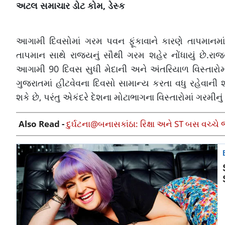
અટલ સમાચાર ડોટ કોમ, ડેસ્ક
આગામી દિવસોમાં ગરમ પવન ફૂંકાવાને કારણે તાપમાનમાં 
તાપમાન સાથે રાજ્યનું સૌથી ગરમ શહેર નોંધાયું છે.રાજ
આગામી 90 દિવસ સુધી મેદાની અને અંતરિયાળ વિસ્તારોમ
ગુજરાતમાં હીટવેવના દિવસો સામાન્ય કરતા વધુ રહેવાની શક્
શકે છે, પરંતુ એકંદરે દેશના મોટાભાગના વિસ્તારોમાં ગરમીનું 
Also Read -
દુર્ઘટના@બનાસકાંઠા: રિક્ષા અને ST બસ વચ્ચે