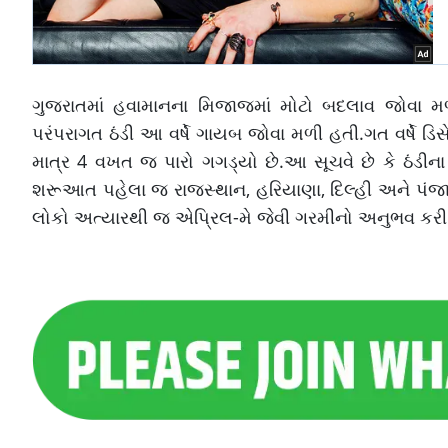
ગુજરાતમાં હવામાનના મિજાજમાં મોટો બદલાવ જોવા મળી 
પરંપરાગત ઠંડી આ વર્ષે ગાયબ જોવા મળી હતી.ગત વર્ષે ડિસ
માત્ર 4 વખત જ પારો ગગડ્યો છે.આ સૂચવે છે કે ઠંડીના દિ
શરૂઆત પહેલા જ રાજસ્થાન, હરિયાણા, દિલ્હી અને પંજાબ જ
લોકો અત્યારથી જ એપ્રિલ-મે જેવી ગરમીનો અનુભવ કરી 