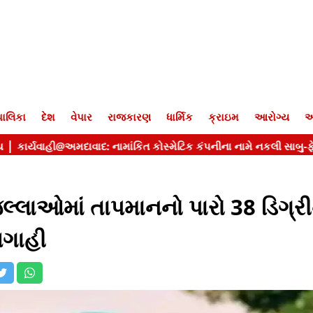
ાલિકા
દેશ
વેપાર
રાજકારણ
ધાર્મિક
ક્રાઇમ
આરોગ્ય
આ
્લાઓમાં તાપમાનનો પારો 38 ડિગ્રીન
આગાહી