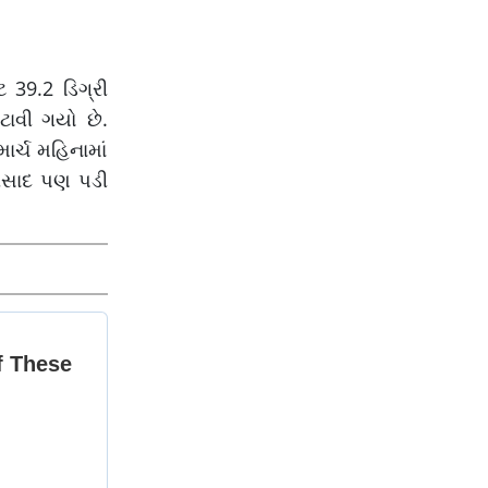
 39.2 ડિગ્રી
ટાવી ગયો છે.
ર્ચ મહિનામાં
 વરસાદ પણ પડી