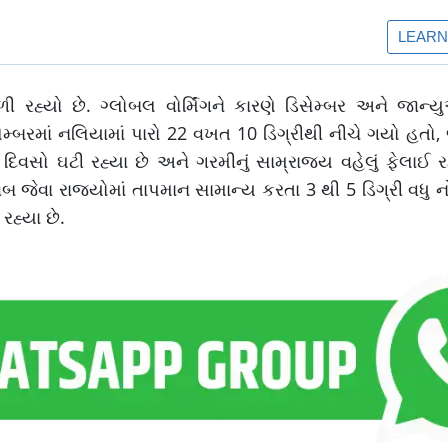
રહ્યો છે. ગ્લોબલ વોર્મિંગને કારણે ડિસેમ્બર અને જાન્ય
ેમ્બરમાં નલિયામાં પારો 22 વખત 10 ડિગ્રીથી નીચે ગયો હતો, જ
વસો ઘટી રહ્યા છે અને ગરમીનું સામ્રાજ્ય વહેલું ફેલાઈ રહ્ય
ેવા રાજ્યોમાં તાપમાન સામાન્ય કરતા 3 થી 5 ડિગ્રી વધુ નોંધ
રહ્યા છે.