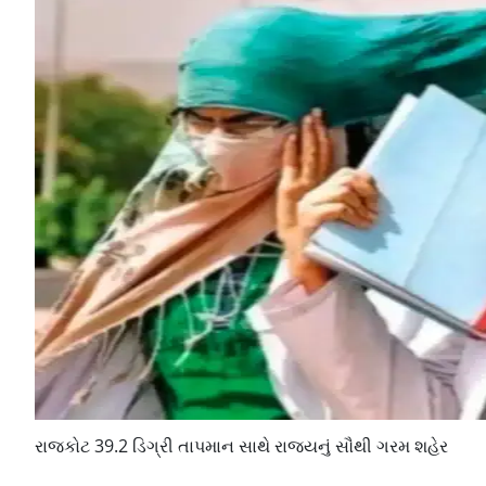
રાજકોટ 39.2 ડિગ્રી તાપમાન સાથે રાજ્યનું સૌથી ગરમ શહેર