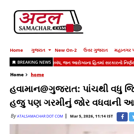
Home
ગુજરાત
New On-2
ઉત્તર ગુજરાત
મહાનગર પ
Home
home
હવામાન@ગુજરાત: પાંચથી વધુ જિલ
હજુ પણ ગરમીનું જોર વધવાની 
By
Mar 5, 2026, 11:14 IST
ATALSAMACHAR DOT COM