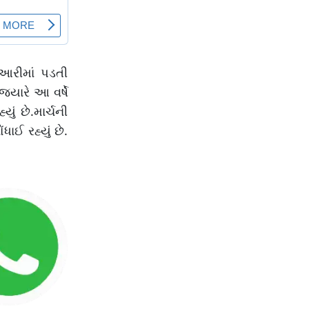
ુઆરીમાં પડતી
્યારે આ વર્ષે
ું છે.માર્ચની
ાઈ રહ્યું છે.