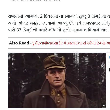
રાજ્યમાં આગામી 2 દિવસમાં તાપમાનમાં હજુ 3 ડિગ્રીનો 
યલો એલર્ટ જાહેર કરવામાં આવ્યું છે. હવે તબક્કાવાર રા
પારો 37 ડિગ્રીથી વધારે નોંધાયો હતો. હવામાન વિભાગે ખાસ કર
Also Read -
દુર્ઘટના@નવસારી: વીજતારના સંપર્કમાં ટેમ્પો 