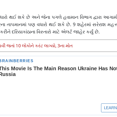
વધારો થઈ શકે છે અને જેના પગલે હવામાન વિભાગ દ્વારા આગામી
ત્રિના તાપમાનમાં પણ વધારો થઈ શકે છે. 9 શહેરમાં સરેરાશ મહ
ીને દરિયાકાંઠાના વિસ્તારો માટે એલર્ટ જાહેર કર્યું છે.
આવી જતાં 10 લોકોને કરંટ લાગ્યો, 3ના મોત