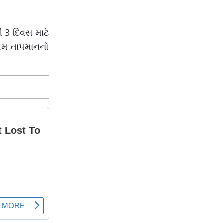
 3 દિવસ માટે
ત્તમ તાપમાનનો