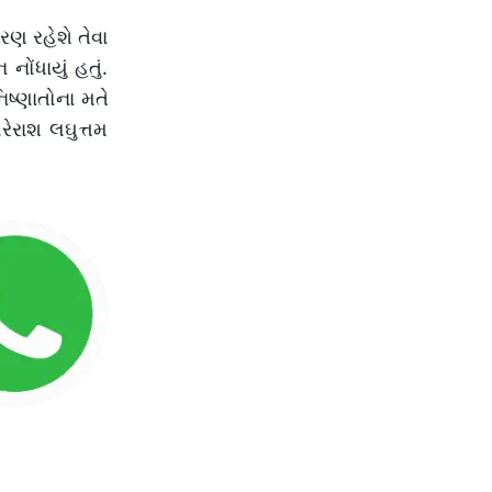
રણ રહેશે તેવા
ોંધાયું હતું.
ષ્ણાતોના મતે
ેરાશ લઘુત્તમ