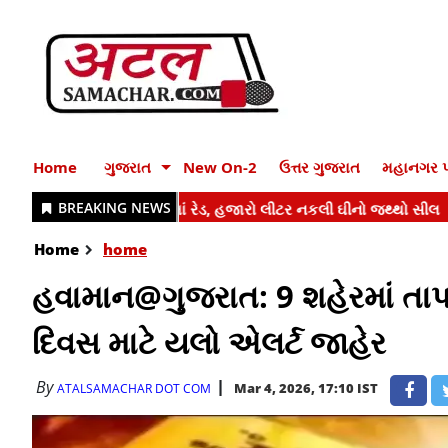
Home
ગુજરાત
New On-2
ઉત્તર ગુજરાત
મહાનગર પ
Home
home
હવામાન@ગુજરાત: 9 શહેરમાં તાપ
દિવસ માટે યલો એલર્ટ જાહેર
By
Mar 4, 2026, 17:10 IST
ATALSAMACHAR DOT COM