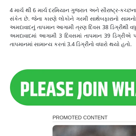
4 માર્ચ થી 6 માર્ચ દરમિયાન ગુજરાત અને સૌરાષ્ટ્ર-કચ્છના
સંકેત છે. જેના કારણે લોકોને ગરમી સાથેબફારાનો સામનો ક
અમદાવાદનું તાપમાન આગામી ત્રણ દિવસ 38 ડિગ્રીથી વધ
અમદાવાદમાં આગામી 3 દિવસમાં તાપમાન 39 ડિગ્રીએ પહોં
તાપમાનમાં સામાન્ય કરતાં 3.4 ડિગ્રીનો વધારો થયો હતો.