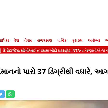
ાલિકા
દેશ
વેપાર
રાજકારણ
ધાર્મિક
ક્રાઇમ
આરોગ્ય
આ
માનનો પારો 37 ડિગ્રીથી વધારે, આગ