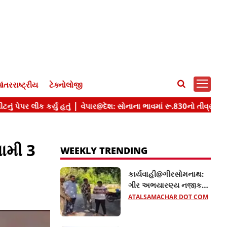
ંતરરાષ્ટ્રીય
ટેક્નોલોજી
ામી 3
WEEKLY TRENDING
કાર્યવાહી@ગીરસોમનાથ:
ગીર અભયારણ્ય નજીક
તંત્રનો સપાટો, નિયમભંગ
ATALSAMACHAR DOT COM
બદલ 20 રિસોર્ટ સીલ