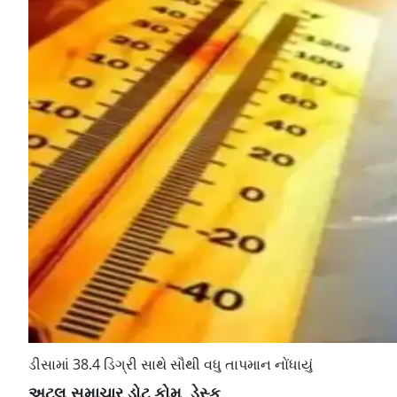
ડીસામાં 38.4 ડિગ્રી સાથે સૌથી વધુ તાપમાન નોંધાયું
અટલ સમાચાર ડોટ કોમ, ડેસ્ક