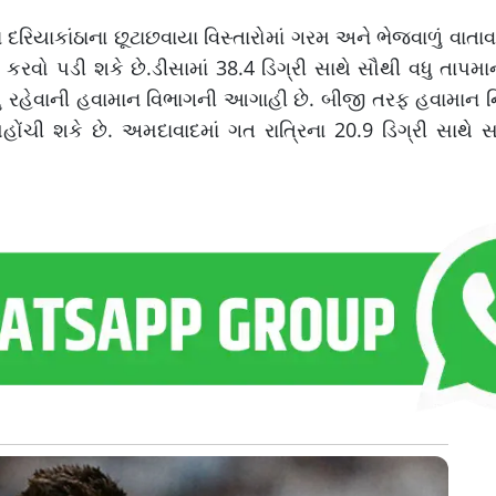
 દરિયાકાંઠાના છૂટાછવાયા વિસ્તારોમાં ગરમ અને ભેજવાળું વાતાવ
રવો પડી શકે છે.ડીસામાં 38.4 ડિગ્રી સાથે સૌથી વધુ તાપમાન ન
ુ રહેવાની હવામાન વિભાગની આગાહી છે. બીજી તરફ હવામાન નિ
ચી શકે છે. અમદાવાદમાં ગત રાત્રિના 20.9 ડિગ્રી સાથે સર