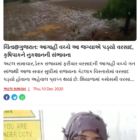
ચિંતા@ગુજરાત: આગાહી વચ્ચે આ જગ્યાએ પડ્યો વરસાદ,
કૃષિપાકને નુકશાનની સંભાવના
અટલ સમાચાર,ડેસ્ક રાજ્યમાં ફરીવાર વરસાદની આગાહી વચ્ચે ગત
સાંજથી આજ સવાર સુધીમાં રાજ્યના કેટલાક વિસ્તારોમાં વરસાદ
પડ્યો હોવાના અહેવાલ પ્રાપ્ત થયાં છે. શિયાળામાં કમોસમી વરસાદ
પડતા ખેડૂતોની ચિંતા વધી છે.
અટલ સમાચાર
Thu,10 Dec 2020