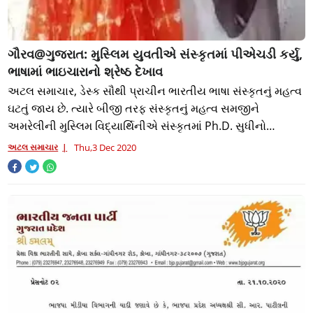
ગૌરવ@ગુજરાત: મુસ્લિમ યુવતીએ સંસ્કૃતમાં પીએચડી કર્યુ,
ભાષામાં ભાઇચારાનો શ્રેષ્ઠ દેખાવ
અટલ સમાચાર, ડેસ્ક સૌથી પ્રાચીન ભારતીય ભાષા સંસ્કૃતનું મહત્વ
ઘટતું જાય છે. ત્યારે બીજી તરફ સંસ્કૃતનું મહત્વ સમજીને
અમરેલીની મુસ્લિમ વિદ્યાર્થિનીએ સંસ્કૃતમાં Ph.D. સુધીનો
અભ્યાસ કરવાનું પસંદ કર્યું. 1
અટલ સમાચાર
Thu,3 Dec 2020