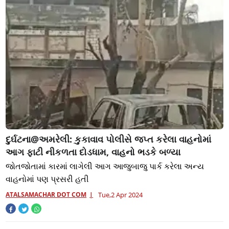
દુર્ઘટના@અમરેલી: કુકાવાવ પોલીસે જપ્ત કરેલા વાહનોમાં
આગ ફાટી નીકળતા દોડધામ, વાહનો ભડકે બળ્યા
જોતજોતામાં કારમાં લાગેલી આગ આજુબાજુ પાર્ક કરેલા અન્ય
વાહનોમાં પણ પ્રસરી હતી
ATALSAMACHAR DOT COM
Tue,2 Apr 2024