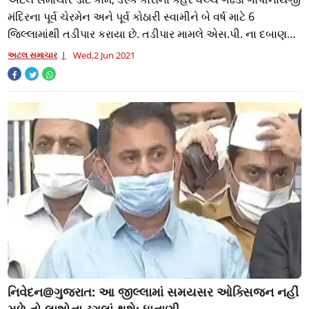
મંદિરના પૂર્વ ચેરમેન અને પૂર્વ કોઠારી સ્વામીને બે વર્ષ માટે 6
જિલ્લામાંથી તડીપાર કરાયા છે. તડીપાર મામલે એસ.પી. ના દબાણ
હેઠળના આક્ષેપને લઈ નિ
અટલ સમાચાર
Wed,2 Jun 2021
નિવેદન@ગુજરાત: આ જીલ્લામાં સમયસર ઓક્સિજન નહીં