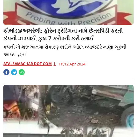
કૌભાંડ@અમરેલી: ફોરેન ટ્રેડિંગના નામે છેતરપિંડી કરતી
કંપની ઝડપાઈ, કુલ 7 કરોડની કરી ઠગાઈ
કંપનીએ શરૂઆતમાં રોકારણકારોને ઓછા વ્યાજદરે નાણાં ચૂકવી
આપ્યા હતા
ATALSAMACHAR DOT COM
Fri,12 Apr 2024