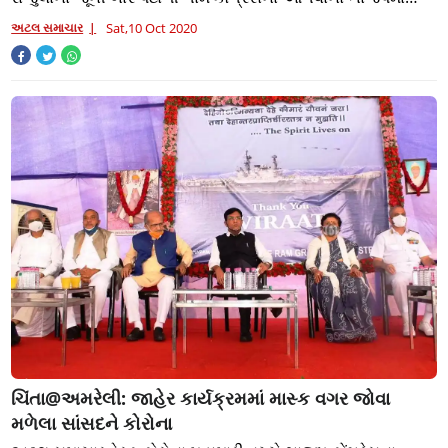
જોડાયા છે. ધારી વિધાનસભાની બે
અટલ સમાચાર
Sat,10 Oct 2020
ચિંતા@અમરેલી: જાહેર કાર્યક્રમમાં માસ્ક વગર જોવા
મળેલા સાંસદને કોરોના