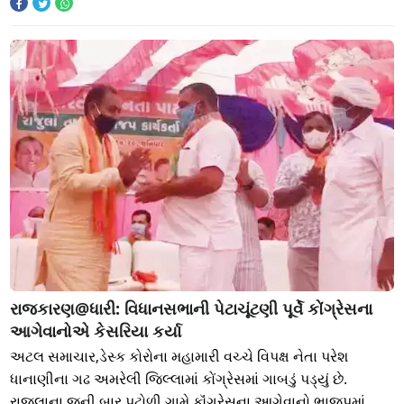
રાજકારણ@ધારી: વિધાનસભાની પેટાચૂંટણી પૂર્વે કોંગ્રેસના
આગેવાનોએ કેસરિયા કર્યા
અટલ સમાચાર,ડેસ્ક કોરોના મહામારી વચ્ચે વિપક્ષ નેતા પરેશ
ધાનાણીના ગઢ અમરેલી જિલ્લામાં કોંગ્રેસમાં ગાબડું પડ્યું છે.
રાજુલાના જૂની બાર પટોળી ગામે કૉંગ્રેસના આગેવાનો ભાજપમાં