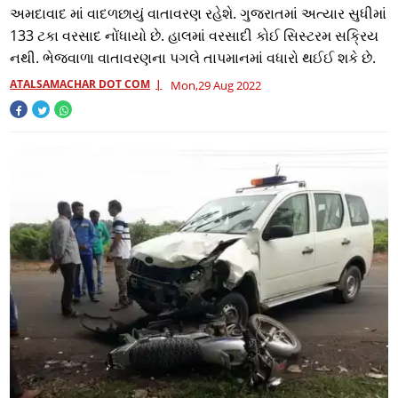
અમદાવાદ માં વાદળછાયું વાતાવરણ રહેશે. ગુજરાતમાં અત્યાર સુધીમાં
133 ટકા વરસાદ નોંધાયો છે. હાલમાં વરસાદી કોઈ સિસ્ટરમ સક્રિય
નથી. ભેજવાળા વાતાવરણના પગલે તાપમાનમાં વધારો થઈઈ શકે છે.
ATALSAMACHAR DOT COM
Mon,29 Aug 2022