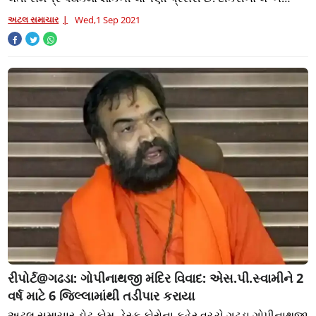
પ્રસંગ નજીક હોય આર્થિક સ્થિતિ નબ
અટલ સમાચાર
Wed,1 Sep 2021
રીપોર્ટ@ગઢડા: ગોપીનાથજી મંદિર વિવાદ: એસ.પી.સ્વામીને 2
વર્ષ માટે 6 જિલ્લામાંથી તડીપાર કરાયા
અટલ સમાચાર ડોટ કોમ, ડેસ્ક કોરોના કહેર વચ્ચે ગઢડા ગોપીનાથજી