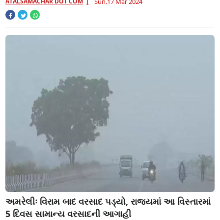
ATALSAMACHAR DOT COM
Sun,17 Mar 2024
અમરેલીઃ વિરામ બાદ વરસાદ પડ્યો, રાજ્યમાં આ વિસ્તારમાં
5 દિવસ સામાન્ય વરસાદની આગાહી