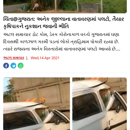
ચિંતા@ગુજરાત: અનેક જીલ્લાના વાતાવરણમાં પલટો, તૈયાર
કૃષિપાકને નુકશાન જવાની ભીતિ
અટલ સમાચાર ડોટ કોમ, ડેસ્ક કોરોનાકાળ વચ્ચે ગુજરાતમાં ઘણા
દિવસથી કાળઝાળ ગરમી પડતાં લોકો ત્રાહિમામ પોકારી રહ્યા છે.
ત્યારે રાજ્યના અનેક વિસ્તારોમાં વાતાવરણમાં પલટો આવ્યો છે.
રાજ્યનાં અમરેલી, સાબરકાંઠા,
અટલ સમાચાર
Wed,14 Apr 2021