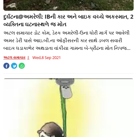
દુર્ઘટના@અમરેલી: IBની કાર અને બાઇક વચ્ચે અકસ્માત, 2
વ્યક્તિના ઘટનાસ્થળે જ મોત
અટલ સમાચાર ડોટ કોમ, ડેસ્ક અમરેલી-ઉના ધોરી માર્ગ પર આવેલી
અમર ડેરી પાસે આઇ.બી.ના ઓફીસરની કાર સાથે ડબલ સવારી
બાઇક ધડાકાભેર અથડાતા વાંકીયા ગામના બે-પ્રૌઢના મોત નિપજતા
નાના એવા ગામમાં શોકનું મોજુ ફેલાયું
અટલ સમાચાર
Wed,8 Sep 2021