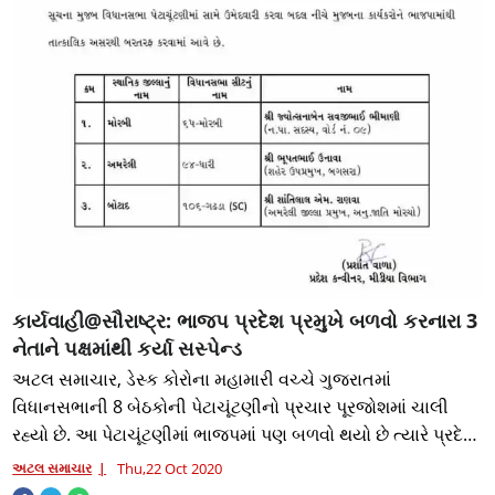
કાર્યવાહી@સૌરાષ્ટ્ર: ભાજપ પ્રદેશ પ્રમુખે બળવો કરનારા 3
નેતાને પક્ષમાંથી કર્યા સસ્પેન્ડ
અટલ સમાચાર, ડેસ્ક કોરોના મહામારી વચ્ચે ગુજરાતમાં
વિધાનસભાની 8 બેઠકોની પેટાચૂંટણીનો પ્રચાર પૂરજોશમાં ચાલી
રહ્યો છે. આ પેટાચૂંટણીમાં ભાજપમાં પણ બળવો થયો છે ત્યારે પ્રદેશ
પ્રમુખ સી.આર.પાટીલે બળવો કરીને
અટલ સમાચાર
Thu,22 Oct 2020