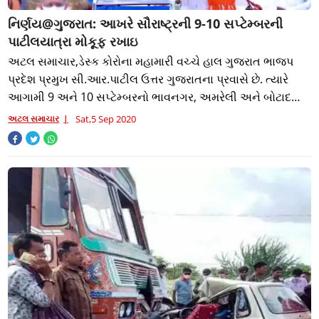
નિર્ણય@ગુજરાત: આખરે સૌરાષ્ટ્રની 9-10 સપ્ટેમ્બરની
પાટીલયાત્રા મોકૂફ રખાઇ
અટલ સમાચાર,ડેસ્ક કોરોના મહામારી વચ્ચે હાલ ગુજરાત ભાજપ
પ્રદેશ પ્રમુખ સી.આર.પાટીલ ઉત્તર ગુજરાતના પ્રવાસે છે. ત્યારે
આગામી 9 અને 10 સપ્ટેમ્બરનો ભાવનગર, અમરેલી અને બોટાદનો
પ્રવાસ રદ્દ કરવામાં આવ્યો છે. ત
અટલ સમાચાર
Sat,5 Sep 2020