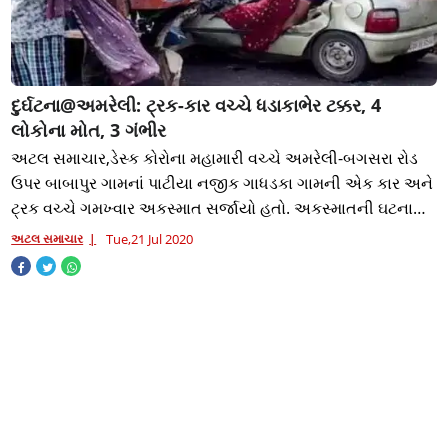
દુર્ઘટના@અમરેલી: ટ્રક-કાર વચ્ચે ધડાકાભેર ટક્કર, 4
લોકોના મોત, 3 ગંભીર
અટલ સમાચાર,ડેસ્ક કોરોના મહામારી વચ્ચે અમરેલી-બગસરા રોડ
ઉપર બાબાપુર ગામનાં પાટીયા નજીક ગાધડકા ગામની એક કાર અને
ટ્રક વચ્ચે ગમખ્વાર અકસ્માત સર્જાયો હતો. અકસ્માતની ઘટનામાં
કારમાં બેઠેલા સાસુ-વહુ તેમજ બે
અટલ સમાચાર
Tue,21 Jul 2020