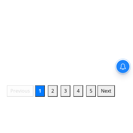
Previous
1
2
3
4
5
Next
TRENDING NEWS
રિપોર્ટ@દેશ: રાજીનામાં બાદ ધર્મેન્દ્ર પ્રધાનનું નવેદન, NEET વિવાદ અંગે