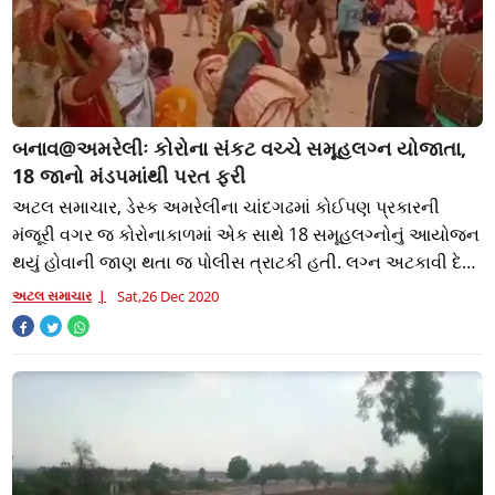
બનાવ@અમરેલીઃ કોરોના સંકટ વચ્ચે સમૂહલગ્ન યોજાતા,
18 જાનો મંડપમાંથી પરત ફરી
અટલ સમાચાર, ડેસ્ક અમરેલીના ચાંદગઢમાં કોઈપણ પ્રકારની
મંજૂરી વગર જ કોરોનાકાળમાં એક સાથે 18 સમૂહલગ્નોનું આયોજન
થયું હોવાની જાણ થતા જ પોલીસ ત્રાટકી હતી. લગ્ન અટકાવી દેતા
જુદા જુદા વિસ્તારમાંથી પરણવા માટે
અટલ સમાચાર
Sat,26 Dec 2020