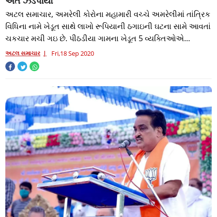
અંતે ઝડપાયા
અટલ સમાચાર, અમરેલી કોરોના મહામારી વચ્ચે અમરેલીમાં તાંત્રિક
વિધિના નામે ખેડૂત સાથે લાખો રૂપિયાની ઠગાઇની ઘટના સામે આવતાં
ચકચાર મચી ગઇ છે. પીઠડીયા ગામના ખેડૂત 5 વ્યક્તિઓએ
અંધશ્રદ્ધાના જાળમાં ફસાવી 24.80
અટલ સમાચાર
Fri,18 Sep 2020