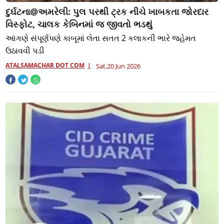
દુર્ઘટના@અમરેલી: પુલ પરથી ટ્રક નીચે ખાબકતા જોરદાર
વિસ્ફોટ, ચાલક કેબિનમાં જ જીવતો ભડથું
આંગણે સંપૂર્ણપણે કાબૂમાં લેતા સતત 2 કલાકની ભારે જહેમત
ઉઠાવવી પડી
ATALSAMACHAR DOT COM
Sat,20 Jun 2026