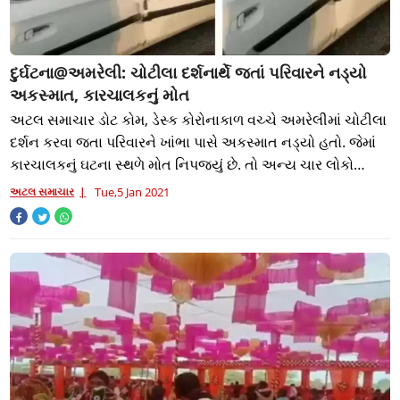
દુર્ઘટના@અમરેલી: ચોટીલા દર્શનાર્થે જતાં પરિવારને નડ્યો
અકસ્માત, કારચાલકનું મોત
અટલ સમાચાર ડોટ કોમ, ડેસ્ક કોરોનાકાળ વચ્ચે અમરેલીમાં ચોટીલા
દર્શન કરવા જતા પરિવારને ખાંભા પાસે અકસ્માત નડ્યો હતો. જેમાં
કારચાલકનું ઘટના સ્થળે મોત નિપજ્યું છે. તો અન્ય ચાર લોકો
ગંભીર રીતે ઈજાગ્રસ્ત બન્
અટલ સમાચાર
Tue,5 Jan 2021