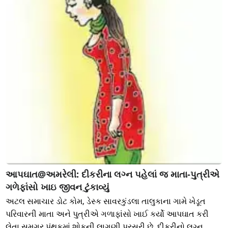
આપઘાત@અમરેલી: દીકરીના લગ્ન પહેલાં જ માતા-પુત્રીએ
ગળેફાંસો ખાઇ જીવન ટુંકાવ્યું
અટલ સમાચાર ડોટ કોમ, ડેસ્ક સાવરકુંડલા તાલુકાના ગામે ખેડૂત
પરિવારની માતા અને પુત્રીએ ગળાફાંસો ખાઈ કર્યો આપઘાત કરી
લેતા સમગ્ર પંથકમાં શોકની લાગણી પ્રસરી છે. દીકરીનો લગ્ન