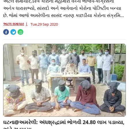
અટલ સમાચાર,ડેસ્ક કોરોના મહામારી વચ્ચે ભાજપ-કોંગ્રેસના
અનેક ધારાસભ્યો, સાંસદો અને આગેવાનો કોરોના પોઝિટીવ બન્યા
છે. જેમાં આજે અમરેલીના સાસંદ નારણ કાછડીયા કોરોના સંક્રમિત
થયા છે. આ અંગે તેમણે ખુદ સોશિયલ
અટલ સમાચાર
Tue,29 Sep 2020
ઘટના@અમરેલી: અંધશ્રદ્ધામાં ભોળવી 24.80 લાખ પડાવ્યા,