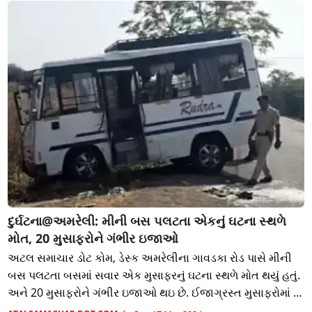
દુર્ઘટના@અમરેલી: મીની બસ પલટતા એકનું ઘટના સ્થળે
મોત, 20 મુસાફરોને ગંભીર ઇજાઓ
અટલ સમાચાર ડોટ કોમ, ડેસ્ક અમરેલીના ગાવડકા રોડ પાસે મીની
બસ પલટતા બસમાં સવાર એક મુસાફરનું ઘટના સ્થળે મોત થયું હતું.
અને 20 મુસાફરોને ગંભીર ઇજાઓ થઇ છે. ઈજાગ્રસ્ત મુસાફરોમાં 2
મુસાફરોની સ્થિતિ ગંભીર હોવ