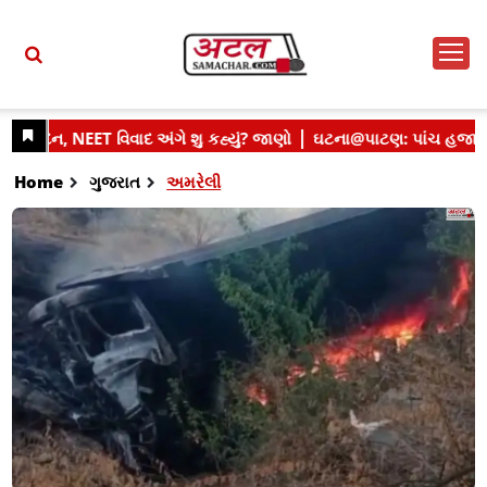
Home
ગુજરાત
અમરેલી