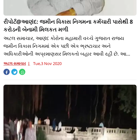
રીપોર્ટ@આણંદ: જમીન વિકાસ નિગમના કર્મચારી પાસેથી 8
કરોડની બેનામી મિલકત મળી
અટલ સમાચાર, આણંદ કોરોના મહામારી વચ્ચે ગુજરાત રાજ્ય
જમીન વિકાસ નિગમમાં એક પછી એક ભ્રષ્ટાચાર અને
અધિકારીઓની અપ્રમાણસર મિલકતો બહાર આવી રહી છે. આ
તરફ વધુ એક ક્લાસ વર્ગ-૩ના અધિકારીની કરોડો રૂપિયાની
અટલ સમાચાર
Tue,3 Nov 2020
અપ્રમા