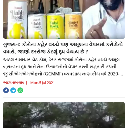
ગુજરાત: કોરોના કહેર વચ્ચે પણ અમૂલના વેપારમાં કરોડોનો
વધારો, જાણો દરરોજ કેટલું દૂધ વેચાય છે ?
અટલ સમાચાર ડોટ કોમ, ડેસ્ક રાજ્ગમાં કોરોના કહેર વચ્ચે અમૂલ
બ્રાન્ડના દૂધ અને તેના ઉત્પાદનોનો વેપાર કરતી સહકારી કંપની
જીસીએમએમએફનો (GCMMF) વ્યવસાય નાણાકીય વર્ષ 2020-
21માં 2 ટકા વધીને 3,9200 કરોડ રૂપિયા
અટલ સમાચાર
Mon,5 Jul 2021