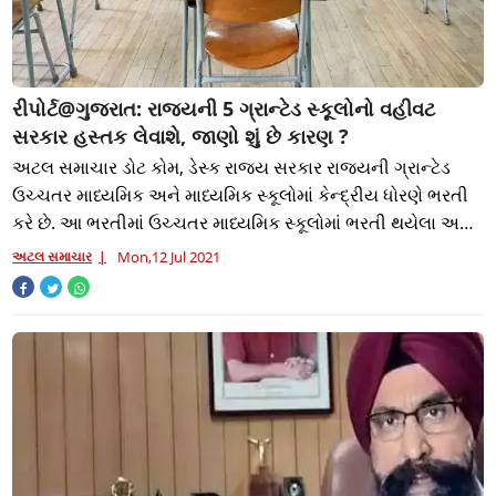
રીપોર્ટ@ગુજરાત: રાજ્યની 5 ગ્રાન્ટેડ સ્કૂલોનો વહીવટ
સરકાર હસ્તક લેવાશે, જાણો શું છે કારણ ?
અટલ સમાચાર ડોટ કોમ, ડેસ્ક રાજ્ય સરકાર રાજ્યની ગ્રાન્ટેડ
ઉચ્ચતર માધ્યમિક અને માધ્યમિક સ્કૂલોમાં કેન્દ્રીય ધોરણે ભરતી
કરે છે. આ ભરતીમાં ઉચ્ચતર માધ્યમિક સ્કૂલોમાં ભરતી થયેલા અને
પસંદગી પામેલા શિક્ષકોને
અટલ સમાચાર
Mon,12 Jul 2021