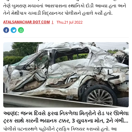
તેણે બુમરાણ મચાવતાં આસપાસના સ્થાનિકો દોડી આવ્યા હતા અને
તેને મેથીપાક ચખાડી વિદ્યાનગર પોલીસને હવાલે કર્યો હતો.
ATALSAMACHAR DOT COM
Thu,21 Jul 2022
આણંદ: જન્મ દિવસે ફરવા નિકળેલા મિત્રોને રોડ પર ઊભેલા
ટ્રક સાથે કારની ભયાનક ટક્કર, 3 યુવકના મોત, 2ને ગંભીર
ઇજાઓ
પોલીસે ઘટનાસ્થળે પહોંચીને ટ્રાફિક ક્લિયર કરાવ્યો હતો. આ