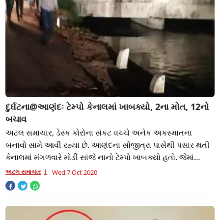
દુર્ઘટના@આણંદઃ ટેમ્પો કેનાલમાં ખાબક્યો, 2ના મોત, 12નો
બચાવ
અટલ સમાચાર, ડેસ્ક કોરોના સંકટ વચ્ચે અનેક અકસ્માતના
બનાવો સામે આવી રહ્યા છે. આણંદના સોજીત્રા પાસેથી પસાર થતી
કેનાલમાં મંગળવારે મોડી સાંજે નાનો ટેમ્પો ખાબક્યો હતો. જેમાં
ટેમ્પામાં 17 મુસાફરો સવાર હતા.
અટલ સમાચાર
Wed,7 Oct 2020