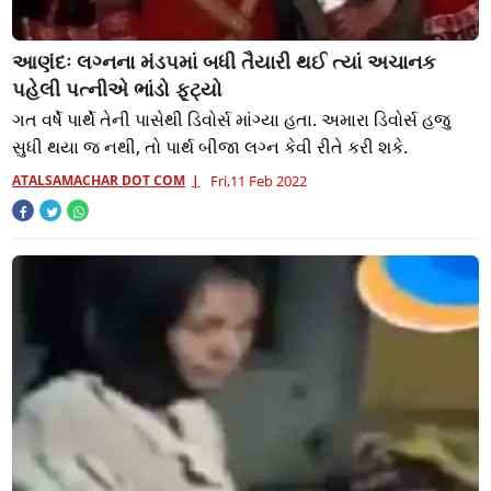
આણંદઃ લગ્નના મંડપમાં બધી તૈયારી થઈ ત્યાં અચાનક
પહેલી પત્નીએ ભાંડો ફૂટ્યો
ગત વર્ષે પાર્થે તેની પાસેથી ડિવોર્સ માંગ્યા હતા. અમારા ડિવોર્સ હજુ
સુધી થયા જ નથી, તો પાર્થ બીજા લગ્ન કેવી રીતે કરી શકે.
ATALSAMACHAR DOT COM
Fri,11 Feb 2022