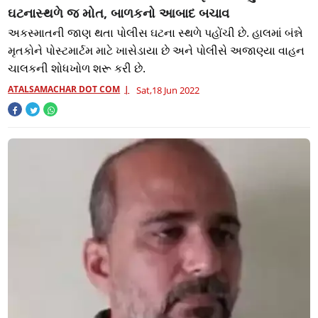
ઘટનાસ્થળે જ મોત, બાળકનો આબાદ બચાવ
અકસ્માતની જાણ થતા પોલીસ ઘટના સ્થળે પહોંચી છે. હાલમાં બંન્ને
મૃતકોને પોસ્ટમાર્ટમ માટે ખાસેડાયા છે અને પોલીસે અજાણ્યા વાહન
ચાલકની શોધખોળ શરૂ કરી છે.
ATALSAMACHAR DOT COM
Sat,18 Jun 2022