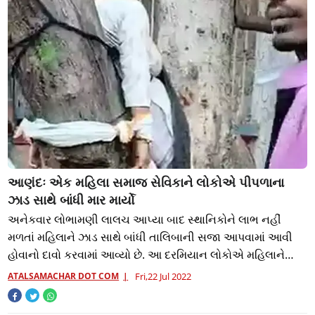
આણંદઃ એક મહિલા સમાજ સેવિકાને લોકોએ પીપળાના
ઝાડ સાથે બાંધી માર માર્યો
અનેકવાર લોભામણી લાલચ આપ્યા બાદ સ્થાનિકોને લાભ નહીં
મળતાં મહિલાને ઝાડ સાથે બાંધી તાલિબાની સજા આપવામાં આવી
હોવાનો દાવો કરવામાં આવ્યો છે. આ દરમિયાન લોકોએ મહિલાને
અપશબ્દો પણ કહ્યા હતા.
ATALSAMACHAR DOT COM
Fri,22 Jul 2022