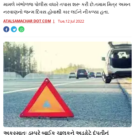
મામલે ખંભોળજ પોલીસ વધારે તપાસ શરૂ કરી છે.તમામ મિત્ર અમન
નરવાણનો જન્મ દિવસ હોવાથી કાર લઈને નીકળ્યા હતા.
ATALSAMACHAR DOT COM
Tue,12 Jul 2022
અકસ્માતઃ ડમ્પરે બાઈક ચાલકને અડફેટે દંપતીનું