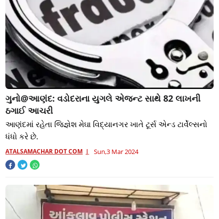
ગુનો@આણંદ: વડોદરાના યુગલે એજન્ટ સાથે 82 લાખની
ઠગાઈ આચરી
આણંદમાં રહેતા જિજ્ઞેશ મેઘા વિદ્યાનગર ખાતે ટૂર્સ એન્ડ ટાર્વેલ્સનો
ધંધો કરે છે.
ATALSAMACHAR DOT COM
Sun,3 Mar 2024