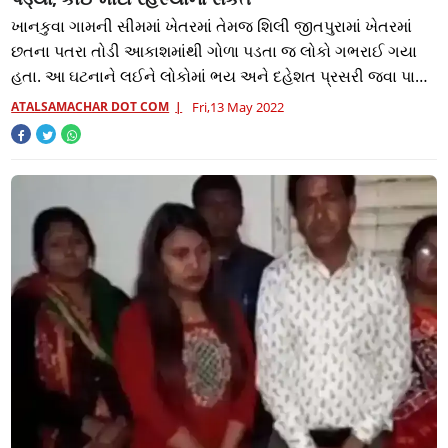
ખાનકુવા ગામની સીમમાં ખેતરમાં તેમજ શિલી જીતપુરામાં ખેતરમાં
છતના પતરા તોડી આકાશમાંથી ગોળા પડતા જ લોકો ગભરાઈ ગયા
હતા. આ ઘટનાને લઈને લોકોમાં ભય અને દહેશત પ્રસરી જવા પામી
હતી.
ATALSAMACHAR DOT COM
Fri,13 May 2022