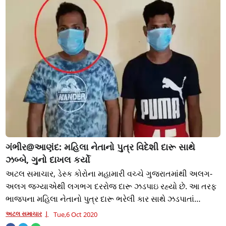
ગંભીર@આણંદ: મહિલા નેતાનો પુત્ર વિદેશી દારૂ સાથે
ઝબ્બે, ગુનો દાખલ કર્યો
અટલ સમાચાર, ડેસ્ક કોરોના મહામારી વચ્ચે ગુજરાતમાંથી અલગ-
અલગ જગ્યાએથી લગભગ દરરોજ દારૂ ઝડપાઇ રહ્યો છે. આ તરફ
ભાજપના મહિલા નેતાનો પુત્ર દારૂ ભરેલી કાર સાથે ઝડપાતાં
સ્થાનિક રાજકારણ ગરમાયું છે. આણંદ પાલિકા
અટલ સમાચાર
Tue,6 Oct 2020