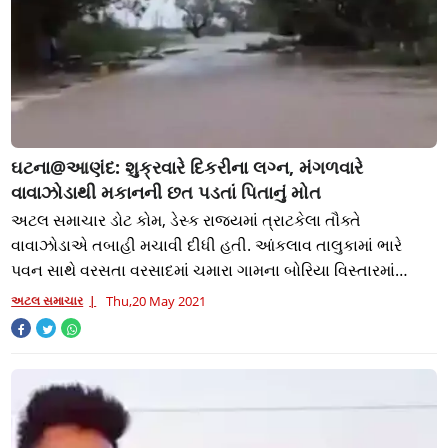
ઘટના@આણંદ: શુક્રવારે દિકરીના લગ્ન, મંગળવારે
વાવાઝોડાથી મકાનની છત પડતાં પિતાનું મોત
અટલ સમાચાર ડોટ કોમ, ડેસ્ક રાજ્યમાં ત્રાટકેલા તૌક્તે
વાવાઝોડાએ તબાહી મચાવી દીધી હતી. આંકલાવ તાલુકામાં ભારે
પવન સાથે વરસતા વરસાદમાં ચમારા ગામના બોરિયા વિસ્તારમાં
મકાનની છત તૂટી જતાં પુરૂષનું મોત નિપજ્ય
અટલ સમાચાર
Thu,20 May 2021