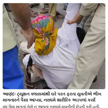
આણંદઃ ટ્યૂશન ક્લાસમાંથી ઘરે પરત ફરતા યુવતીએ ભીખ
માગનારને પૈસા આપ્યા, નરાધમે શારીરિક અડપલાં કર્યાં
વધુ પૈસા માગતાં તેણે ન આપતાં નરાધમે યુવતીની છેડતી કરી હતી.