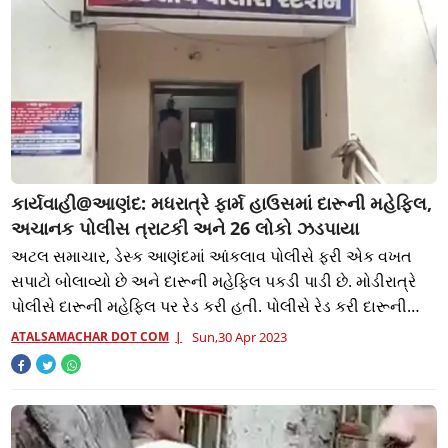
કાર્યવાહી@આણંદ: મધરાત્રે ફાર્મ હાઉસમાં દારૂની મહેફિલ,
અચાનક પોલીસ ત્રાટકી અને 26 લોકો ઝડપાયા
અટલ સમાચાર, ડેસ્ક આણંદમાં આંકલાવ પોલીસે ફરી એક વખત
સપાટો બોલાવ્યો છે અને દારૂની મહેફિલ પકડી પાડી છે. મોડીરાત્રે
પોલીસે દારૂની મહેફિલ પર રેડ કરી હતી. પોલીસે રેડ કરી દારૂની
મહેફિલ માણતાં 26 લોકોને રંગે
ATALSAMACHAR DOT COM
Sun,30 Apr 2023