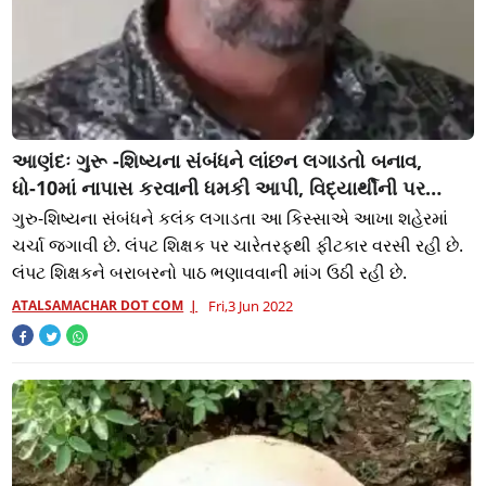
આણંદઃ ગુરૂ -શિષ્યના સંબંધને લાંછન લગાડતો બનાવ,
ધો-10માં નાપાસ કરવાની ધમકી આપી, વિદ્યાર્થીની પર
દુષ્કર્મ આચર્યું
ગુરુ-શિષ્યના સંબંધને કલંક લગાડતા આ કિસ્સાએ આખા શહેરમાં
ચર્ચા જગાવી છે. લંપટ શિક્ષક પર ચારેતરફથી ફીટકાર વરસી રહી છે.
લંપટ શિક્ષકને બરાબરનો પાઠ ભણાવવાની માંગ ઉઠી રહી છે.
ATALSAMACHAR DOT COM
Fri,3 Jun 2022