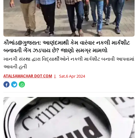
કૌભાંડ@ગુજરાત: આણંદમાથી કેમ વારંવાર નકલી માર્કશીટ
બનાવતી ગેંગ ઝડપાય છે? જાણો સમગ્ર મામલો
ખાનગી સંસ્થા દ્વારા વિદ્યાર્થીઓને નકલી માર્કશીટ બનાવી આપવામાં
આવતી હતી
ATALSAMACHAR DOT COM
Sat,6 Apr 2024