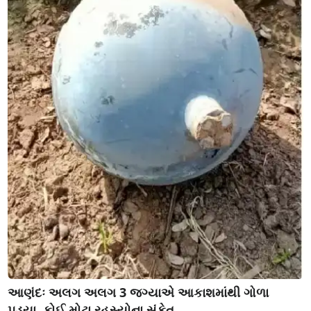
આણંદઃ અલગ અલગ 3 જગ્યાએ આકાશમાંથી ગોળા
પડ્યા, કોઈ મોટા રહસ્યોના સંકેત