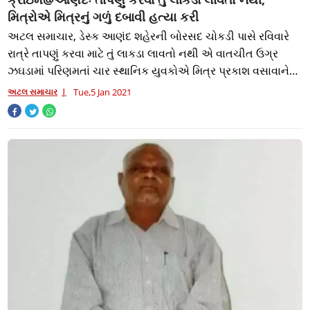
મિત્રોએ મિત્રનું ગળું દબાવી હત્યા કરી
અટલ સમાચાર, ડેસ્ક આણંદ શહેરની બોરસદ ચોકડી પાસે રવિવારે
રાત્રે તાપણું કરવા માટે તું લાકડા લાવતો નથી એ વાતચીત ઉગ્ર
ઝઘડામાં પરિણમતાં ચાર સ્થાનિક યુવકોએ મિત્ર પ્રકાશ વસાવાને
અપશબ્દ બોલી માર મારી તેનું ગળ
અટલ સમાચાર
Tue,5 Jan 2021