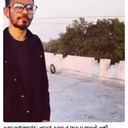
ક્રાઇમ@આણંદઃ તાપણું કરવા તું લાકડા લાવતો નથી,