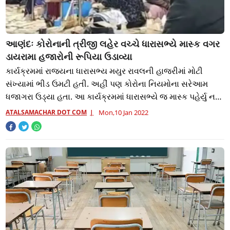
આણંદઃ કોરોનાની ત્રીજી લહેર વચ્ચે ધારાસભ્યે માસ્ક વગર
ડાયરામા હજારોની રૂપિયા ઉડાવ્યા
કાર્યક્રમમાં રાજ્યના ધારાસભ્ય મયુર રાવલની હાજરીમાં મોટી
સંખ્યામાં ભીડ ઉમટી હતી. અહીં પણ કોરોના નિયમોના સરેઆમ
ધજાગરા ઉડ્યા હતા. આ કાર્યક્રમમાં ધારાસભ્યે જ માસ્ક પહેર્યુ ન
હતું તો લોકોનું તો શું કહેવું.
ATALSAMACHAR DOT COM
Mon,10 Jan 2022