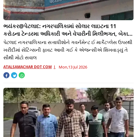
ભયંકર@પેટલાદ: નગરપાલિકામાં સોલાર લાઇટના 11
કરોડના ટેન્ડરમા અધિકારી અને વેપારીની મિલીભગત, બેકાબૂ
ભ્રષ્ટાચાર
પેટલાદ નગરપાલિકાના સત્તાધીશોને ગવર્નમેન્ટ ઈ માર્કેટપ્લેસ ઉપરથી
ખરીદીમાં સેટિંગ્સની ફાવટ આવી ગઈ કે એજન્સીએ શિખવાડ્યું તે
સૌથી મોટો સવાલ
ATALSAMACHAR DOT COM
Mon,13 Jul 2026