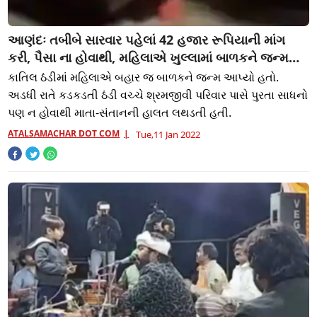
આણંદઃ તબીબે સારવાર પહેલાં 42 હજાર રૂપિયાની માંગ
કરી, પૈસા ના હોવાથી, મહિલાએ ખુલ્લામાં બાળકને જન્મ
આપ્યો
કાતિલ ઠંડીમાં મહિલાએ બહાર જ બાળકને જન્મ આપ્યો હતો.
અડધી રાતે કડકડતી ઠંડી વચ્ચે શ્રમજીવી પરિવાર પાસે પુરતા સાધનો
પણ ન હોવાથી માતા-સંતાનની હાલત લથડતી હતી.
ATALSAMACHAR DOT COM
Tue,11 Jan 2022