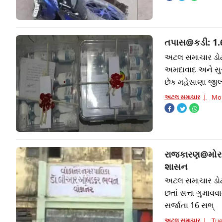
તપાસ@કડી: 1.6
અટલ સમાચાર ડોટ 
અમદાવાદ અને સુર
છેક મહેસાણા જીલ્લ
અટલ સમાચાર
Mon
રાજકારણ@મોરબી
શાસન
અટલ સમાચાર ડોટ ક
છતાં સત્તા ગુમાવ
સર્જાતા 16 સભ્
અટલ સમાચાર
Tue