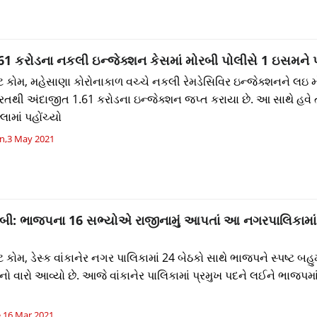
1 કરોડના નકલી ઇન્જેક્શન કેસમાં મોરબી પોલીસે 1 ઇસમને 
કોમ, મહેસાણા કોરોનાકાળ વચ્ચે નકલી રેમડેસિવિર ઇન્જેક્શનને લઇ મ
તથી અંદાજીત 1.61 કરોડના ઇન્જેક્શન જપ્ત કરાયા છે. આ સાથે હવે 
ામાં પહોંચ્યો
,3 May 2021
: ભાજપના 16 સભ્યોએ રાજીનામું આપતાં આ નગરપાલિકામાં અ
ોમ, ડેસ્ક વાંકાનેર નગર પાલિકામાં 24 બેઠકો સાથે ભાજપને સ્પષ્ટ બહ
વાનો વારો આવ્યો છે. આજે વાંકાનેર પાલિકામાં પ્રમુખ પદને લઈને ભાજપમા
,16 Mar 2021