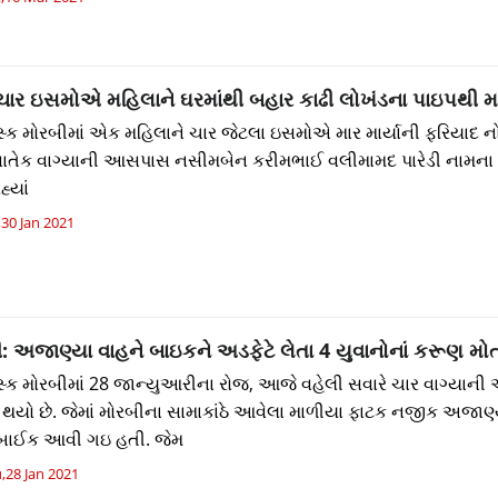
ાર ઇસમોએ મહિલાને ઘરમાંથી બહાર કાઢી લોખંડના પાઇપથી માર
્ક મોરબીમાં એક મહિલાને ચાર જેટલા ઇસમોએ માર માર્યાની ફરિયાદ નો
 સાતેક વાગ્યાની આસપાસ નસીમબેન કરીમભાઈ વલીમામદ પારેડી નામના 
્યાં
,30 Jan 2021
: અજાણ્યા વાહને બાઇકને અડફેટે લેતા 4 યુવાનોનાં કરૂણ મો
્ક મોરબીમાં 28 જાન્યુઆરીના રોજ, આજે વહેલી સવારે ચાર વાગ્યાન
થયો છે. જેમાં મોરબીના સામાકાંઠે આવેલા માળીયા ફાટક નજીક અજાણ
બાઈક આવી ગઇ હતી. જેમ
,28 Jan 2021