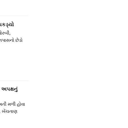
પકડ્યો
ોરબી,
તપાસનો છેડો
પક્ષનું
ુમતી મળી હોવા
ં ખેંચતાણ