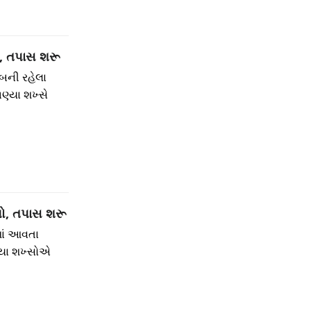
ા, તપાસ શરૂ
બની રહેલા
ણ્યા શખ્સે
યો, તપાસ શરૂ
માં આવતા
્યા શખ્સોએ