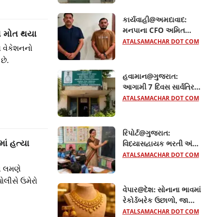
કાર્યવાહી@અમદાવાદ:
મનપાના CFO અમિત
ણ મોત થયા
ડોંગરે રૂ.36 હજારની લાંચ
ATALSAMACHAR DOT COM
લ વેકેશનનો
લેતા રંગેહાથ ઝડપાયા
છે.
હવામાન@ગુજરાત:
આગામી 7 દિવસ સાર્વત્રિક
વરસાદની આગાહી, 40થી
ATALSAMACHAR DOT COM
50 કિમીની ઝડપે પવન
ફૂંકાશે
રિપોર્ટ@ગુજરાત:
માં હત્યા
વિદ્યાસહાયક ભરતી અંગે
સરકારનો મોટો નિર્ણય,
ATALSAMACHAR DOT COM
TET-1 પાસ ઉમેદવારોને
ા લમણે
મોટી રાહત
પોલીસે ઉમેરો
વેપાર@દેશ: સોનાના ભાવમાં
રેકોર્ડબ્રેક ઉછાળો, જાણો
22 અને 24 કેરેટના તાજા
ATALSAMACHAR DOT COM