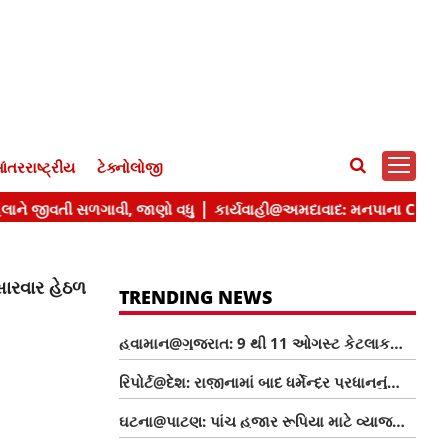
ંતરરાષ્ટ્રીય
ટેક્નોલોજી
 સારવાર હેઠળ
TRENDING NEWS
હવામાન@ગુજરાત: 9 થી 11 ઓગસ્ટ કેટલાક
જિલ્લાઓમાં ગાજવીજ સાથે વરસાદની આગાહી
રિપોર્ટ@દેશ: રાજીનામાં બાદ ધર્મેન્દ્ર પ્રધાનનું
નવેદન, NEET વિવાદ અંગે શુ કહ્યું? જાણો
ઘટના@પાટણ: પાંચ હજાર રૂપિયા માટે વ્યાજખોરે
મહિલાને જીવતી સળગાવી, જાણો વધુ