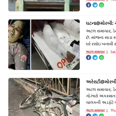
ઘટના@મોરબી: ચ
અટલ સમાચાર, ડેસ
છે. સાંજના સાડા
ઘરે રસોઇ બનાવી રહ
અટલ સમાચાર
Sat
અરેરાટી@મોરબી
અટલ સમાચાર, ડેસ
ગોઝારો અકસ્માત 
ચાલકની અડફેટે 
અટલ સમાચાર
Thu