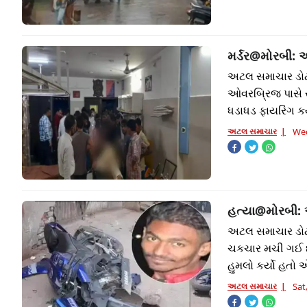
મર્ડર@મોરબી: 
અટલ સમાચાર ડોટ 
ઓવરબ્રિજ પાસે સ
ધડાધડ ફાયરિંગ કર્
અટલ સમાચાર
Wed
હત્યા@મોરબી: અ
અટલ સમાચાર ડોટ 
ચકચાર મચી ગઈ છ
હુમલો કર્યો હતો 
અટલ સમાચાર
Sat