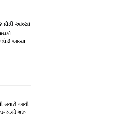
ાર દોડી આવ્યા
 આંચકો
ર દોડી આવ્યા
ાની સવારી આવી
 વાગ્યાથી શરૂ