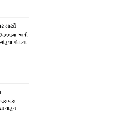
 માર્યો
ંધાવવામાં આવી
મહિલા પોતાના
ત
ી આસપાસ
્યા વાહન