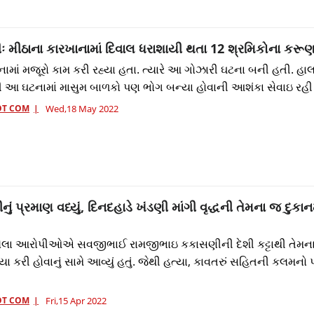
ઃ મીઠાના કારખાનામાં દિવાલ ધરાશાયી થતા 12 શ્રમિકોના કરૂ
ામાં મજૂરો કામ કરી રહ્યા હતા. ત્યારે આ ગોઝારી ઘટના બની હતી. હા
આ ઘટનામાં માસુમ બાળકો પણ ભોગ બન્યા હોવાની આશંકા સેવાઇ રહી 
OT COM
Wed,18 May 2022
નું પ્રમાણ વધ્યું, દિનદહાડે ખંડણી માંગી વૃદ્ધની તેમના જ દુકાન
યેલા આરોપીઓએ સવજીભાઈ રામજીભાઇ કકાસણીની દેશી કટ્ટાથી તેમન
યા કરી હોવાનું સામે આવ્યું હતું. જેથી હત્યા, કાવતરું સહિતની કલમનો 
OT COM
Fri,15 Apr 2022