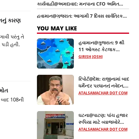
કાર્યવાહી@અમદાવાદ: મનપાના CFO અમિત
ડોંગરે રૂ.36 હજારની લાંચ લેતા રંગેહાથ ઝડપાયા
હવામાન@ગુજરાત: આગામી 7 દિવસ સાર્વત્રિક
તનું કારણ
વરસાદની આગાહી, 40થી 50 કિમીની ઝડપે પવન
YOU MAY LIKE
ફૂંકાશે
વી પરંતુ તે
હવામાન@ગુજરાત: 9 થી
ર પડી હતી.
11 ઓગસ્ટ કેટલાક
જિલ્લાઓમાં ગાજવીજ
GIRISH JOSHI
સાથે વરસાદની આગાહી
રિપોર્ટ@દેશ: રાજીનામાં બાદ
ધર્મેન્દ્ર પ્રધાનનું નવેદન,
 મોત
NEET વિવાદ અંગે શુ કહ્યું?
ATALSAMACHAR DOT COM
 બાદ 108ની
જાણો
ઘટના@પાટણ: પાંચ હજાર
રૂપિયા માટે વ્યાજખોરે
મહિલાને જીવતી સળગાવી,
ATALSAMACHAR DOT COM
જાણો વધુ