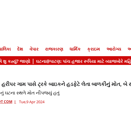
ાલિકા
દેશ
વેપાર
રાજકારણ
ધાર્મિક
ક્રાઇમ
આરોગ્ય
આ
: હરીપર ગામ પાસે ટ્રકે બાઇકને હડફેટે લેતા બાળકીનું મોત, બે
ું ઘટના સ્થળે મોત નીપજ્યું હતું
OT COM
Tue,9 Apr 2024