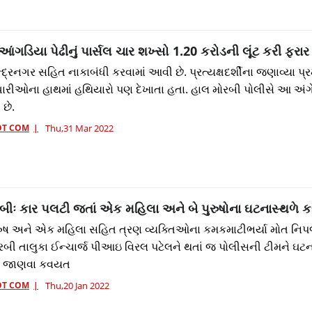
ગડિયા પેઢીનું પાર્સલ ચાર શખ્સો 1.20 કરોડની લૂંટ કરી ફરા
્દ્રનગર સહિત નાકાબંધી કરવામાં આવી છે. પ્રત્યક્ષદર્શીના જણાવ્યા પ્ર
રીઓના હાથમાં હથિયારો પણ દેખાતા હતા. હાલ મોરબી પોલીસે આ અંગ
છે.
OT COM
Thu,31 Mar 2022
ઃ કાર પલટી જતાં એક મહિલા અને બે પુરુષોના ઘટનાસ્થળે 
પુરુષ અને એક મહિલા સહિત ત્રણ વ્યક્તિઓના કમકમાટીભર્યા મોત નિપ
ી તાલુકા ઈન્ચાર્જ પીઆઇ વિરલ પટેલને થતાં જ પોલીસની ટીમને ઘટન
રણ જાણવા કવયત
OT COM
Thu,20 Jan 2022