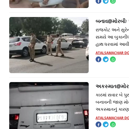
બનાવ@મોરબીઃ આં
રાજકોટ અને સુરેન
સમયે આ બુકાનીધા
હાથ ધરવામાં આવી 
ATALSAMACHAR D
અકસ્માત@મોરબી
કારમાં સવાર બે 
બનાવની જાણ મોરબ
અકસ્માતનું કા
ATALSAMACHAR D