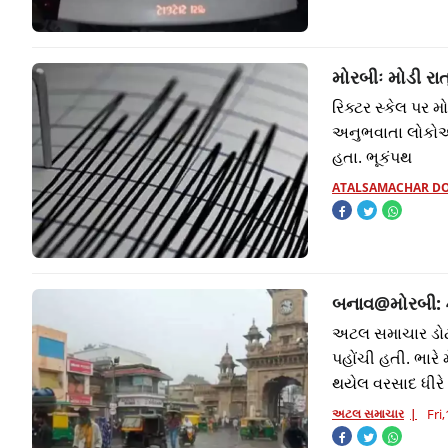
મોરબીઃ મોડી રા
રિક્ટર સ્કેલ પર મો
અનુભવાતા લોકોએ ર
હતા. ભૂકંપથ
ATALSAMACHAR D
બનાવ@મોરબી: 4
અટલ સમાચાર ડોટ 
પહોંચી હતી. ભારે 
થયેલ વરસાદ ધીરે
અટલ સમાચાર
Fri