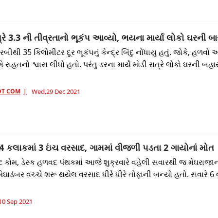
ત્રે 3.3 ની તીવ્રતાનો ભૂકંપ આવ્યો, ભયના માર્યા લોકો ઘરની બ
રબીથી 35 કિલોમીટર દૂર ભૂકંપનું કેન્દ્ર બિંદુ નોંધાયુ હતું. જોકે, હળવો
ાહતનો શ્વાસ લીધો હતો. પરંતુ ડરના માર્યે મોડી રાત્રે લોકો ઘરની બહા
OT COM
Wed,29 Dec 2021
 કલાકમાં 3 ઇંચ વરસાદ, ગામમાં વીજળી પડતા 2 ગાયોનાં મોત
કોમ, ડેસ્ક હળવદ પંથકમાં આજે શુક્રવારે વહેલી સવારથી જ મેઘરાજ
મેઘાડંબર વચ્ચે શરૂ થયેલ વરસાદ ધીરે ધીરે તોફાની બન્યો હતો. સવારે 6
,10 Sep 2021