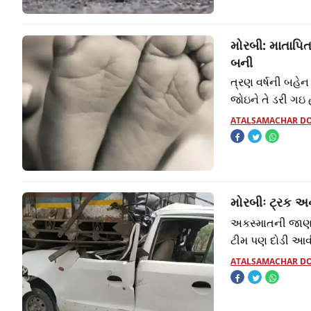
મોરબી: માતાપિત
બની
ત્રણ વર્ષની બહ
જોઇને તે ડરી ગઇ 
ATALSAMACHAR D
મોરબીઃ ટ્રક અન
અકસ્માતની જાણ 
ટીમ પણ દોડી આવ
ATALSAMACHAR D