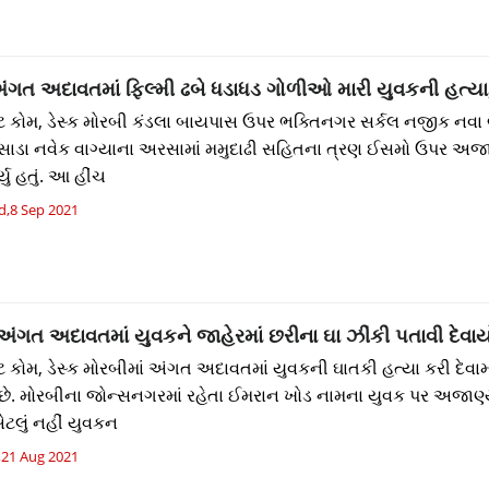
અંગત અદાવતમાં ફિલ્મી ઢબે ધડાધડ ગોળીઓ મારી યુવકની હત્ય
કોમ, ડેસ્ક મોરબી કંડલા બાયપાસ ઉપર ભક્તિનગર સર્કલ નજીક નવા 
ાડા નવેક વાગ્યાના અરસામાં મમુદાઢી સહિતના ત્રણ ઈસમો ઉપર અજા
યુ હતું. આ હીંચ
,8 Sep 2021
ંગત અદાવતમાં યુવકને જાહેરમાં છરીના ઘા ઝીંકી પતાવી દેવા
કોમ, ડેસ્ક મોરબીમાં અંગત અદાવતમાં યુવકની ઘાતકી હત્યા કરી દેવા
ે. મોરબીના જોન્સનગરમાં રહેતા ઈમરાન ખોડ નામના યુવક પર અજાણ
એટલું નહીં યુવકન
,21 Aug 2021