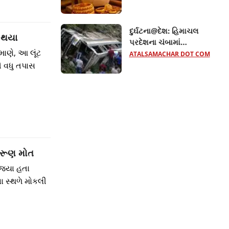
ભાવ
દુર્ઘટના@દેશ: હિમાચલ
ર થયા
પ્રદેશના ચંબામાં
માણે, આ લૂંટ
મુસાફરોથી ભરેલી બસ
ATALSAMACHAR DOT COM
પલટી, 8 લોકોના મોત
ે વધુ તપાસ
કરૂણ મોત
જ્યા હતા
ા સ્થળે મોકલી