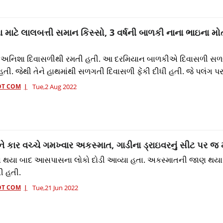
ા માટે લાલબત્તી સમાન કિસ્સો, 3 વર્ષની બાળકી નાના ભાઇના મો
ેન અનિશા દિવાસળીથી રમતી હતી. આ દરમિયાન બાળકીએ દિવાસળી સળગા
હતી. જેથી તેને હાથમાંથી સળગતી દિવાસળી ફેંકી દીધી હતી. જે પલંગ પ
OT COM
Tue,2 Aug 2022
ે કાર વચ્ચે ગમખ્વાર અકસ્માત, ગાડીના ડ્રાઇવરનું સીટ પર જ
થયા બાદ આસપાસના લોકો દોડી આવ્યા હતા. અકસ્માતની જાણ થયા
ી હતી.
OT COM
Tue,21 Jun 2022