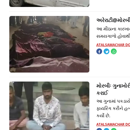
અરેરાટી@મોરબી
આ મીઠાના કારખાન
સમયગાળો હોવાથી 
ATALSAMACHAR D
મોરબીઃ ગુનાખોરી
કરાઈ
આ ગુનામાં પકડા
ફાયરિંગ કરીને હત્
કર્યો છે.
ATALSAMACHAR D