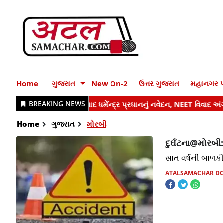
Home
ગુજરાત
New On-2
ઉત્તર ગુજરાત
મહાનગર પ
Home
ગુજરાત
મોરબી
દુર્ઘટના@મોરબી
સાત વર્ષની બાળકીન
ATALSAMACHAR D