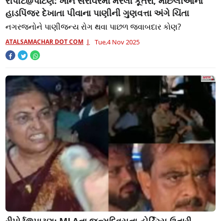
રીપોર્ટ@પાટણ: ખાન સરોવરમાં મરેલા કૂતરા, માછલીઓના
હાડપિંજર દેખાતા પીવાના પાણીની ગુણવત્તા અંગે ચિંતા
નગરજનોને પાણીજન્ય રોગ થવા પાછળ જવાબદાર કોણ?
ATALSAMACHAR DOT COM
Tue,4 Nov 2025