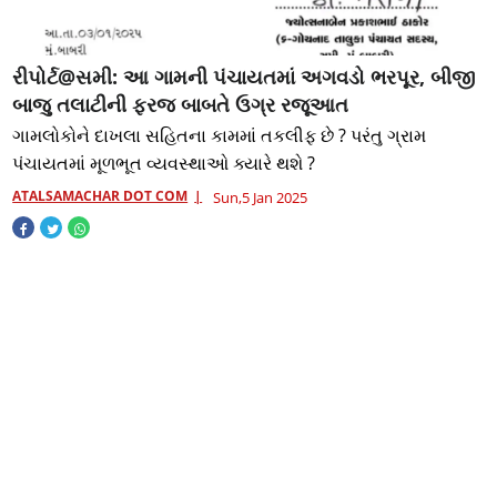
રીપોર્ટ@સમી: આ ગામની પંચાયતમાં અગવડો ભરપૂર, બીજી
બાજુ તલાટીની ફરજ બાબતે ઉગ્ર રજૂઆત
ગામલોકોને દાખલા સહિતના કામમાં તકલીફ છે ? પરંતુ ગ્રામ
પંચાયતમાં મૂળભૂત વ્યવસ્થાઓ ક્યારે થશે ?
ATALSAMACHAR DOT COM
Sun,5 Jan 2025