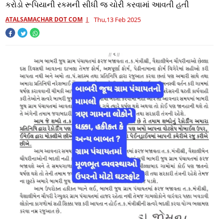
કરોડો રૂપિયાની રકમની સીધી જ ચોરી કરવામાં આવતી હતી
ATALSAMACHAR DOT COM
Thu,13 Feb 2025