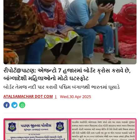
રીપોર્ટ@પાટણ: એજન્ટો 7 હજારમાં બોર્ડર ક્રોસ કરાવે છે,
બાંગ્લાદેશી મહિલાઓનો મોટો ઘટસ્ફોટ
બોર્ડર તેમજ નદી પાર કરાવી પશ્ચિમ બંગાળથી ભારતમાં ઘૂસાડે
ATALSAMACHAR DOT COM
Wed,30 Apr 2025