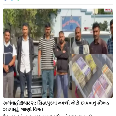
કાર્યવાહી@પાટણ: સિદ્ધપુરમાં નકલી નોટો છાપવાનું કૌંભાડ
ઝડપાયું, જાણો વિગતે