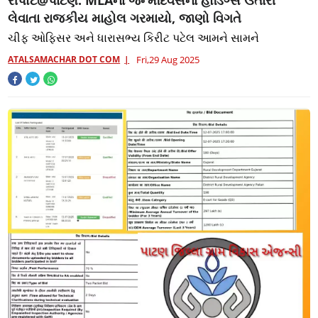
રીપોર્ટ@પાટણ: MLAના જન્મદિવસના હોર્ડિંગ્સ ઉતારી
લેવાતા રાજકીય માહોલ ગરમાયો, જાણો વિગતે
ચીફ ઓફિસર અને ધારાસભ્ય કિરીટ પટેલ આમને સામને
ATALSAMACHAR DOT COM
Fri,29 Aug 2025