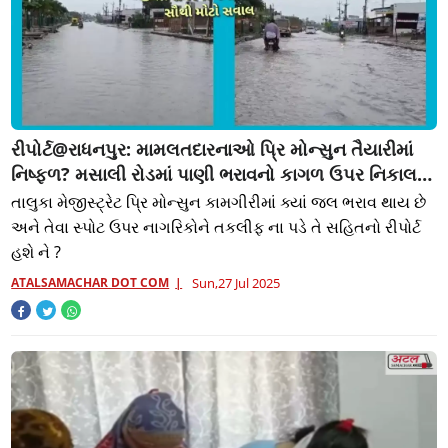
રીપોર્ટ@રાધનપુર: મામલતદારનાઓ પ્રિ મોન્સુન તૈયારીમાં
નિષ્ફળ? મસાલી રોડમાં પાણી ભરાવનો કાગળ ઉપર નિકાલ
કેવો?
તાલુકા મેજીસ્ટ્રેટ પ્રિ મોન્સુન કામગીરીમાં ક્યાં જલ ભરાવ થાય છે
અને તેવા સ્પોટ ઉપર નાગરિકોને તકલીફ ના પડે તે સહિતનો રીપોર્ટ
હશે ને ?
ATALSAMACHAR DOT COM
Sun,27 Jul 2025