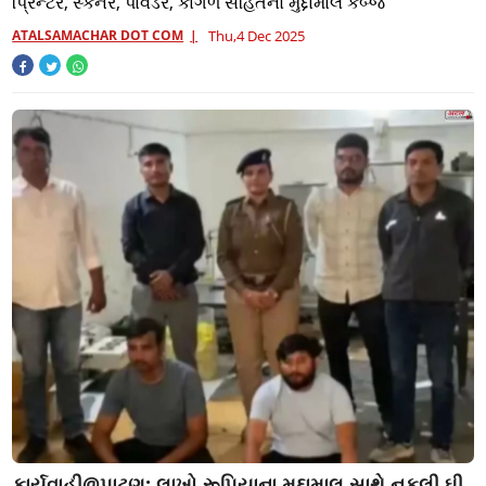
પ્રિન્ટર, સ્કેનર, પાવડર, કાગળ સહિતનો મુદ્દામાલ કબ્જે
ATALSAMACHAR DOT COM
Thu,4 Dec 2025
કાર્યવાહી@પાટણ: લાખો રૂપિયાના મુદ્દામાલ સાથે નકલી ઘી