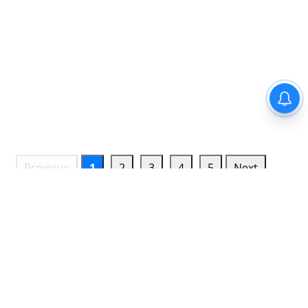
Previous
1
2
3
4
5
Next
TRENDING NEWS
રિપોર્ટ@ગુજરાત: ABVPના વિરોધ બાદ ગુજરાત યુનિ.ના 10 હોદ્દેદારો
સસ્પેન્ડ, જાણો સમગ્ર મામલો
બ્રેકિંગ@ગુજરાત: રાજ્યના 67 ડિસ્ટ્રિક્ટ, 63 સિવિલ અને 26 સિનિયર
સિવિલ જજની બદલી, જાણો વધુ