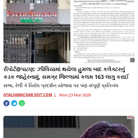
રીપોર્ટ@પાટણ: ઝીલિયામાં થયેલા હુમલા બાદ કલેક્ટરનું
કડક જાહેરનામું, સમગ્ર જિલ્લામાં કલમ 163 લાગુ કરાઈ
સભા, રેલી કે વિરોધ પ્રદર્શન યોજવા પર પણ સંપૂર્ણ પ્રતિબંધ
ATALSAMACHAR DOT COM
Mon,23 Mar 2026