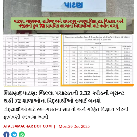
શિક્ષણ@પાટણ: જિલ્લા પંચાયતની 2.32 કરોડની ગ્રાન્ટ
થકી 72 શાળાઓના વિદ્યાર્થીઓ સ્માર્ટ બનશે
વિદ્યાર્થીઓ માટે રમતગમતના સાધનો અને ગણિત વિજ્ઞાન કીટની
ફાળવણી કરવામાં આવી
ATALSAMACHAR DOT COM
Mon,29 Dec 2025