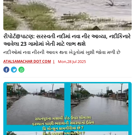
રીપોર્ટ@પાટણ: સરસ્વતી નદીમાં નવા નીર આવ્યા, નદીકિનારે
આવેલા 23 ગામોમાં ખેતી માટે લાભ થશે
નદીઓમાં નવા નીરની આવક થતા ખેડૂતોમાં ખુશી જોવા મળી છે
ATALSAMACHAR DOT COM
Mon,28 Jul 2025