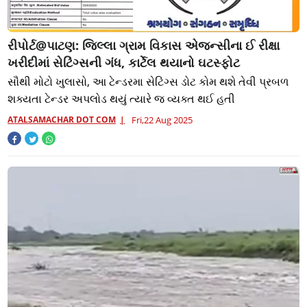
રીપોર્ટ@પાટણ: જિલ્લા ગ્રામ વિકાસ એજન્સીના ઈ રીક્ષા
ખરીદીમાં સેટિંગ્સની ગંધ, કાર્ટેલ થયાનો ઘટસ્ફોટ
સૌથી મોટો ખુલાસો, આ ટેન્ડરમા સેટિંગ્સ ડોટ કોમ થશે તેવી પ્રબળ
શક્યતા ટેન્ડર અપલોડ થયું ત્યારે જ વ્યક્ત થઈ હતી
ATALSAMACHAR DOT COM
Fri,22 Aug 2025