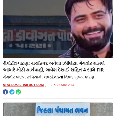
રીપોર્ટ@પાટણ: ચર્ચાસ્પદ બનેલા ઝીલિયા ગેંગવોર મામલે
આખરે મોટી કાર્યવાહી, ભાવેશ દેસાઈ સહિત 4 સામે FIR
ગેંગવોર પાછળ રૂપિયાની લેવડદેવડનો વિવાદ મુખ્ય કારણ
ATALSAMACHAR DOT COM
Sun,22 Mar 2026