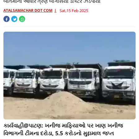
બાતમીના આધારે ત્રણ બોગસિયા ડોક્ટર ઝડપાયા
ATALSAMACHAR DOT COM
Sat,15 Feb 2025
કાર્યવાહી@પાટણ: ખનીજ માફિયાઓ પર ખાણ ખનીજ
વિભાગની ટીમના દરોડા, 5.5 કરોડનો મુદ્દામાલ જપ્ત