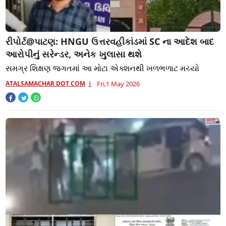
રીપોર્ટ@પાટણ: HNGU ઉત્તરવહીકાંડમાં SC ના આદેશ બાદ
આરોપીનું સરેન્ડર, અનેક ખુલાસા થશે
સમગ્ર શિક્ષણ જગતમાં આ મોટા એક્શનથી ખળભળાટ મચ્યો
ATALSAMACHAR DOT COM
Fri,1 May 2026