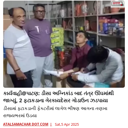
કાર્યવાહી@પાટણ: ડીસા અગ્નિકાંડ બાદ તંત્ર ઊંઘમાંથી
જાગ્યું, 2 ફટાકડાના ગેરકાયદેસર ગોડાઉન ઝડપાયા
ડીસામાં ફટાકડાની ફેકટરીમાં લાગેલ ભીષણ આગના તણખા
રાજ્યભરમાં ઉડયા
ATALSAMACHAR DOT COM
Sat,5 Apr 2025