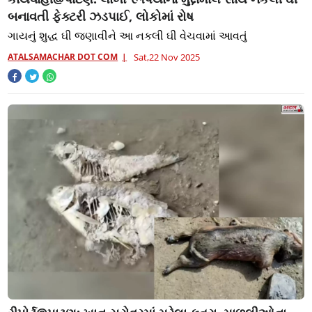
બનાવતી ફેક્ટરી ઝડપાઈ, લોકોમાં રોષ
ગાયનું શુદ્ધ ઘી જણાવીને આ નકલી ઘી વેચવામાં આવતું
ATALSAMACHAR DOT COM
Sat,22 Nov 2025