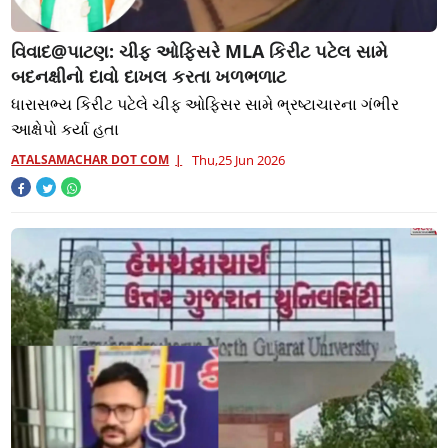
વિવાદ@પાટણ: ચીફ ઓફિસરે MLA કિરીટ પટેલ સામે
બદનક્ષીનો દાવો દાખલ કરતા ખળભળાટ
ધારાસભ્ય કિરીટ પટેલે ચીફ ઓફિસર સામે ભ્રષ્ટાચારના ગંભીર
આક્ષેપો કર્યા હતા
ATALSAMACHAR DOT COM
Thu,25 Jun 2026