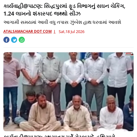
કાર્યવાહી@પાટણ: સિદ્ધપુરમાં ફૂડ વિભાગનું સઘન ચેકિંગ,
1.24 લાખનો શંકાસ્પદ જથ્થો સીઝ
આગામી સમયમાં આવી વધુ તપાસ ઝુંબેશ હાથ ધરવામાં આવશે
ATALSAMACHAR DOT COM
Sat,18 Jul 2026
કાર્યવાહી@પાટણ: રથયાત્રા પૂર્વે ગેરકાયદે હથિયારો