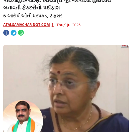
બનાવતી ફેક્ટરીનો પર્દાફાશ
6 આરોપીઓની ધરપકડ, 2 ફરાર
ATALSAMACHAR DOT COM
Thu,9 Jul 2026