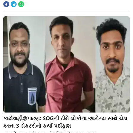
કાર્યવાહી@પાટણ: SOGની ટીમે લોકોના આરોગ્ય સાથે ચેડા
કરતા 3 ડોકટરોનો કર્યો પર્દાફાશ