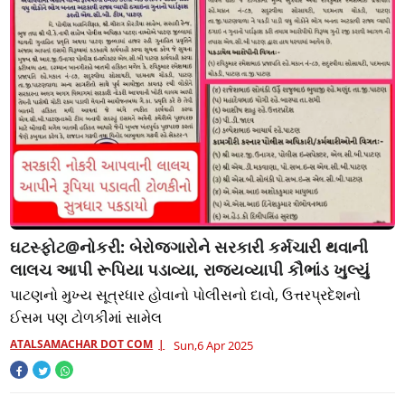
ઘટસ્ફોટ@નોકરી: બેરોજગારોને સરકારી કર્મચારી થવાની
લાલચ આપી રૂપિયા પડાવ્યા, રાજ્યવ્યાપી કૌભાંડ ખુલ્યું
પાટણનો મુખ્ય સૂત્રધાર હોવાનો પોલીસનો દાવો, ઉત્તરપ્રદેશનો
ઈસમ પણ ટોળકીમાં સામેલ
ATALSAMACHAR DOT COM
Sun,6 Apr 2025