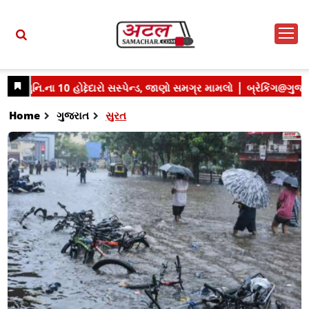
Home
ગુજરાત
સુરત