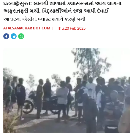
ઘટના@સુરત: ખાનગી શાળામાં ક્લાસરૂમમાં આગ લાગતા
અફરાતફરી મચી, વિદ્યાર્થીઓને રજા આપી દેવાઈ
આ ઘટના એસીમાં બ્લાસ્ટ થવાને કારણે બની
ATALSAMACHAR DOT COM
Thu,20 Feb 2025