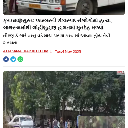
ક્રાઇમ@સુરત: પ્લમ્બરની શંકાસ્પદ સંજોગોમાં હત્યા,
બાથરૂમમાંથી લોહીલુહાણ હાલતમાં મૃતદેહ મળ્યો
તીક્ષ્‍ણ કે ભારે વસ્તુ વડે માથા પર ઘા કરવામાં આવ્યા હોય તેવી
શક્યતા
ATALSAMACHAR DOT COM
Tue,4 Nov 2025