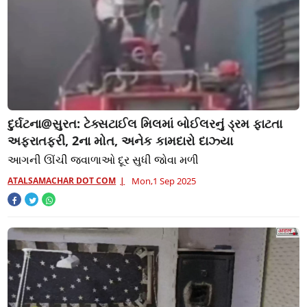
દુર્ઘટના@સુરત: ટેક્સટાઈલ મિલમાં બોઈલરનું ડ્રમ ફાટતા
અફરાતફરી, 2ના મોત, અનેક કામદારો દાઝ્યા
આગની ઊંચી જ્વાળાઓ દૂર સુધી જોવા મળી
ATALSAMACHAR DOT COM
Mon,1 Sep 2025