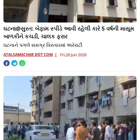
ઘટના@સુરત: બેફામ સ્પીડે આવી રહેલી કારે 5 વર્ષની માસૂમ
બાળકીને કચડી, ચાલક ફરાર
ઘટનાને પગલે સમગ્ર વિસ્તારમાં અરેરાટી
ATALSAMACHAR DOT COM
Fri,26 Jun 2026