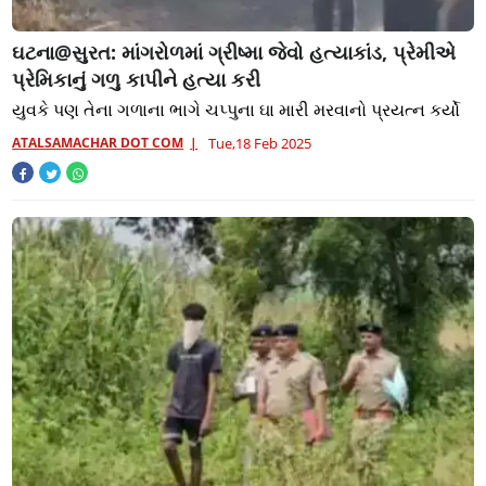
ઘટના@સુરત: માંગરોળમાં ગ્રીષ્મા જેવો હત્યાકાંડ, પ્રેમીએ
પ્રેમિકાનું ગળુ કાપીને હત્યા કરી
યુવકે પણ તેના ગળાના ભાગે ચપ્પુના ઘા મારી મરવાનો પ્રયત્ન કર્યો
ATALSAMACHAR DOT COM
Tue,18 Feb 2025