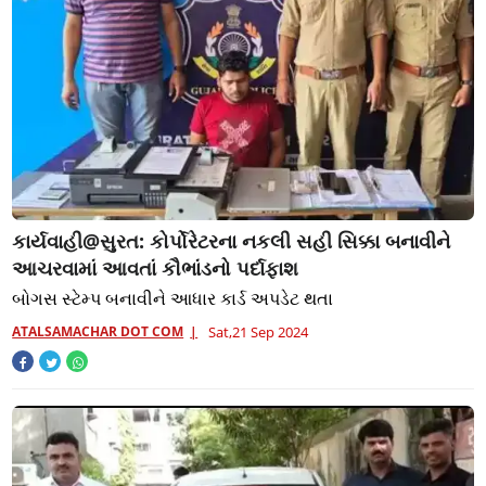
કાર્યવાહી@સુરત: કોર્પોરેટરના નકલી સહી સિક્કા બનાવીને
આચરવામાં આવતાં કૌભાંડનો પર્દાફાશ
બોગસ સ્ટેમ્પ બનાવીને આધાર કાર્ડ અપડેટ થતા
ATALSAMACHAR DOT COM
Sat,21 Sep 2024