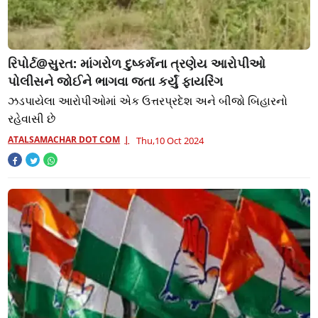
રિપોર્ટ@સુરત: માંગરોળ દુષ્કર્મના ત્રણેય આરોપીઓ
પોલીસને જોઈને ભાગવા જતા કર્યું ફાયરિંગ
ઝડપાયેલા આરોપીઓમાં એક ઉત્તરપ્રદેશ અને બીજો બિહારનો
રહેવાસી છે
ATALSAMACHAR DOT COM
Thu,10 Oct 2024