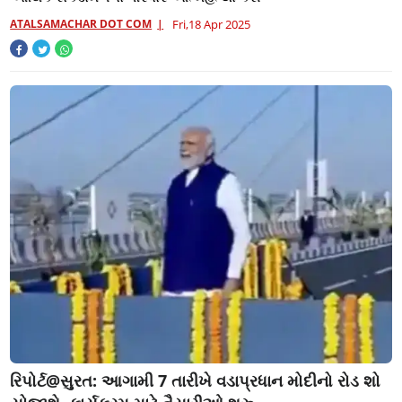
ATALSAMACHAR DOT COM
Fri,18 Apr 2025
રિપોર્ટ@સુરત: આગામી 7 તારીખે વડાપ્રધાન મોદીનો રોડ શો