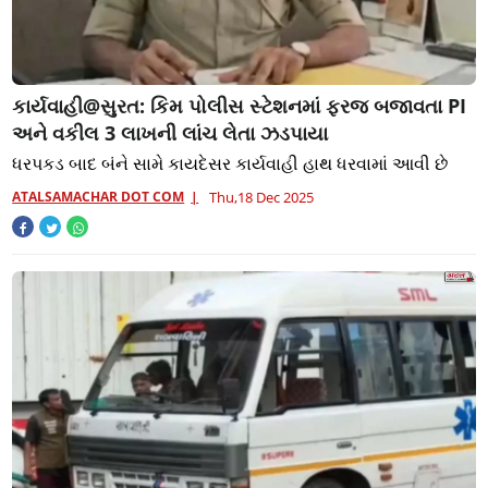
કાર્યવાહી@સુરત: કિમ પોલીસ સ્ટેશનમાં ફરજ બજાવતા PI
અને વકીલ 3 લાખની લાંચ લેતા ઝડપાયા
ધરપકડ બાદ બંને સામે કાયદેસર કાર્યવાહી હાથ ધરવામાં આવી છે
ATALSAMACHAR DOT COM
Thu,18 Dec 2025