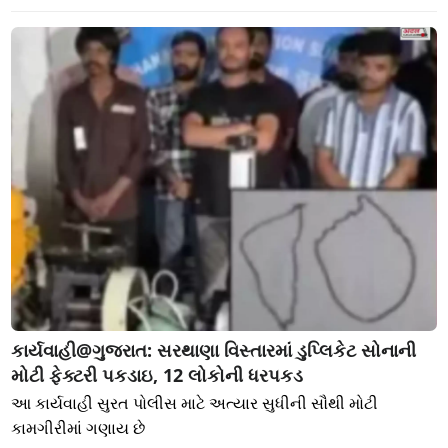
કાર્યવાહી@ગુજરાત: સરથાણા વિસ્તારમાં ડુપ્લિકેટ સોનાની
મોટી ફેક્ટરી પકડાઇ, 12 લોકોની ધરપકડ
આ કાર્યવાહી સુરત પોલીસ માટે અત્યાર સુધીની સૌથી મોટી
કામગીરીમાં ગણાય છે