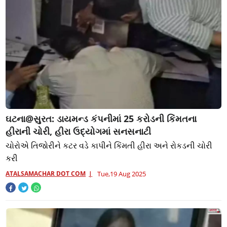
ઘટના@સુરત: ડાયમન્ડ કંપનીમાં 25 કરોડની કિંમતના
હીરાની ચોરી, હીરા ઉદ્યોગમાં સનસનાટી
ચોરોએ તિજોરીને કટર વડે કાપીને કિંમતી હીરા અને રોકડની ચોરી
કરી
ATALSAMACHAR DOT COM
Tue,19 Aug 2025