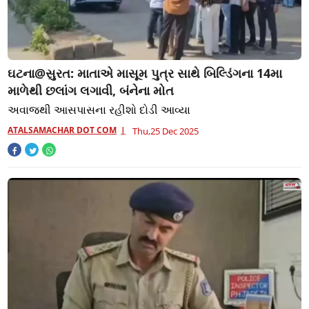
ઘટના@સુરત: માતાએ માસૂમ પુત્ર સાથે બિલ્ડિંગના 14મા
માળેથી છલાંગ લગાવી, બંનેના મોત
અવાજથી આસપાસના રહીશો દોડી આવ્યા
ATALSAMACHAR DOT COM
Thu,25 Dec 2025