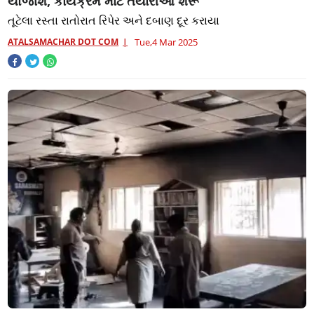
યોજાશે, કાર્યક્રમ માટે તૈયારીઓ શરૂ
તૂટેલા રસ્તા રાતોરાત રિપેર અને દબાણ દૂર કરાયા
ATALSAMACHAR DOT COM
Tue,4 Mar 2025