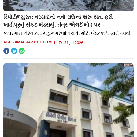
રિપોર્ટ@સુરત: વરસાદનો નવો રાઉન્ડ શરૂ થતા ફરી
ખાડીપૂરનું સંકટ મંડરાયું, તંત્ર એલર્ટ મોડ પર
કતારગામ વિસ્તારમાં મહાનગરપાલિકાની મોટી બેદરકારી સામે આવી
ATALSAMACHAR DOT COM
Fri,31 Jul 2026