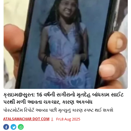
ક્રાઇમ@સુરત: 16 વર્ષની સગીરાનો મૃતદેહ બાંધકામ સાઈટ
પરથી મળી આવતા ચકચાર, કારણ અકબંધ
પોસ્ટમોર્ટમ રિપોર્ટ આવ્યા પછી મૃત્યુનું કારણ સ્પષ્ટ થઈ શકશે
ATALSAMACHAR DOT COM
Fri,8 Aug 2025