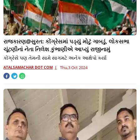
રાજકારણ@સુરત: કોંગ્રેસમાં પડ્યું મોટું ગાબડું, લોકસભા
ચૂંટણીનાં નેતા નિલેશ કુંભાણીએ આપ્યું રાજીનામું
કોંગ્રેસે પણ તેમની સામે સાગમટે અનેક આક્ષેપો કર્યા
ATALSAMACHAR DOT COM
Thu,3 Oct 2024