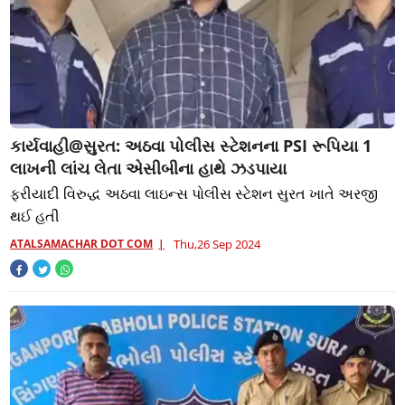
કાર્યવાહી@સુરત: અઠવા પોલીસ સ્ટેશનના PSI રૂપિયા 1
લાખની લાંચ લેતા એસીબીના હાથે ઝડપાયા
ફરીયાદી વિરુદ્ધ અઠવા લાઇન્સ પોલીસ સ્ટેશન સુરત ખાતે અરજી
થઈ હતી
ATALSAMACHAR DOT COM
Thu,26 Sep 2024