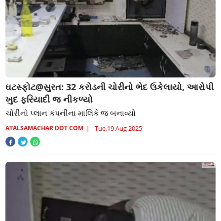
ઘટસ્ફોટ@સુરત: 32 કરોડની ચોરીનો ભેદ ઉકેલાયો, આરોપી
ખુદ ફરિયાદી જ નીકળ્યો
ચોરીનો પ્લાન કંપનીના માલિકે જ બનાવ્યો
ATALSAMACHAR DOT COM
Tue,19 Aug 2025