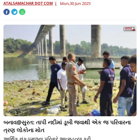
ATALSAMACHAR DOT COM
Mon,30 Jun 2025
બનાવ@સુરત: તાપી નદીમાં ડૂબી જવાથી એક જ પરિવારના
ત્રણ લોકોના મોત
આર્થિક સંકડામળના પરિવારે આત્મહત્યા કરી