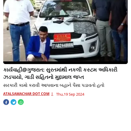
કાર્યવાહી@ગુજરાત: સુરતમાંથી નકલી કસ્ટમ અધિકારી
ઝડપાયો, ગાડી સહિતનો મુદ્દામાલ જપ્ત
સરકારી કામો કરાવી આપવાના બહાને પૈસા પડાવતો હતો
ATALSAMACHAR DOT COM
Thu,19 Sep 2024