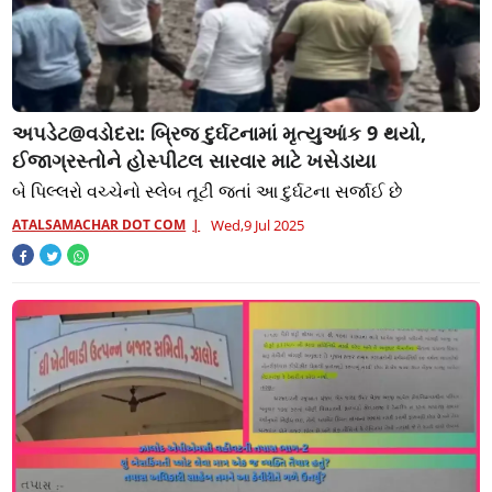
અપડેટ@વડોદરા: બ્રિજ દુર્ઘટનામાં મૃત્યુઆંક 9 થયો,
ઈજાગ્રસ્તોને હોસ્પીટલ સારવાર માટે ખસેડાયા
બે પિલ્લરો વચ્ચેનો સ્લેબ તૂટી જતાં આ દુર્ઘટના સર્જાઈ છે
ATALSAMACHAR DOT COM
Wed,9 Jul 2025