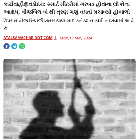
કાર્યવાહી@વડોદરા: સ્માર્ટ મીટરોમાં ગરબડ હોવાના લોકોના
આક્ષેપ, વીજબિલ બે થી ત્રણ ગણું વધતાં મચાવ્યો હોબાળો
ઉપરાંત વીજ રિચાર્જ ખતમ થયા બાદ કનેક્શન કાપી નાખવામાં આવે
છે
ATALSAMACHAR DOT COM
Mon,13 May 2024