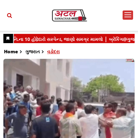
Home
ગુજરાત
વડોદરા