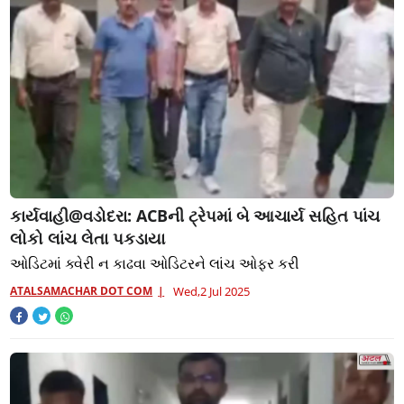
કાર્યવાહી@વડોદરા: ACBની ટ્રેપમાં બે આચાર્ય સહિત પાંચ
લોકો લાંચ લેતા પકડાયા
ઓડિટમાં ક્વેરી ન કાઢવા ઓડિટરને લાંચ ઓફર કરી
ATALSAMACHAR DOT COM
Wed,2 Jul 2025