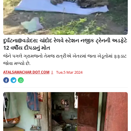
દુર્ઘટના@વડોદરા: ચાંદોદ રેલવે સ્ટેશન નજીક ટ્રેનની અડફેટે
12 વર્ષીય દીપડાનું મોત
જેને પગલે ગ્રામજનો તેમજ રાત્રીએ ખેતરમાં જતા ખેડૂતોમાં ફફડાટ
જોવા મળ્યો છે.
ATALSAMACHAR DOT COM
Tue,5 Mar 2024