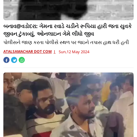
બનાવ@વડોદરા: ગેમના રવાડે ચડીને રૂપિયા હારી જતા યુવકે
જીવન ટુંકાવ્યું, ઓનલાઇન ગેમે લીધો જીવ
પોલીસને જાણ કરતા પોલીસે સ્થળ પર જઇને તપાસ હાથ ધરી હતી
ATALSAMACHAR DOT COM
Sun,12 May 2024