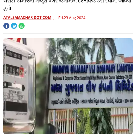
ચેરીટી કમિશ્નરની મંજૂરી વગર જમીનનો દસ્તાવેજ કરી દેવામાં આવ્યો
હતો
ATALSAMACHAR DOT COM
Fri,23 Aug 2024