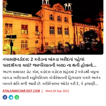
તપાસ@વડોદરા: 2 કરોડના બાંકડા ખરીદતાં પહેલાં
પારદર્શકતા ક્યાં? જરૂરિયાતની ખરાઇ ના થતી હોવાનો
ઘટસ્ફોટ
અટલ સમાચાર ડોટ કોમ, વડોદરા વડોદરા શહેરમાં 2 કરોડથી વધુના
બાંકડા ખરીદવાની મ્યુનિસિપલ કોર્પોરેશનની હિલચાલ પગલે અનેક
બાબતે ક્ષતિ મળી આવી છે. કાઉન્સિલર ઓર્ડર કરી દે, કે ફલાણી
જગ્યાએ ફલાણી સંખ્યામાં બાંકડ
ATALSAMACHAR DOT COM
Wed,28 Sep 2022