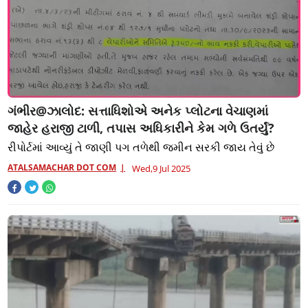
ગંભીર@ઝાલોદ: સત્તાધિશોએ અનેક પ્લોટના વેચાણમાં
જાહેર હરાજી ટાળી, તપાસ અધિકારીને કેમ ગળે ઉતર્યું?
રીપોર્ટમાં આવ્યું તે જાણી પગ તળેથી જમીન સરકી જાય તેવું છે
ATALSAMACHAR DOT COM
Wed,9 Jul 2025