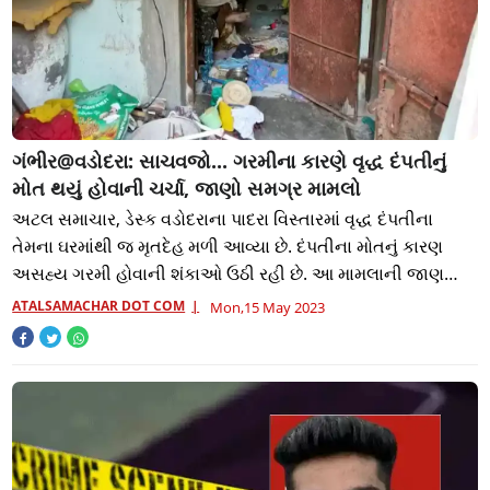
ગંભીર@વડોદરા: સાચવજો... ગરમીના કારણે વૃદ્ધ દંપતીનું
મોત થયું હોવાની ચર્ચા, જાણો સમગ્ર મામલો
અટલ સમાચાર, ડેસ્ક વડોદરાના પાદરા વિસ્તારમાં વૃદ્ધ દંપતીના
તેમના ઘરમાંથી જ મૃતદેહ મળી આવ્યા છે. દંપતીના મોતનું કારણ
અસહ્ય ગરમી હોવાની શંકાઓ ઉઠી રહી છે. આ મામલાની જાણ
થતા શહેરની પોલીસ દ્વારા વધુ તપાસ હ
ATALSAMACHAR DOT COM
Mon,15 May 2023