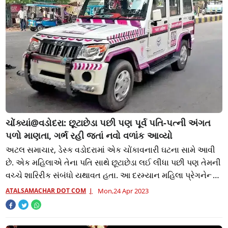
ચોંક્યાં@વડોદરા: છૂટાછેડા પછી પણ પૂર્વ પતિ-પત્ની અંગત
પળો માણતા, ગર્ભ રહી જતાં નવો વળાંક આવ્યો
અટલ સમાચાર, ડેસ્ક વડોદરામાં એક ચોંકાવનારી ઘટના સામે આવી
છે. એક મહિલાએ તેના પતિ સાથે છૂટાછેડા લઈ લીધા પછી પણ તેમની
વચ્ચે શારિરીક સંબંધો યથાવત હતા. આ દરમ્યાન મહિલા પ્રેગનેન્ટ
થઈ જતા તેના પૂર્વ પતિએ પિત
ATALSAMACHAR DOT COM
Mon,24 Apr 2023