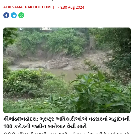
ATALSAMACHAR DOT COM
Fri,30 Aug 2024
કૌભાંડ@વડોદરા: ભ્રષ્ટ્ર અધિકારીઓએ વડસરનાં મહાદેવની
100 કરોડની જમીન બારોબાર વેચી મારી