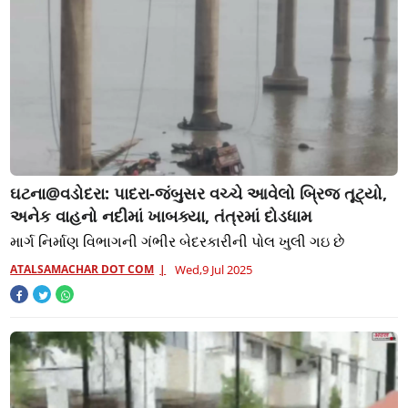
ઘટના@વડોદરા: પાદરા-જંબુસર વચ્ચે આવેલો બ્રિજ તૂટ્યો,
અનેક વાહનો નદીમાં ખાબક્યા, તંત્રમાં દોડધામ
માર્ગ નિર્માણ વિભાગની ગંભીર બેદરકારીની પોલ ખુલી ગઇ છે
ATALSAMACHAR DOT COM
Wed,9 Jul 2025