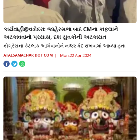
કાર્યવાહી@વડોદરા: જાહેરસભા બાદ CMના કાફલાને
અટકાવવાનો પ્રયાસ, દશ યુવકોની અટકાયત
કોંગ્રેસના કેટલાક આગેવાનોને નજર કેદ રાખવામાં આવ્યા હતા
ATALSAMACHAR DOT COM
Mon,22 Apr 2024