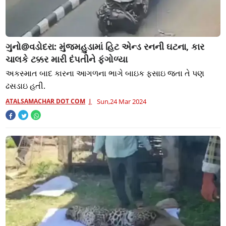
ગુનો@વડોદરા: મુંજમહુડામાં હિટ એન્ડ રનની ઘટના, કાર
ચાલકે ટક્કર મારી દંપતીને ફંગોળ્યા
અકસ્માત બાદ કારના આગળના ભાગે બાઇક ફસાઇ જતા તે પણ
ઢસડાઇ હતી.
ATALSAMACHAR DOT COM
Sun,24 Mar 2024