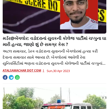
મર્ડર@બેંગલોર: વડોદરાનાં યુવકની કોલેજ પાર્ટીમાં ચપ્પુના ઘા
મારી હત્યા, જાણો શું છે સમગ્ર કેસ ?
અટલ સમાચાર, ડેસ્ક વડોદરાના યુવાનની બેંગલોરમાં હત્યા કરી
દેવાના સમાચાર સામે આવ્યા છે. બેંગલોરમાં આવેલી રેવા
યુનિવર્સિટીમાં ભણતા વડોદરાના યુવકની કોલેજની પાર્ટીમાં ચપ્પુનાં
ઘા મારીને હત્યા કરી દેવામાં આ
ATALSAMACHAR DOT COM
Sun,30 Apr 2023