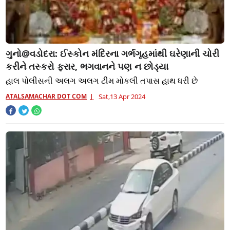
ગુનો@વડોદરા: ઈસ્કોન મંદિરના ગર્ભગૃહમાંથી ઘરેણાની ચોરી
કરીને તસ્કરો ફરાર, ભગવાનને પણ ન છોડ્યા
હાલ પોલીસની અલગ અલગ ટીમ મોકલી તપાસ હાથ ધરી છે
ATALSAMACHAR DOT COM
Sat,13 Apr 2024