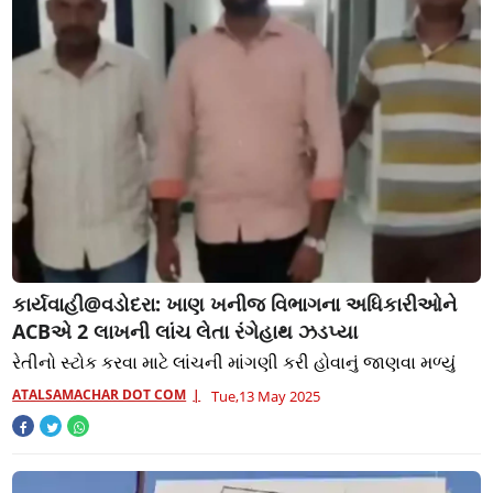
કાર્યવાહી@વડોદરા: ખાણ ખનીજ વિભાગના અધિકારીઓને
ACBએ 2 લાખની લાંચ લેતા રંગેહાથ ઝડપ્યા
રેતીનો સ્ટોક કરવા માટે લાંચની માંગણી કરી હોવાનું જાણવા મળ્યું
ATALSAMACHAR DOT COM
Tue,13 May 2025