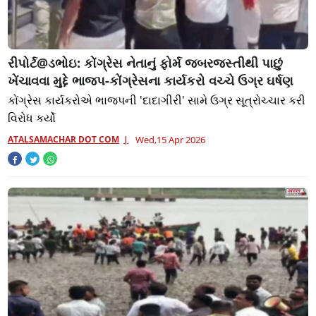
રીપોર્ટ@ડભોઇ: કોંગ્રેસ નેતાનું ફોર્મ જબરજસ્તીથી પાછું
ખેંચાવવા મુદ્દે ભાજપ-કોંગ્રેસના કાર્યકરો વચ્ચે ઉગ્ર ઘર્ષણ
કોંગ્રેસ કાર્યકરોએ ભાજપની 'દાદાગીરી' સામે ઉગ્ર સૂત્રોચ્ચાર કરી
વિરોધ કર્યો
ATALSAMACHAR DOT COM
Wed,15 Apr 2026