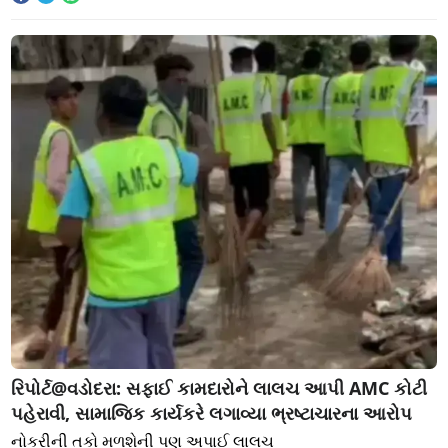
રિપોર્ટ@વડોદરા: સફાઈ કામદારોને લાલચ આપી AMC કોટી
પહેરાવી, સામાજિક કાર્યકરે લગાવ્યા ભ્રષ્ટાચારના આરોપ
નોકરીની તકો મળશેની પણ અપાઈ લાલચ