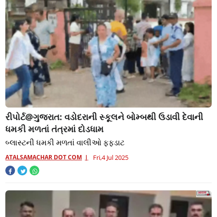
રીપોર્ટ@ગુજરાત: વડોદરાની સ્કૂલને બોમ્બથી ઉડાવી દેવાની
ધમકી મળતાં તંત્રમાં દોડધામ
બ્લાસ્ટની ધમકી મળતાં વાલીઓ ફફડાટ
ATALSAMACHAR DOT COM
Fri,4 Jul 2025