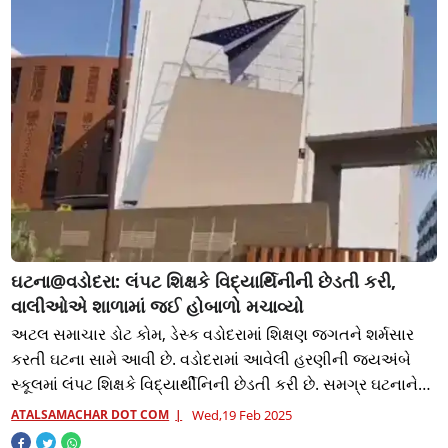
ઘટના@વડોદરા: લંપટ શિક્ષકે વિદ્યાર્થિનીની છેડતી કરી,
વાલીઓએ શાળામાં જઈ હોબાળો મચાવ્યો
અટલ સમાચાર ડોટ કોમ, ડેસ્ક વડોદરામાં શિક્ષણ જગતને શર્મસાર
કરતી ઘટના સામે આવી છે. વડોદરામાં આવેલી હરણીની જયઅંબે
સ્કૂલમાં લંપટ શિક્ષકે વિદ્યાર્થીનિની છેડતી કરી છે. સમગ્ર ઘટનાને
લઇ પરિવારજનોએ સ્કૂલમાં જઇ
ATALSAMACHAR DOT COM
Wed,19 Feb 2025