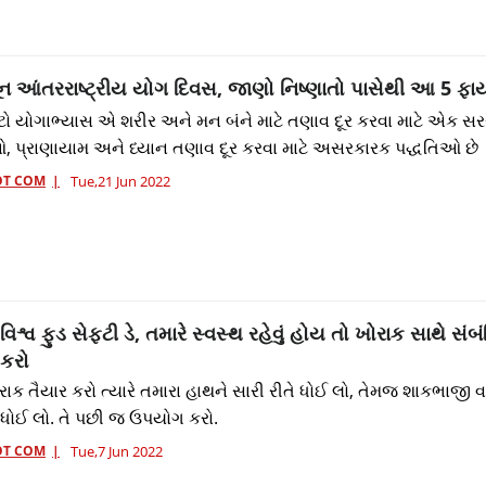
જૂન આંતરરાષ્ટ્રીય યોગ દિવસ, જાણો નિષ્ણાતો પાસેથી આ 5 ફ
ટો યોગાભ્યાસ એ શરીર અને મન બંને માટે તણાવ દૂર કરવા માટે એક સ
ાઓ, પ્રાણાયામ અને ધ્યાન તણાવ દૂર કરવા માટે અસરકારક પદ્ધતિઓ છે
OT COM
Tue,21 Jun 2022
િશ્વ ફુડ સેફ્ટી ડે, તમારે સ્વસ્થ રહેવું હોય તો ખોરાક સાથે સં
 કરો
ાક તૈયાર કરો ત્યારે તમારા હાથને સારી રીતે ધોઈ લો, તેમજ શાકભાજી વગ
 ધોઈ લો. તે પછી જ ઉપયોગ કરો.
OT COM
Tue,7 Jun 2022