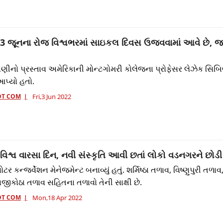
 3 જૂનના રોજ વિશ્વભરમાં સાઇકલ દિવસ ઉજવવામાં આવે છે, જ
ો પ્રસ્તાવ અમેરિકાની મોન્ટગોમરી કોલેજના પ્રોફેસર લેઝેક સિબિ
પ્યો હતો.
OT COM
Fri,3 Jun 2022
વિશ્વ વારસા દિન, નવી સંસ્કૃતિ આવી છતાં લોકો વડનગરને છોડી
ટર કન્જર્વેશન મેનેજમેન્ટ બનાવ્યું હતું. શર્મિષ્ઠા તળાવ, વિષ્ણુપુરી તળા
જીકોઠા તળાવ સહિતના તળાવો તેની સાક્ષી છે.
OT COM
Mon,18 Apr 2022