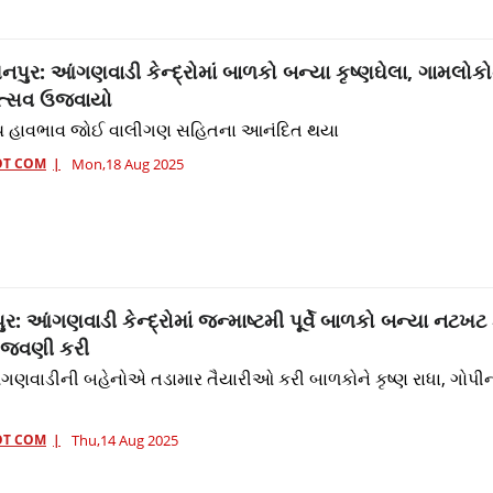
નપુર: આંગણવાડી કેન્દ્રોમાં બાળકો બન્યા કૃષ્ણઘેલા, ગામલોકો
ોત્સવ ઉજવાયો
્ય હાવભાવ જોઈ વાલીગણ સહિતના આનંદિત થયા
OT COM
Mon,18 Aug 2025
 આંગણવાડી કેન્દ્રોમાં જન્માષ્ટમી પૂર્વે બાળકો બન્યા નટખટ ક
ઉજવણી કરી
ે આંગણવાડીની બહેનોએ તડામાર તૈયારીઓ કરી બાળકોને કૃષ્ણ રાધા, ગોપીન
OT COM
Thu,14 Aug 2025