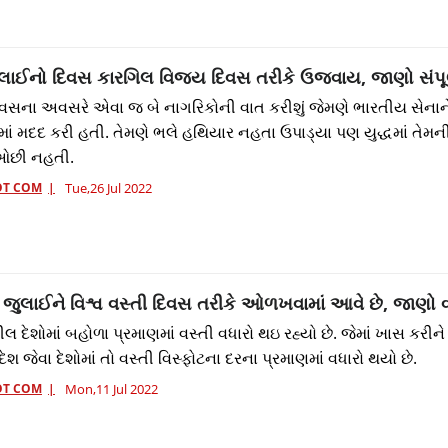
જુલાઈનો દિવસ કારગિલ વિજય દિવસ તરીકે ઉજવાય, જાણો સંપૂર
વસના અવસરે એવા જ બે નાગરિકોની વાત કરીશું જેમણે ભારતીય સેના
ાં મદદ કરી હતી. તેમણે ભલે હથિયાર નહતા ઉપાડ્યા પણ યુદ્ધમાં તેમન
ઓછી નહતી.
OT COM
Tue,26 Jul 2022
ી જુલાઈને વિશ્વ વસ્તી દિવસ તરીકે ઓળખવામાં આવે છે, જાણો વ
લ દેશોમાં બહોળા પ્રમાણમાં વસ્તી વધારો થઇ રહ્યો છે. જેમાં ખાસ કરીન
ાદેશ જેવા દેશોમાં તો વસ્તી વિસ્ફોટના દરના પ્રમાણમાં વધારો થયો છે.
OT COM
Mon,11 Jul 2022