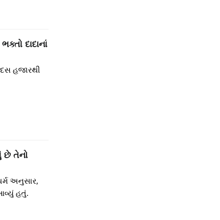
ભક્તો દાદાનાં
ે દસ હજારથી
 છે તેનો
ર્મ અનુસાર,
્યું હતું.