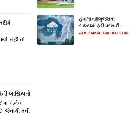
સિવિલ જજની બદલી,
જાણો વધુ
હવામાન@ગુજરાત:
તરીકે
રાજ્યમાં ફરી વરસાદી
માહોલ જામશે, આ
ATALSAMACHAR DOT COM
નથી. નહીં તો
જિલ્લાઓમાં ભારે વરસાદની
સંભાવના
 તેની ખાસિયતો
્સમાં અનેક
છે, જેનાથી તેની