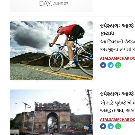
સ્પેશ્યલઃ આજે
ફાયદા
આ દિવસની ઉજવણીન
અરજીના રૂપમાં આ
ATALSAMACHAR D
સ્પેશ્યલઃ આજે 
એ માટે પૂર્વજોએ વો
અમઢુ તળાવ, અંબા
ATALSAMACHAR D