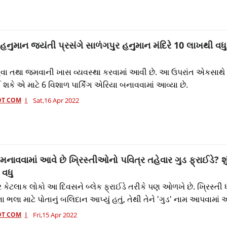
હનુમાન જયંતી પ્રસંગે સાળંગપુર હનુમાન મંદિરે 10 લાખથી વધુ 
રહેવા તથા જમવાની ખાસ વ્યવસ્થા કરવામાં આવી છે. આ ઉપરાંત એકસાથ
ઈ શકે એ માટે 6 વિશાળ પાર્કિંગ એરિયા બનાવવામાં આવ્યા છે.
OT COM
Sat,16 Apr 2022
નાવવામાં આવે છે ખ્રિસ્તીઓનો પવિત્ર તહેવાર ગુડ ફ્રાઈડે? શું
વધુ
ેટલાક લોકો આ દિવસને બ્લેક ફ્રાઈડે તરીકે પણ ઓળખે છે. ખ્રિસ્તી ધ
ા ભલા માટે પોતાનું બલિદાન આપ્યું હતું, તેથી તેને 'ગુડ' નામ આપવામાં આવ
OT COM
Fri,15 Apr 2022