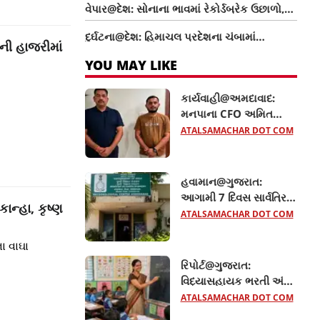
વેપાર@દેશ: સોનાના ભાવમાં રેકોર્ડબ્રેક ઉછાળો,
મોટી રાહત
જાણો 22 અને 24 કેરેટના તાજા ભાવ
દુર્ઘટના@દેશ: હિમાચલ પ્રદેશના ચંબામાં
ની હાજરીમાં
મુસાફરોથી ભરેલી બસ પલટી, 8 લોકોના મોત
YOU MAY LIKE
કાર્યવાહી@અમદાવાદ:
મનપાના CFO અમિત
ડોંગરે રૂ.36 હજારની લાંચ
ATALSAMACHAR DOT COM
લેતા રંગેહાથ ઝડપાયા
હવામાન@ગુજરાત:
આગામી 7 દિવસ સાર્વત્રિક
ાન્હા, કૃષ્ણ
વરસાદની આગાહી, 40થી
ATALSAMACHAR DOT COM
50 કિમીની ઝડપે પવન
ફૂંકાશે
ા વાઘા
રિપોર્ટ@ગુજરાત:
વિદ્યાસહાયક ભરતી અંગે
સરકારનો મોટો નિર્ણય,
ATALSAMACHAR DOT COM
TET-1 પાસ ઉમેદવારોને