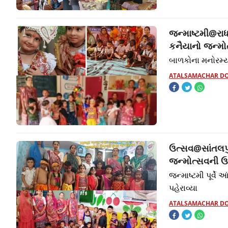
જન્માષ્ટમી@રાધ
કનૈયાનો જન્મ
બાળકોના મનોરમ
ATALSAMACHAR D
ઉત્સવ@સાંતલપુર:
જન્મોત્સવની 
જન્માષ્ટમી પૂર્વ
પહેરાવ્યા
ATALSAMACHAR D