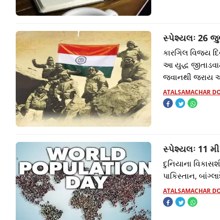
સ્પેશ્યલઃ 26 
કારગિલ વિજય દિ
આ યુદ્ધ જીતાડવામ
જવાનથી જરાય 
ATALSAMACHAR D
સ્પેશ્યલઃ 11 મ
દુનિયાના વિકાસશી
પાકિસ્તાન, બાંગ્લ
ATALSAMACHAR D