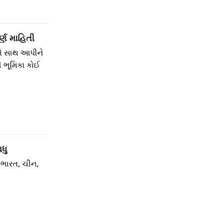
્ણ માહિતી
ને સાથ આપીને
ી ભૂમિકા કોઈ
ધુ
ે ભારત, ચીન,