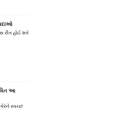
ાયદાઓ
રસ રીત હોઈ શકે
બંધિત આ
ેરેને સ્વચ્છ