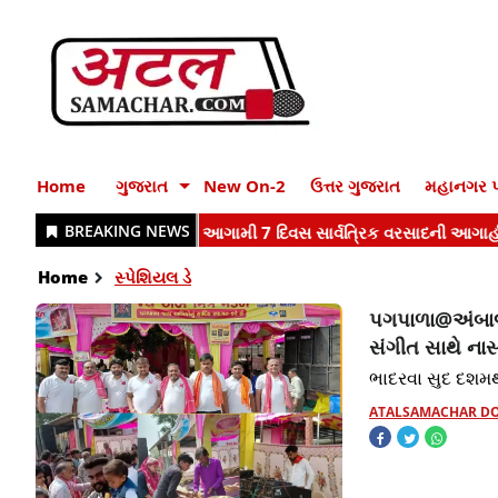
Home
ગુજરાત
New On-2
ઉત્તર ગુજરાત
મહાનગર પ
Home
સ્પેશિયલ ડે
પગપાળા@અંબાજી:
સંગીત સાથે નાસ
ભાદરવા સુદ દશમથ
ATALSAMACHAR D