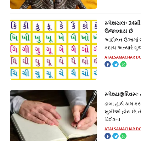
સ્પેશયલઃ 24મી 
ઉજવવાય છે
આંદોલન ઉંઝામાં ગ
કદાચ અત્યારે ગુ
ATALSAMACHAR D
સ્પેશ્ય@દિવસઃ 
ડાબા હાથે કામ કર
ખુબીઓ હોય છે, તેન
વિશેષતા
ATALSAMACHAR D