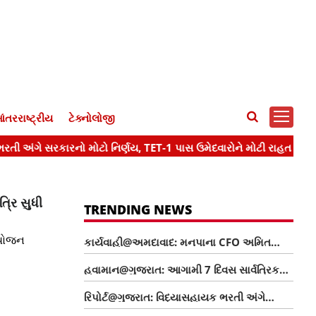
ંતરરાષ્ટ્રીય
ટેક્નોલોજી
્રિ સુધી
TRENDING NEWS
આયોજન
કાર્યવાહી@અમદાવાદ: મનપાના CFO અમિત
ડોંગરે રૂ.36 હજારની લાંચ લેતા રંગેહાથ ઝડપાયા
હવામાન@ગુજરાત: આગામી 7 દિવસ સાર્વત્રિક
વરસાદની આગાહી, 40થી 50 કિમીની ઝડપે પવન
રિપોર્ટ@ગુજરાત: વિદ્યાસહાયક ભરતી અંગે
ફૂંકાશે
સરકારનો મોટો નિર્ણય, TET-1 પાસ ઉમેદવારોને