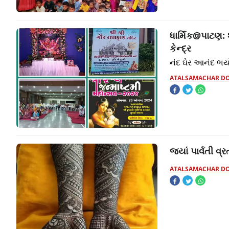
ધાર્મિક@પાટણ:
કેન્દ્ર
નંદ ઘેર આનંદ ભર્
ATALSAMACHAR D
જયાં પાર્વતી વ
ATALSAMACHAR D