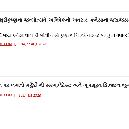
 શ્રીકૃષ્ણના જન્મોત્સવે અભિષેકનો અવસર, કનૈયાના જયજયકા
યો જય કનૈયા લાલ કી બોલીને સૌ કૃષ્ણ ભક્તિએ નટખટ કાન્હાને વધાવ્ય
OT COM
Tue,27 Aug 2024
્રત પર લગાવો મહેંદી ની સરળ,લેટેસ્ટ અને ખૂબસૂરત ડિઝાઇન જુ
OT COM
Sat,1 Jul 2023