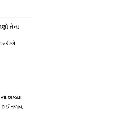
ાણો તેના
લ્સ્કીએ
 ના શક્યા
વ, દાઈ તળાવ,