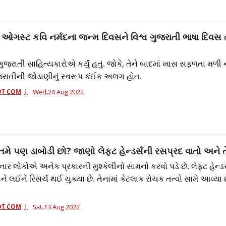
ઓગસ્ટ કવિ નર્મદના જન્મ દિવસને વિશ્વ ગુજરાતી ભાષા દિવસ 
ુજરાતી સાહિત્યકારોએ કર્યું હતું. જોકે, તેને બાદમાં ખાસ સફળતા મળી 
જરાતીની જોડાણીનું સ્વરૂપ કંઈક અલગ હોત.
OT COM
Wed,24 Aug 2022
તમે પણ ડાબોડી છો? જાણો લેફ્ટ હેન્ડર્સની રસપ્રદ વાતો અને
નાર લોકોએ અનેક પ્રકારની મુશ્કેલીનો સામનો કરવો પડે છે. લેફ્ટ હેન્ડર
ે લઈને રિસર્ચ થઈ ચુક્યા છે. તેનામાં કેટલાક રોચક તત્વો સામે આવ્યા 
OT COM
Sat,13 Aug 2022