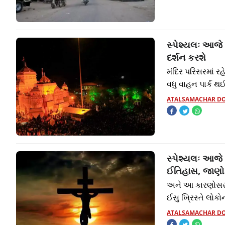
સ્પેશ્યલઃ આજે 
દર્શન કરશે
મંદિર પરિસરમાં 
વધુ વાહન પાર્ક થ
ATALSAMACHAR D
સ્પેશ્યલઃ આજે મ
ઈતિહાસ, જાણો 
અને આ કારણોસર ક
ઈસુ ખ્રિસ્તે લોકોન
ATALSAMACHAR D