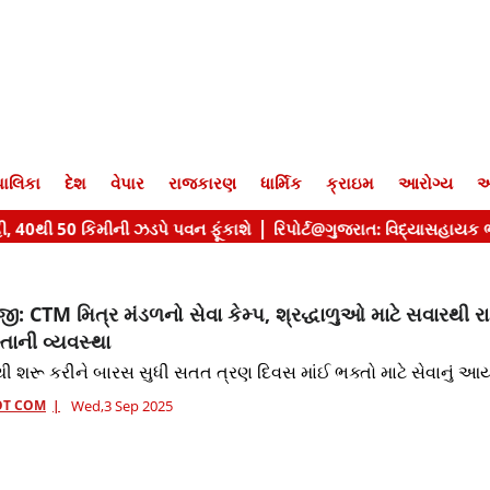
ાલિકા
દેશ
વેપાર
રાજકારણ
ધાર્મિક
ક્રાઇમ
આરોગ્ય
આ
 CTM મિત્ર મંડળનો સેવા કેમ્પ, શ્રદ્ધાળુઓ માટે સવારથી રાત
્તાની વ્યવસ્થા
ી શરૂ કરીને બારસ સુધી સતત ત્રણ દિવસ માંઈ ભક્તો માટે સેવાનું 
OT COM
Wed,3 Sep 2025