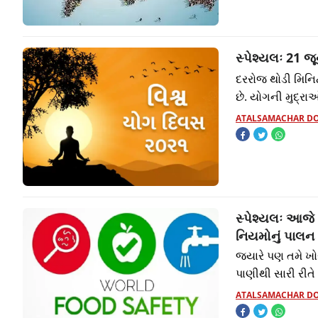
સ્પેશ્યલઃ 21 
દરરોજ થોડી મિનિ
છે. યોગની મુદ્ર
ATALSAMACHAR D
સ્પેશ્યલઃ આજે વ
નિયમોનું પાલન
જ્યારે પણ તમે ખોર
પાણીથી સારી રીતે
ATALSAMACHAR D